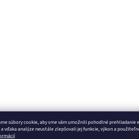
a
c
i
e
p
r
v
k
y
v
ý
p
i
s
u
me súbory cookie, aby sme vám umožnili pohodlné prehliadanie 
 a vďaka analýze neustále zlepšovali jej funkcie, výkon a použiteľn
formácií