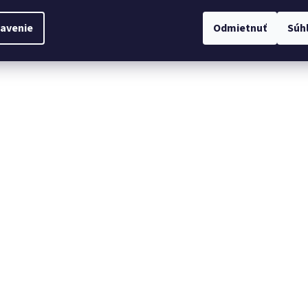
avenie
Odmietnuť
Súh