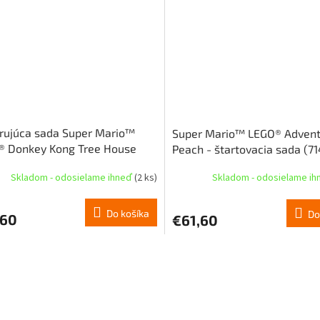
rujúca sada Super Mario™
Super Mario™ LEGO® Advent
® Donkey Kong Tree House
Peach - štartovacia sada (7
4)
Skladom - odosielame ihneď
(2 ks)
Skladom - odosielame i
Do košíka
Do
,60
€61,60
O
v
l
á
d