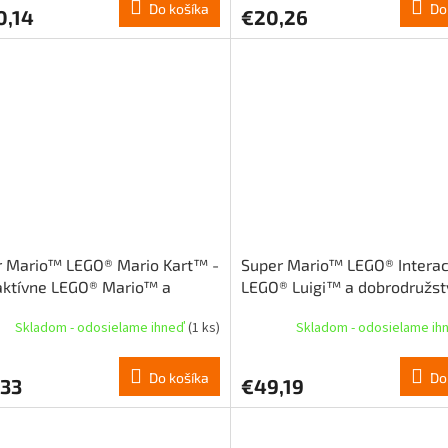
Do košíka
Do
0,14
€20,26
r Mario™ LEGO® Mario Kart™ -
Super Mario™ LEGO® Interac
aktívne LEGO® Mario™ a
LEGO® Luigi™ a dobrodružst
dardná motokára (72043)
(71440)
Skladom - odosielame ihneď
(1 ks)
Skladom - odosielame i
Do košíka
Do
,33
€49,19