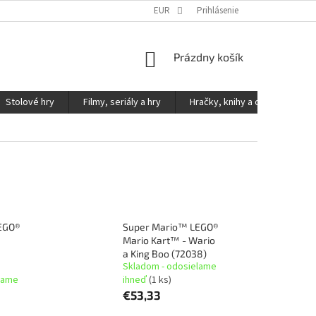
KONTAKTY
PODMIENKY OCHRANY OSOBNÝCH ÚDAJOV
EUR
Prihlásenie
NÁKUPNÝ
Prázdny košík
KOŠÍK
Stolové hry
Filmy, seriály a hry
Hračky, knihy a ostatné
EGO®
Super Mario™ LEGO®
Mario Kart™ - Wario
a King Boo (72038)
Skladom - odosielame
lame
ihneď
(1 ks)
€53,33