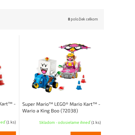
8
položiek celkom
Kart™ -
Super Mario™ LEGO® Mario Kart™ -
Wario a King Boo (72038)
hneď
(1 ks)
Skladom - odosielame ihneď
(1 ks)