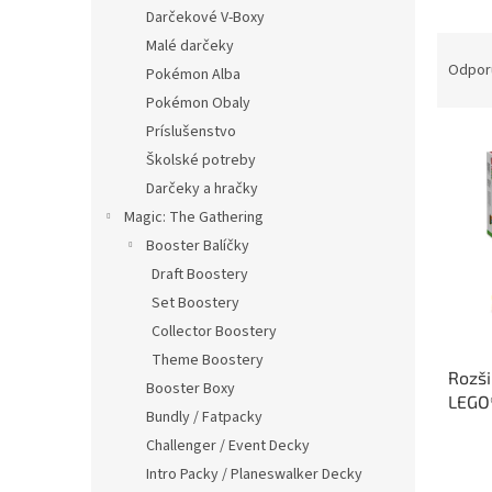
Darčekové V-Boxy
R
Malé darčeky
a
Odpor
Pokémon Alba
d
Pokémon Obaly
e
Príslušenstvo
V
n
Školské potreby
ý
i
p
e
Darčeky a hračky
i
p
Magic: The Gathering
s
r
Booster Balíčky
p
o
Draft Boostery
r
d
Set Boostery
o
u
d
Collector Boostery
k
u
t
Theme Boostery
Rozši
k
o
Booster Boxy
LEGO®
t
v
Bundly / Fatpacky
o
Challenger / Event Decky
v
Intro Packy / Planeswalker Decky