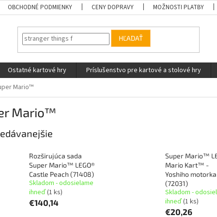
OBCHODNÉ PODMIENKY
CENY DOPRAVY
MOŽNOSTI PLATBY
HĽADAŤ
Ostatné kartové hry
Príslušenstvo pre kartové a stolové hry
uper Mario™
er Mario™
edávanejšie
Rozširujúca sada
Super Mario™ L
Super Mario™ LEGO®
Mario Kart™ -
Castle Peach (71408)
Yoshiho motorka
Skladom - odosielame
(72031)
ihneď
(1 ks)
Skladom - odosie
ihneď
(1 ks)
€140,14
€20,26