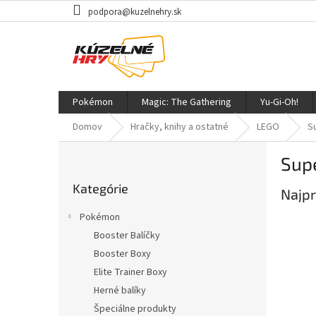
Prejsť
podpora@kuzelnehry.sk
na
obsah
Pokémon
Magic: The Gathering
Yu-Gi-Oh!
Domov
Hračky, knihy a ostatné
LEGO
S
B
Sup
o
Preskočiť
č
Kategórie
kategórie
Najpr
n
ý
Pokémon
p
Booster Balíčky
a
Booster Boxy
n
e
Elite Trainer Boxy
l
Herné balíky
Špeciálne produkty