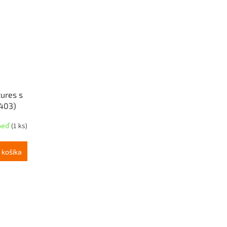
ures s
1403)
hneď
(1 ks)
 košíka