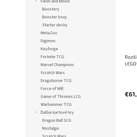
Flesh and Blood
Boostery
Booster boxy
Starter decky
MetaZoo
Digimon
Keyforge
Fortnite TCG
Rozši
LEGO
Marvel Champions
(7142
Scratch Wars
Dragoborne TCG
Force of Will
€61
Game of Thrones LCG
Warhammer TCG
Ďalšie kartové hry
Dragon Ball SCG
Nostalgix
Scratch Wars