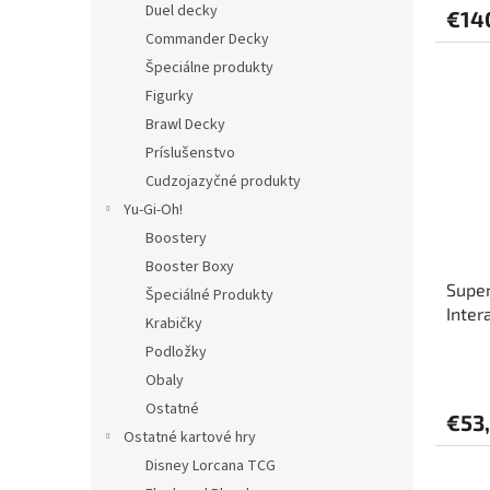
Duel decky
€14
Commander Decky
Špeciálne produkty
Figurky
Brawl Decky
Príslušenstvo
Cudzojazyčné produkty
Yu-Gi-Oh!
Boostery
Booster Boxy
Supe
Špeciálné Produkty
Inter
Krabičky
štan
Podložky
Obaly
Ostatné
€53
Ostatné kartové hry
Disney Lorcana TCG