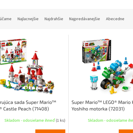
účame
Najlacnejšie
Najdrahšie
Najpredávanejšie
Abecedne
rujúca sada Super Mario™
Super Mario™ LEGO® Mario 
 Castle Peach (71408)
Yoshiho motorka (72031)
Skladom - odosielame ihneď
(1 ks)
Skladom - odosielame i