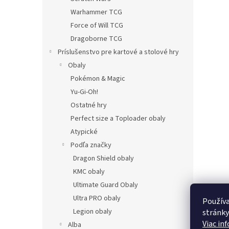
Warhammer TCG
Force of Will TCG
Dragoborne TCG
Príslušenstvo pre kartové a stolové hry
Obaly
Pokémon & Magic
Yu-Gi-Oh!
Ostatné hry
Perfect size a Toploader obaly
Atypické
Podľa značky
Dragon Shield obaly
KMC obaly
Ultimate Guard Obaly
Ultra PRO obaly
Používa
Legion obaly
stránky
Viac in
Alba