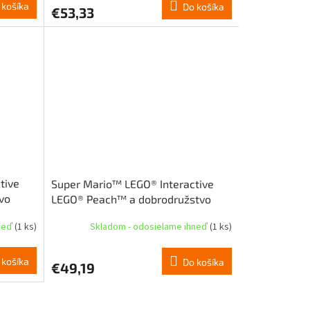
 košíka
Do košíka
€53,33
tive
Super Mario™ LEGO® Interactive
vo
LEGO® Peach™ a dobrodružstvo
(71441)
hneď
(1 ks)
Skladom - odosielame ihneď
(1 ks)
 košíka
Do košíka
€49,19