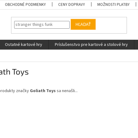
OBCHODNÉ PODMIENKY
CENY DOPRAVY
MOŽNOSTI PLATBY
HĽADAŤ
Ostatné kartové hry
Príslušenstvo pre kartové a stolové hry
ath Toys
produkty značky
Goliath Toys
sa nenašli...