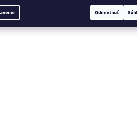
avenie
Odmietnuť
Súh