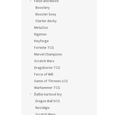
Flesh and Blood
Boostery
Booster boxy
Starter decky
MetaZoo
Digimon
Keyforge
Fortnite TCG
Marvel Champions
Scratch Wars
Dragoborne TCG
Force of Will
Game of Thrones LCG
Warhammer TCG
Ďalšie kartové hry
Dragon Ball SCG
Nostalgix
Scratch Wars