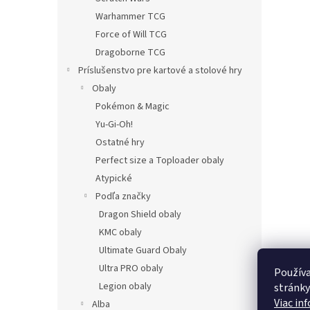
Warhammer TCG
Force of Will TCG
Dragoborne TCG
Príslušenstvo pre kartové a stolové hry
Obaly
Pokémon & Magic
Yu-Gi-Oh!
Ostatné hry
Perfect size a Toploader obaly
Atypické
Podľa značky
Dragon Shield obaly
KMC obaly
Ultimate Guard Obaly
Ultra PRO obaly
Používa
Legion obaly
stránky
Viac in
Alba