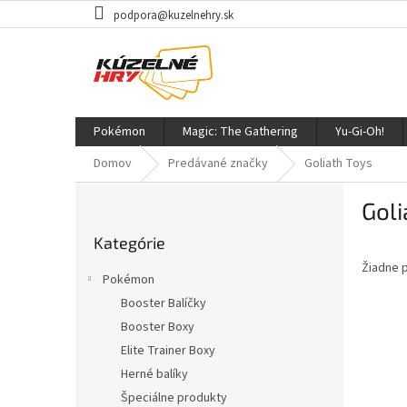
Prejsť
podpora@kuzelnehry.sk
na
obsah
Pokémon
Magic: The Gathering
Yu-Gi-Oh!
Domov
Predávané značky
Goliath Toys
B
Goli
o
Preskočiť
č
Kategórie
kategórie
n
Žiadne 
ý
Pokémon
p
Booster Balíčky
a
Booster Boxy
n
e
Elite Trainer Boxy
l
Herné balíky
Špeciálne produkty