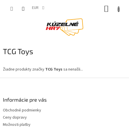
Prejsť
NÁKUP
na
EUR
obsah
KOŠÍK
TCG Toys
Žiadne produkty značky
TCG Toys
sa nenašli...
Z
á
p
ä
Informácie pre vás
t
Obchodné podmienky
i
Ceny dopravy
e
Možnosti platby