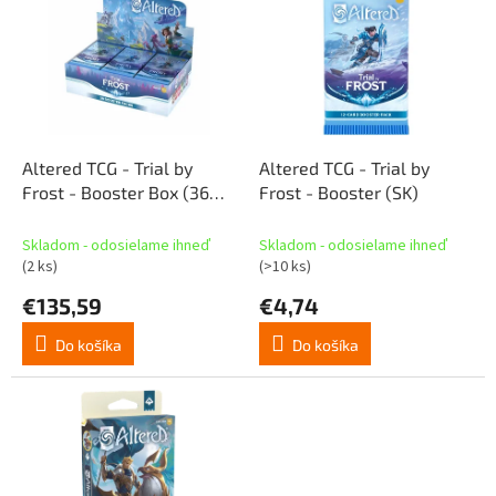
p
p
r
i
o
s
d
p
u
r
k
o
t
d
Altered TCG - Trial by
Altered TCG - Trial by
o
u
Frost - Booster Box (36
Frost - Booster (SK)
v
k
boostrov) (SK)
t
Skladom - odosielame ihneď
Skladom - odosielame ihneď
o
(2 ks)
(>10 ks)
v
€135,59
€4,74
Do košíka
Do košíka