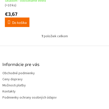
Skladom - odosielame ihneď
(>10 ks)
€3,67
Do košíka
7
položiek celkom
O
v
l
Z
á
á
d
p
a
ä
Informácie pre vás
c
t
i
Obchodné podmienky
i
e
Ceny dopravy
p
e
r
Možnosti platby
v
Kontakty
k
Podmienky ochrany osobných údajov
y
v
ý