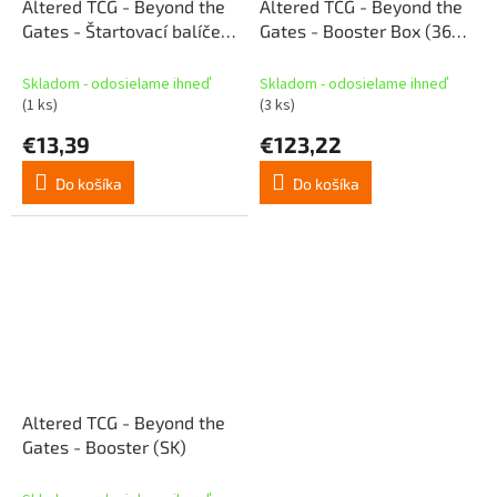
Altered TCG - Beyond the
Altered TCG - Beyond the
Gates - Štartovací balíček
Gates - Booster Box (36
- Bravos (SK)
boostrov) (SK)
Skladom - odosielame ihneď
Skladom - odosielame ihneď
(1 ks)
(3 ks)
€13,39
€123,22
Do košíka
Do košíka
Altered TCG - Beyond the
Gates - Booster (SK)