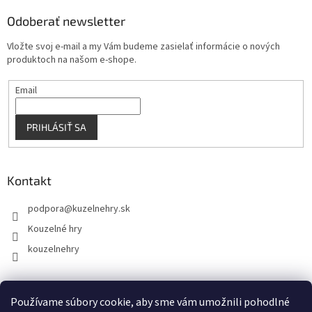
p
Odoberať newsletter
i
s
Vložte svoj e-mail a my Vám budeme zasielať informácie o nových
u
produktoch na našom e-shope.
Email
PRIHLÁSIŤ SA
Kontakt
podpora
@
kuzelnehry.sk
Kouzelné hry
kouzelnehry
Používame súbory cookie, aby sme vám umožnili pohodlné
KouzelneHry.cz
Gamebrand.sk