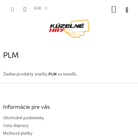
Prejsť
NÁKUP
na
EUR
obsah
KOŠÍK
PLM
Žiadne produkty značky
PLM
sa nenašli...
Z
á
p
ä
Informácie pre vás
t
Obchodné podmienky
i
Ceny dopravy
e
Možnosti platby