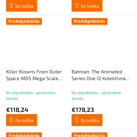
Do košíka
Do košíka
Predobjednávka
Predobjednávka
Killer Klowns From Outer
Batman: The Animated
Space MDS Mega Scale
Series One:12 Kolektívna
Plyšová bábika Shorty 38
akčná figúrka 1/12 Robin 17
cm
cm
Na objednávku - upresníme
Na objednávku - upresníme
termín
termín
€118,24
€178,23
Do košíka
Do košíka
Predobjednávka
Predobjednávka