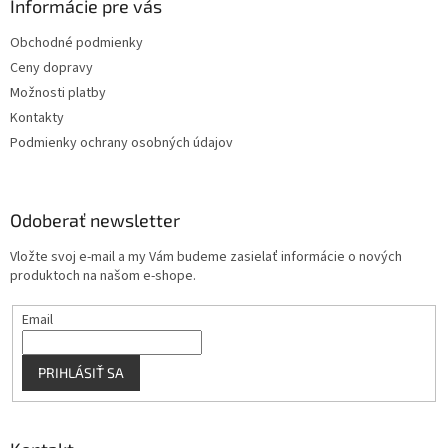
ä
Informácie pre vás
e
p
t
r
Obchodné podmienky
i
v
Ceny dopravy
e
k
y
Možnosti platby
v
Kontakty
ý
Podmienky ochrany osobných údajov
p
i
s
u
Odoberať newsletter
Vložte svoj e-mail a my Vám budeme zasielať informácie o nových
produktoch na našom e-shope.
Email
PRIHLÁSIŤ SA