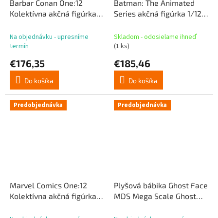
Barbar Conan One:12
Batman: The Animated
Kolektívna akčná figúrka
Series akčná figúrka 1/12
1/12 Conan (Pit Fighter
Joker 17 cm
Edition) 16 cm
Na objednávku - upresníme
Skladom - odosielame ihneď
termín
(1 ks)
€176,35
€185,46
Do košíka
Do košíka
Predobjednávka
Predobjednávka
Marvel Comics One:12
Plyšová bábika Ghost Face
Kolektívna akčná figúrka
MDS Mega Scale Ghost
1/12 Spider-Man 2099 17
Face 38 cm
cm