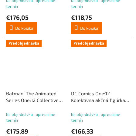
Na objednávku - upresníme
Na objednávku - upresníme
termín
termín
€176,05
€118,75
Do košíka
Do košíka
Predobjednávka
Predobjednávka
Batman: The Animated
DC Comics One:12
Series One:12 Collective
Kolektívna akčná figúrka
Scarecrow Akčná figúrka
1/12 Superman: Red Son 17
17 cm
cm
Na objednávku - upresníme
Na objednávku - upresníme
termín
termín
€175,89
€166,33