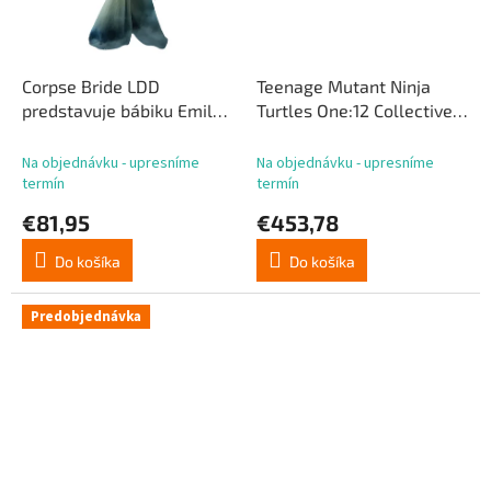
Corpse Bride LDD
Teenage Mutant Ninja
predstavuje bábiku Emily
Turtles One:12 Collective
25 cm
Action Figures 1/12 Boxed
Set 17 cm
Na objednávku - upresníme
Na objednávku - upresníme
termín
termín
€81,95
€453,78
Do košíka
Do košíka
Predobjednávka