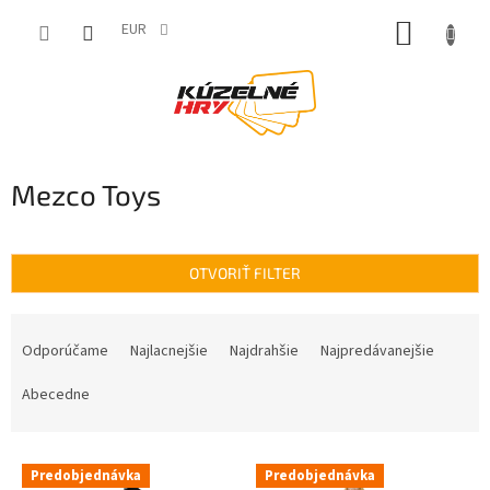
Prejsť
NÁKUP
na
EUR
obsah
KOŠÍK
Mezco Toys
OTVORIŤ FILTER
R
a
Odporúčame
Najlacnejšie
Najdrahšie
Najpredávanejšie
d
e
Abecedne
n
i
V
e
Predobjednávka
Predobjednávka
ý