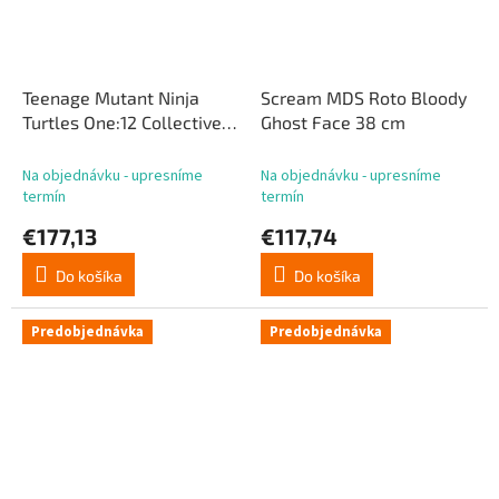
Teenage Mutant Ninja
Scream MDS Roto Bloody
Turtles One:12 Collective
Ghost Face 38 cm
akčná figúrka 1/12 Splinter
17 cm
Na objednávku - upresníme
Na objednávku - upresníme
termín
termín
€177,13
€117,74
Do košíka
Do košíka
Predobjednávka
Predobjednávka