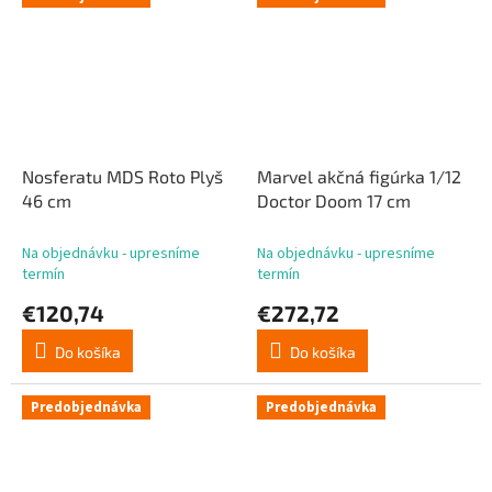
Nosferatu MDS Roto Plyš
Marvel akčná figúrka 1/12
46 cm
Doctor Doom 17 cm
Na objednávku - upresníme
Na objednávku - upresníme
termín
termín
€120,74
€272,72
Do košíka
Do košíka
Predobjednávka
Predobjednávka