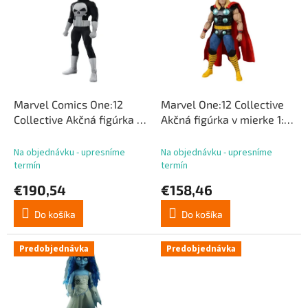
p
p
r
i
o
s
d
p
u
r
k
o
t
d
Marvel Comics One:12
Marvel One:12 Collective
o
u
Collective Akčná figúrka v
Akčná figúrka v mierke 1:12
v
k
mierke 1:12 Punisher 17 cm
The Mighty Thor 17 cm
t
Na objednávku - upresníme
Na objednávku - upresníme
o
termín
termín
v
€190,54
€158,46
Do košíka
Do košíka
Predobjednávka
Predobjednávka