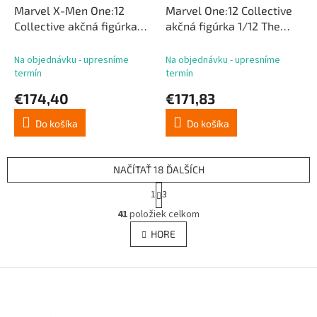
Marvel X-Men One:12
Marvel One:12 Collective
Collective akčná figúrka
akčná figúrka 1/12 The
1/12 Nightcrawler 16 cm
Leader 17 cm
Na objednávku - upresníme
Na objednávku - upresníme
termín
termín
€174,40
€171,83
Do košíka
Do košíka
NAČÍTAŤ 18 ĎALŠÍCH
S
1
3
t
O
r
41
položiek celkom
v
á
l
HORE
n
á
k
d
o
v
Z
a
a
c
á
n
i
p
i
e