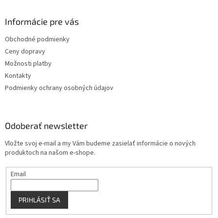
á
d
p
a
ä
Informácie pre vás
c
t
i
Obchodné podmienky
i
e
Ceny dopravy
p
e
r
Možnosti platby
v
Kontakty
k
Podmienky ochrany osobných údajov
y
v
ý
p
Odoberať newsletter
i
s
Vložte svoj e-mail a my Vám budeme zasielať informácie o nových
u
produktoch na našom e-shope.
Email
PRIHLÁSIŤ SA