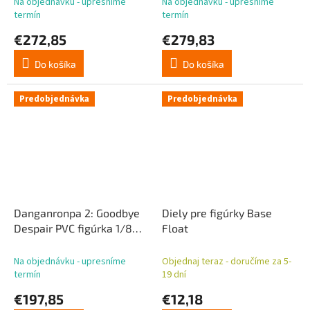
Na objednávku - upresníme
Na objednávku - upresníme
termín
termín
€272,85
€279,83
Do košíka
Do košíka
Predobjednávka
Predobjednávka
Danganronpa 2: Goodbye
Diely pre figúrky Base
Despair PVC figúrka 1/8
Float
Chiaki Nanami 21 cm
Na objednávku - upresníme
Objednaj teraz - doručíme za 5-
termín
19 dní
€197,85
€12,18