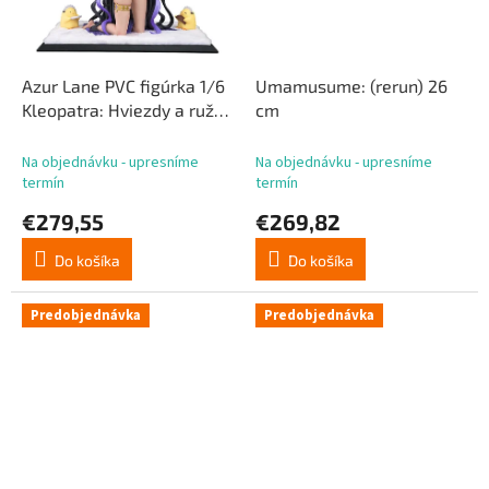
Azur Lane PVC figúrka 1/6
Umamusume: (rerun) 26
Kleopatra: Hviezdy a ruže
cm
22 cm
Na objednávku - upresníme
Na objednávku - upresníme
termín
termín
€279,55
€269,82
Do košíka
Do košíka
Predobjednávka
Predobjednávka