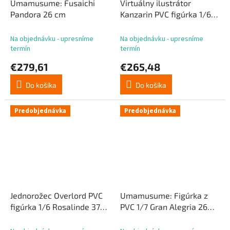
Umamusume: Fusaichi
Virtuálny ilustrátor
Pandora 26 cm
Kanzarin PVC figúrka 1/6
Kanzarin-chan: Cat-Eared
Hoodie Ver. 26 cm
Na objednávku - upresníme
Na objednávku - upresníme
termín
termín
€279,61
€265,48
Do košíka
Do košíka
Predobjednávka
Predobjednávka
Jednorožec Overlord PVC
Umamusume: Figúrka z
figúrka 1/6 Rosalinde 37
PVC 1/7 Gran Alegria 26
cm
cm