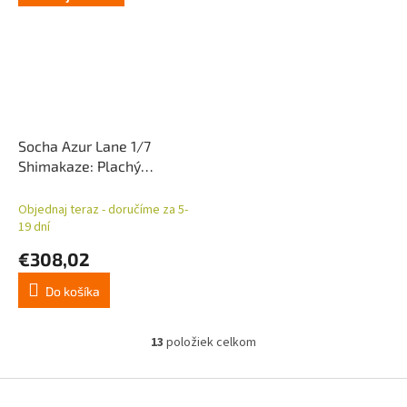
Socha Azur Lane 1/7
Shimakaze: Plachý
mesačný králik 25 cm
Objednaj teraz - doručíme za 5-
19 dní
€308,02
Do košíka
13
položiek celkom
O
v
l
Z
á