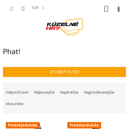
Prejsť
NÁKUP
na
EUR
obsah
KOŠÍK
Phat!
OTVORIŤ FILTER
R
a
Odporúčame
Najlacnejšie
Najdrahšie
Najpredávanejšie
d
e
Abecedne
n
i
V
e
Predobjednávka
Predobjednávka
ý