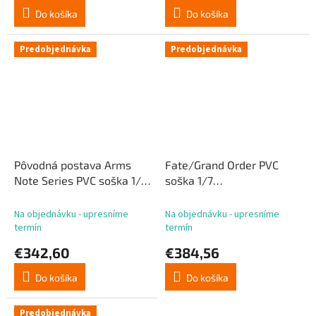
Do košíka
Do košíka
Predobjednávka
Predobjednávka
Pôvodná postava Arms
Fate/Grand Order PVC
Note Series PVC soška 1/7
soška 1/7
Jirai-chan Ilustrácia
Lancer/Mélusine 23 cm
Ryosuke Fukai 30 cm
Na objednávku - upresníme
Na objednávku - upresníme
termín
termín
€342,60
€384,56
Do košíka
Do košíka
Predobjednávka