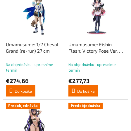
p
p
r
i
o
s
d
p
u
r
k
o
t
d
Umamusume: 1/7 Cheval
Umamusume: Eishin
o
u
Grand (re-run) 27 cm
Flash: Victory Pose Ver. 25
v
k
cm
t
Na objednávku - upresníme
Na objednávku - upresníme
o
termín
termín
v
€274,66
€277,73
Do košíka
Do košíka
Predobjednávka
Predobjednávka