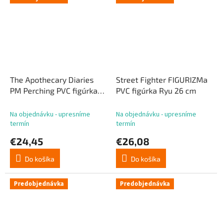
The Apothecary Diaries
Street Fighter FIGURIZMa
PM Perching PVC figúrka
PVC figúrka Ryu 26 cm
„Maomao“ Moon Fairy Ver.
14 cm
Na objednávku - upresníme
Na objednávku - upresníme
termín
termín
€24,45
€26,08
Do košíka
Do košíka
Predobjednávka
Predobjednávka