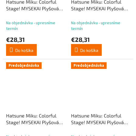
Hatsune Miku: Colorful
Hatsune Miku: Colorful
Stage! MYSEKAI Plyšová
Stage! MYSEKAI Plyšová
hračka Tsukasa Tenma (S)
hračka Rui Kamishiro (S)
Na objednávku - upresníme
Na objednávku - upresníme
termín
termín
€28,31
€28,31
Do košíka
Do košíka
Predobjednávka
Predobjednávka
Hatsune Miku: Colorful
Hatsune Miku: Colorful
Stage! MYSEKAI Plyšová
Stage! MYSEKAI Plyšová
hračka Nene Kusanagi (S)
hračka Emu Otori (S)