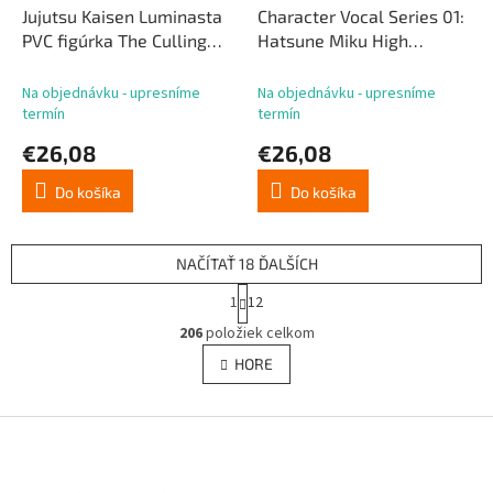
Jujutsu Kaisen Luminasta
Character Vocal Series 01:
PVC figúrka The Culling
Hatsune Miku High
Game Hiromi Higuruma 23
Premium PVC figúrka
cm
Hatsune Miku Sapphire
Na objednávku - upresníme
Na objednávku - upresníme
Christmas Ver. 21 cm
termín
termín
€26,08
€26,08
Do košíka
Do košíka
NAČÍTAŤ 18 ĎALŠÍCH
S
1
12
t
O
r
206
položiek celkom
v
á
l
HORE
n
á
k
d
o
v
Z
a
a
c
á
n
i
p
i
e