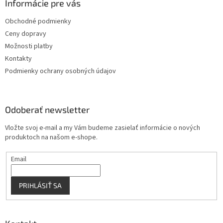
ä
Informácie pre vás
e
p
t
r
Obchodné podmienky
i
v
Ceny dopravy
e
k
y
Možnosti platby
v
Kontakty
ý
Podmienky ochrany osobných údajov
p
i
s
u
Odoberať newsletter
Vložte svoj e-mail a my Vám budeme zasielať informácie o nových
produktoch na našom e-shope.
Email
PRIHLÁSIŤ SA