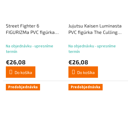
Street Fighter 6
Jujutsu Kaisen Luminasta
FIGURIZMa PVC figúrka
PVC figúrka The Culling
Luke 22 cm
Game Yuji Itadori 16 cm
Na objednávku - upresníme
Na objednávku - upresníme
termín
termín
€26,08
€26,08
Do košíka
Do košíka
Predobjednávka
Predobjednávka