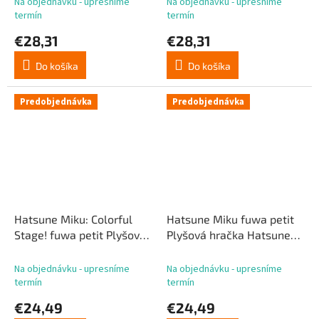
Na objednávku - upresníme
Na objednávku - upresníme
termín
termín
€28,31
€28,31
Do košíka
Do košíka
Predobjednávka
Predobjednávka
Hatsune Miku: Colorful
Hatsune Miku fuwa petit
Stage! fuwa petit Plyšová
Plyšová hračka Hatsune
hračka Stage SEKAI
Miku Christmas 2026 32
Hatsune Miku Brand New
cm
Na objednávku - upresníme
Na objednávku - upresníme
World 22 cm
termín
termín
€24,49
€24,49