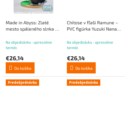
Made in Abyss: Zlaté
Chitose v fľaši Ramune –
mesto spáleného slnka –
PVC figúrka Yuzuki Nanase
Luminasta PVC figúrka
zo série Yumemirize, 10
Nanachi ~Dreaming of
cm
Na objednávku - upresníme
Na objednávku - upresníme
Mealtime~ 14 cm
termín
termín
€26,14
€26,14
Do košíka
Do košíka
Predobjednávka
Predobjednávka