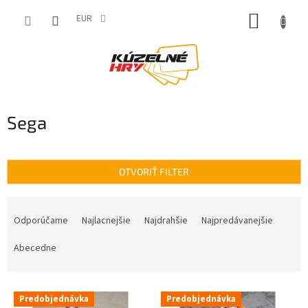
Prejsť
NÁKUP
na
EUR
obsah
KOŠÍK
Sega
OTVORIŤ FILTER
R
a
Odporúčame
Najlacnejšie
Najdrahšie
Najpredávanejšie
d
e
Abecedne
n
i
V
e
Predobjednávka
Predobjednávka
ý