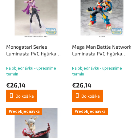
p
p
r
i
o
s
d
p
u
r
k
o
t
d
Monogatari Series
Mega Man Battle Network
o
u
Luminasta PVC figúrka
Luminasta PVC figúrka
v
k
Hitagi Senjyogahara 19 cm
Mega Man Gregar Beast 17
t
cm
Na objednávku - upresníme
Na objednávku - upresníme
o
termín
termín
v
€26,14
€26,14
Do košíka
Do košíka
Predobjednávka
Predobjednávka