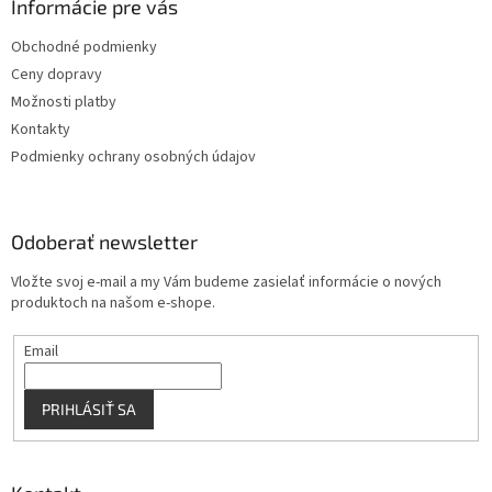
ä
Informácie pre vás
e
p
t
r
Obchodné podmienky
i
v
Ceny dopravy
e
k
y
Možnosti platby
v
Kontakty
ý
Podmienky ochrany osobných údajov
p
i
s
u
Odoberať newsletter
Vložte svoj e-mail a my Vám budeme zasielať informácie o nových
produktoch na našom e-shope.
Email
PRIHLÁSIŤ SA