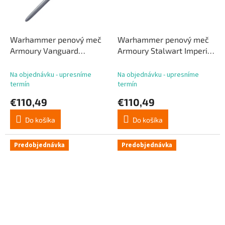
Warhammer penový meč
Warhammer penový meč
Armoury Vanguard
Armoury Stalwart Imperial
Imperial Arming Sword 91
Arming Sword 88 cm
cm
Na objednávku - upresníme
Na objednávku - upresníme
termín
termín
€110,49
€110,49
Do košíka
Do košíka
Predobjednávka
Predobjednávka