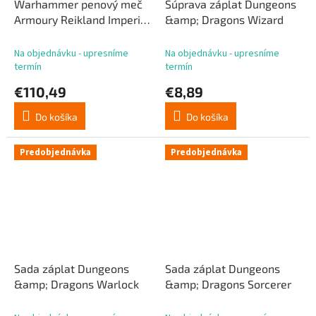
Warhammer penový meč
Súprava záplat Dungeons
Armoury Reikland Imperial
&amp; Dragons Wizard
Arming Sword 89 cm
Na objednávku - upresníme
Na objednávku - upresníme
termín
termín
€110,49
€8,89
Do košíka
Do košíka
Predobjednávka
Predobjednávka
Sada záplat Dungeons
Sada záplat Dungeons
&amp; Dragons Warlock
&amp; Dragons Sorcerer