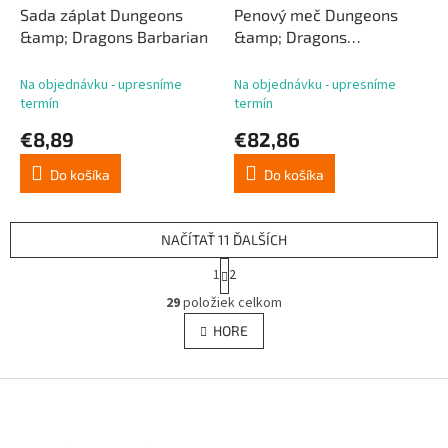
Sada záplat Dungeons
Penový meč Dungeons
&amp; Dragons Barbarian
&amp; Dragons
Waterdeep Blade 90 cm
Na objednávku - upresníme
Na objednávku - upresníme
termín
termín
€8,89
€82,86
Do košíka
Do košíka
NAČÍTAŤ 11 ĎALŠÍCH
S
1
2
t
O
r
29
položiek celkom
v
á
l
HORE
n
á
k
d
o
v
Z
a
a
c
á
n
i
p
i
e