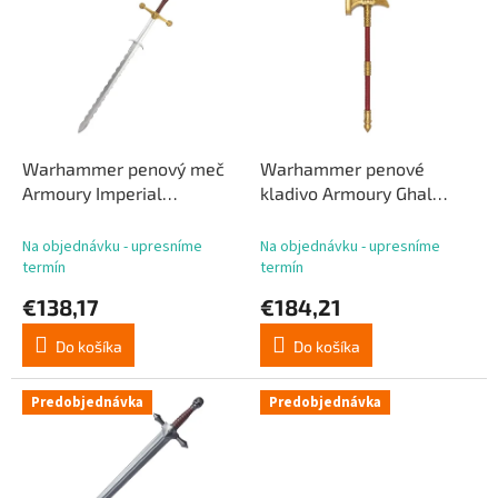
p
p
r
i
o
s
d
p
u
r
k
o
t
d
Warhammer penový meč
Warhammer penové
o
u
Armoury Imperial
kladivo Armoury Ghal
v
k
Flamberge 150 cm
Maraz 125 cm
t
Na objednávku - upresníme
Na objednávku - upresníme
o
termín
termín
v
€138,17
€184,21
Do košíka
Do košíka
Predobjednávka
Predobjednávka