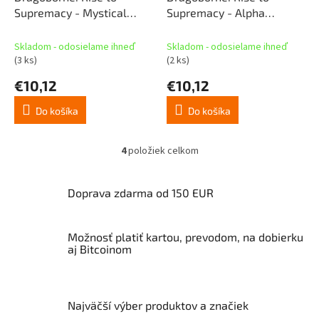
Supremacy - Mystical
Supremacy - Alpha
Hunters Trial Deck
Dominance Trial Deck
Skladom - odosielame ihneď
Skladom - odosielame ihneď
(3 ks)
(2 ks)
€10,12
€10,12
Do košíka
Do košíka
4
položiek celkom
O
v
l
Doprava zdarma od 150 EUR
á
d
a
Možnosť platiť kartou, prevodom, na dobierku
c
aj Bitcoinom
i
e
p
r
v
Najväčší výber produktov a značiek