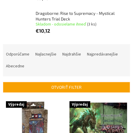
Dragoborne: Rise to Supremacy - Mystical
Hunters Trial Deck
Skladom - odosielame ihneď
(3 ks)
€10,12
R
a
Odporúčame
Najlacnejšie
Najdrahšie
Najpredávanejšie
d
e
Abecedne
n
i
e
OTVORIŤ FILTER
p
r
V
Výpredaj
Výpredaj
o
ý
d
p
u
i
k
s
t