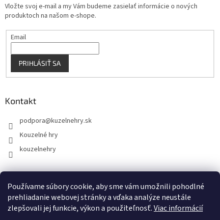
Vložte svoj e-mail a my Vám budeme zasielať informácie o nových
produktoch na našom e-shope.
Email
PRIHLÁSIŤ SA
Kontakt
podpora
@
kuzelnehry.sk
Kouzelné hry
kouzelnehry
Používame súbory cookie, aby sme vám umožnili pohodlné
KouzelneHry.cz
Gamebrand.sk
prehliadanie webovej stránky a vďaka analýze neustále
zlepšovali jej funkcie, výkon a použiteľnosť.
Viac informácií