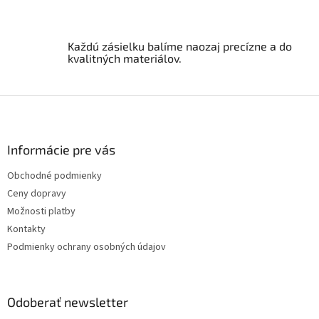
k
y
v
ý
Každú zásielku balíme naozaj precízne a do
p
kvalitných materiálov.
i
s
u
Z
á
p
ä
Informácie pre vás
t
Obchodné podmienky
i
Ceny dopravy
e
Možnosti platby
Kontakty
Podmienky ochrany osobných údajov
Odoberať newsletter