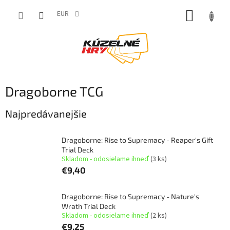
Prejsť
NÁKUP
na
EUR
obsah
KOŠÍK
Dragoborne TCG
Najpredávanejšie
Dragoborne: Rise to Supremacy - Reaper's Gift
Trial Deck
Skladom - odosielame ihneď
(3 ks)
€9,40
Dragoborne: Rise to Supremacy - Nature's
Wrath Trial Deck
Skladom - odosielame ihneď
(2 ks)
€9,25