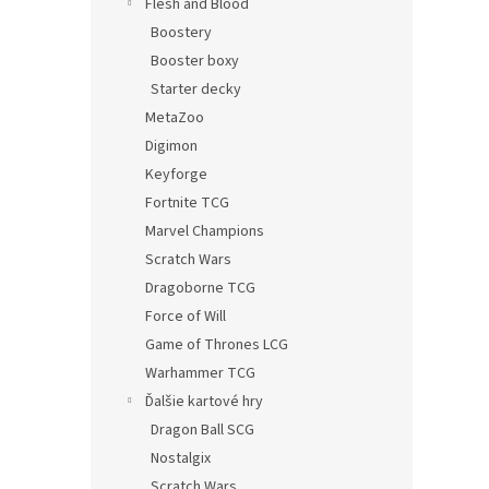
Flesh and Blood
Boostery
Booster boxy
Starter decky
MetaZoo
Digimon
Keyforge
Fortnite TCG
Marvel Champions
Scratch Wars
Dragoborne TCG
Force of Will
Game of Thrones LCG
Warhammer TCG
Ďalšie kartové hry
Dragon Ball SCG
Nostalgix
Scratch Wars