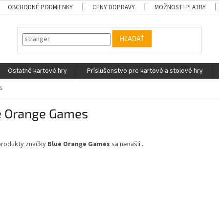
OBCHODNÉ PODMIENKY
CENY DOPRAVY
MOŽNOSTI PLATBY
HĽADAŤ
Ostatné kartové hry
Príslušenstvo pre kartové a stolové hry
s
e Orange Games
produkty značky
Blue Orange Games
sa nenašli...