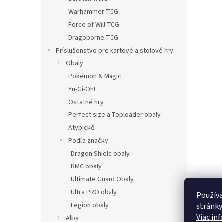
Warhammer TCG
Force of Will TCG
Dragoborne TCG
Príslušenstvo pre kartové a stolové hry
Obaly
Pokémon & Magic
Yu-Gi-Oh!
Ostatné hry
Perfect size a Toploader obaly
Atypické
Podľa značky
Dragon Shield obaly
KMC obaly
Ultimate Guard Obaly
Ultra PRO obaly
Používa
Legion obaly
stránky
Viac in
Alba