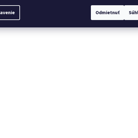
avenie
Odmietnuť
Súh