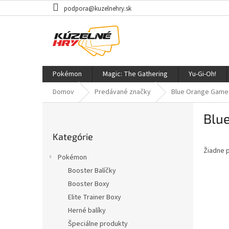
Prejsť
podpora@kuzelnehry.sk
na
obsah
Pokémon
Magic: The Gathering
Yu-Gi-Oh!
Domov
Predávané značky
Blue Orange Game
B
Blu
o
Preskočiť
č
Kategórie
kategórie
n
Žiadne 
ý
Pokémon
p
Booster Balíčky
a
Booster Boxy
n
e
Elite Trainer Boxy
l
Herné balíky
Špeciálne produkty