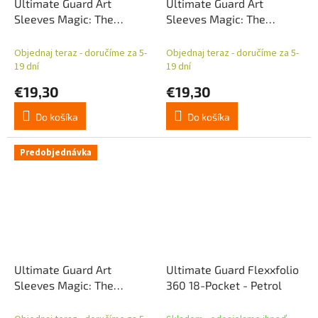
Ultimate Guard Art
Ultimate Guard Art
Sleeves Magic: The
Sleeves Magic: The
Gathering "Secrets of
Gathering | Teenage
Strixhaven" - White Mythic
Mutant Ninja Turtles -
Objednaj teraz - doručíme za 5-
Objednaj teraz - doručíme za 5-
(Alternate Art)
Pizza Box
19 dní
19 dní
€19,30
€19,30
Do košíka
Do košíka
Predobjednávka
Ultimate Guard Art
Ultimate Guard Flexxfolio
Sleeves Magic: The
360 18-Pocket - Petrol
Gathering | Teenage
Mutant Ninja Turtles -