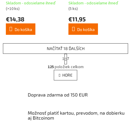
Obsidiánový črep
Autumn Moon
Skladom - odosielame ihneď
Skladom - odosielame ihneď
(>10 ks)
(5 ks)
€14,38
€11,95
Do košíka
Do košíka
NAČÍTAŤ 18 ĎALŠÍCH
S
1
7
t
O
r
125
položiek celkom
v
á
l
HORE
n
á
k
d
o
v
a
Doprava zdarma od 150 EUR
a
c
n
i
i
e
e
Možnosť platiť kartou, prevodom, na dobierku
p
aj Bitcoinom
r
v
k