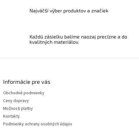
y
Najväčší výber produktov a značiek
v
ý
p
i
s
Každú zásielku balíme naozaj precízne a do
u
kvalitných materiálov.
Z
á
p
ä
Informácie pre vás
t
Obchodné podmienky
i
Ceny dopravy
e
Možnosti platby
Kontakty
Podmienky ochrany osobných údajov