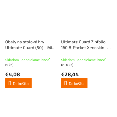
Obaly na stolové hry
Ultimate Guard Zipfolio
Ultimate Guard (50) - Mini
160 8-Pocket Xenoskin -
European
čierna
Skladom - odosielame ihneď
Skladom - odosielame ihneď
(9 ks)
(>10 ks)
€4,08
€28,44
Do košíka
Do košíka