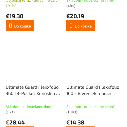
Objednaj teraz - doručíme za 5-
Skladom - odosielame ihneď
Multicolor Mythic
19 dní
(4 ks)
€19,30
€20,19
Do košíka
Do košíka
Ultimate Guard Flexxfolio
Ultimate Guard Flexxfolio
360 18-Pocket Xenoskin -
160 - 8 vreciek modrá
modrá
Skladom - odosielame ihneď
Skladom - odosielame ihneď
(1 ks)
(10 ks)
€28,44
€14,38