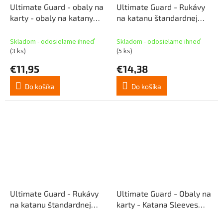
Ultimate Guard - obaly na
Ultimate Guard - Rukávy
karty - obaly na katany
na katanu štandardnej
štandardnej veľkosti (100
veľkosti (100 ks) - Rising
ks) - Summer Cloud
Sun
Skladom - odosielame ihneď
Skladom - odosielame ihneď
(3 ks)
(5 ks)
€11,95
€14,38
Do košíka
Do košíka
Ultimate Guard - Rukávy
Ultimate Guard - Obaly na
na katanu štandardnej
karty - Katana Sleeves
veľkosti (100 ks) -
Standard Size (100 ks) -