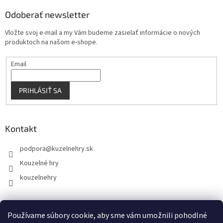
Odoberať newsletter
Vložte svoj e-mail a my Vám budeme zasielať informácie o nových
produktoch na našom e-shope.
Email
PRIHLÁSIŤ SA
Kontakt
podpora
@
kuzelnehry.sk
Kouzelné hry
kouzelnehry
Používame súbory cookie, aby sme vám umožnili pohodlné
KouzelneHry.cz
Gamebrand.sk