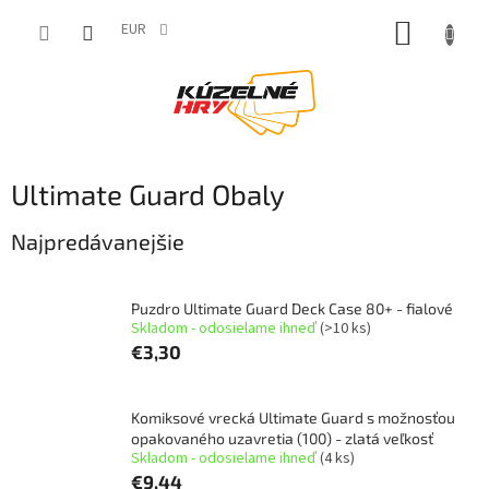
Prejsť
NÁKUP
na
EUR
obsah
KOŠÍK
Ultimate Guard Obaly
Najpredávanejšie
Puzdro Ultimate Guard Deck Case 80+ - fialové
Skladom - odosielame ihneď
(>10 ks)
€3,30
Komiksové vrecká Ultimate Guard s možnosťou
opakovaného uzavretia (100) - zlatá veľkosť
Skladom - odosielame ihneď
(4 ks)
€9,44