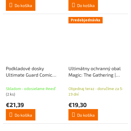
Do košíka
Do košíka
Predobjednávka
Podkladové dosky
Ultimátny ochranný obal
Ultimate Guard Comic
Magic: The Gathering |
(100) - aktuálna veľkosť
Avatar: The Last Airbender
- Blue Mythic
Skladom - odosielame ihneď
Objednaj teraz - doručíme za 5-
(2 ks)
19 dní
€21,39
€19,30
Do košíka
Do košíka