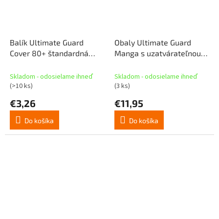
Balík Ultimate Guard
Obaly Ultimate Guard
Cover 80+ štandardná
Manga s uzatvárateľnou
veľkosť zelená
chlopňou (100)
Skladom - odosielame ihneď
Skladom - odosielame ihneď
(>10 ks)
(3 ks)
€3,26
€11,95
Do košíka
Do košíka