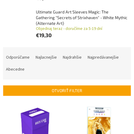
Ultimate Guard Art Sleeves Magic: The
Gathering "Secrets of Strixhaven" - White Mythic
(Alternate Art)
Objednaj teraz - doručíme za 5-19 dní
€19,30
R
a
Odporúčame
Najlacnejšie
Najdrahšie
Najpredávanejšie
d
e
Abecedne
n
i
e
OTVORIŤ FILTER
p
r
V
o
ý
d
p
u
i
k
s