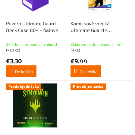
t
p
o
r
v
o
d
Puzdro Ultimate Guard
Komiksové vrecká
u
Deck Case 80+ - fialové
Ultimate Guard s
k
možnosťou opakovaného
t
uzavretia (100) - zlatá
Skladom - odosielame ihneď
Skladom - odosielame ihneď
o
veľkosť
(>10 ks)
(4 ks)
v
€3,30
€9,44
Do košíka
Do košíka
Predobjednávka
Predobjednávka