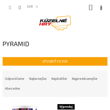
Prejsť
NÁKUP
na
EUR
obsah
KOŠÍK
PYRAMID
OTVORIŤ FILTER
R
a
Odporúčame
Najlacnejšie
Najdrahšie
Najpredávanejšie
d
e
Abecedne
n
i
V
e
Výpredaj
ý