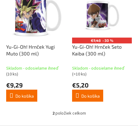
p
p
r
i
o
s
d
p
u
r
k
o
t
€7,43
–30 %
d
Yu-Gi-Oh! Hrnček Yugi
Yu-Gi-Oh! Hrnček Seto
o
u
Muto (300 ml)
Kaiba (300 ml)
v
k
t
Skladom - odosielame ihneď
Skladom - odosielame ihneď
o
(10 ks)
(>10 ks)
v
€9,29
€5,20
Do košíka
Do košíka
2
položiek celkom
O
v
l
Z
á
á