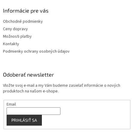
d
p
a
ä
Informácie pre vás
c
t
i
Obchodné podmienky
i
e
Ceny dopravy
p
e
r
Možnosti platby
v
Kontakty
k
Podmienky ochrany osobných údajov
y
v
ý
p
Odoberať newsletter
i
s
Vložte svoj e-mail a my Vám budeme zasielať informácie o nových
u
produktoch na našom e-shope.
Email
PRIHLÁSIŤ SA