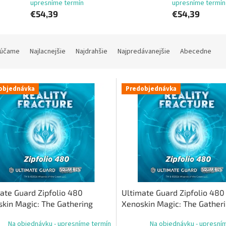
upresníme termín
upresníme termín
€54,39
€54,39
účame
Najlacnejšie
Najdrahšie
Najpredávanejšie
Abecedne
objednávka
Predobjednávka
ate Guard Zipfolio 480
Ultimate Guard Zipfolio 480
kin Magic: The Gathering
Xenoskin Magic: The Gather
ity Fracture“ – biela vzácna /
„Reality Fracture“ – viacfar
Na objednávku - upresníme termín
Na objednávku - upresní
a vzácna
mýtická verzia