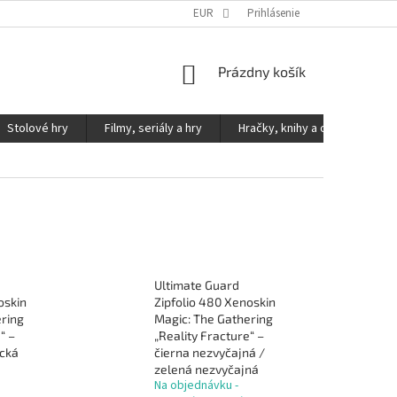
KONTAKTY
PODMIENKY OCHRANY OSOBNÝCH ÚDAJOV
EUR
Prihlásenie
NÁKUPNÝ
Prázdny košík
KOŠÍK
Stolové hry
Filmy, seriály a hry
Hračky, knihy a ostatné
Ultimate Guard
oskin
Zipfolio 480 Xenoskin
ering
Magic: The Gathering
“ –
„Reality Fracture“ –
ická
čierna nezvyčajná /
zelená nezvyčajná
Na objednávku -