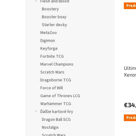
Flesh and Blood
Pred
Boostery
Booster boxy
Starter decky
MetaZoo
Digimon
Keyforge
Fortnite TCG
Marvel Champions
Ultim
Scratch Wars
Xenos
Dragoborne TCG
„Real
Force of Will
karta
Game of Thrones LCG
Warhammer TCG
€34
Ďalšie kartové hry
Pred
Dragon Ball SCG
Nostalgix
Scratch Wars