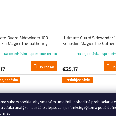
ate Guard Sidewinder 100+
Ultimate Guard Sidewinder 
kin Magic: The Gathering
Xenoskin Magic: The Gather
ity Fracture“ – biela mýtická 1
„Reality Fracture“ – červená
Na objednávku - upresníme termín
Na objednávku - upresní
mýtická karta
Do košíka
Do
17
€25,17
objednávka
Predobjednávka
me súbory cookie, aby sme vám umožnili pohodlné prehliadanie 
 a vďaka analýze neustále zlepšovali jej funkcie, výkon a použiteľn
formácií