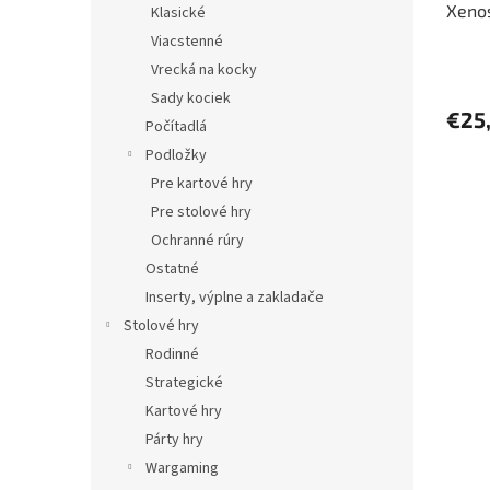
Xenos
Klasické
„Real
Viacstenné
karta
Vrecká na kocky
Sady kociek
€25,
Počítadlá
Podložky
Pre kartové hry
Pre stolové hry
Ochranné rúry
Ostatné
Inserty, výplne a zakladače
Stolové hry
Rodinné
Strategické
Kartové hry
Párty hry
Wargaming