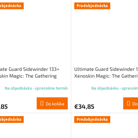
objednávka
Predobjednávka
ate Guard Sidewinder 133+
Ultimate Guard Sidewinder 
kin Magic: The Gathering
Xenoskin Magic: The Gather
ity Fracture“ – Modrá vzácna
„Reality Fracture“ – Modrá 
Na objednávku - upresníme termín
Na objednávku - upresní
 2
karta 1
Do košíka
Do
,85
€34,85
objednávka
Predobjednávka