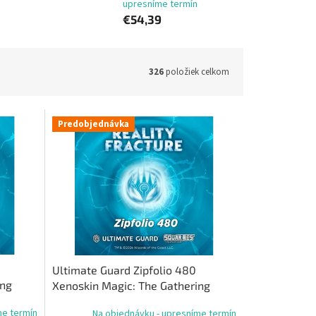
upresníme termín
€54,39
326
položiek celkom
Predobjednávka
Ultimate Guard Zipfolio 480
ing
Xenoskin Magic: The Gathering
ebná
„Reality Fracture“ – čierna
me termín
Na objednávku - upresníme termín