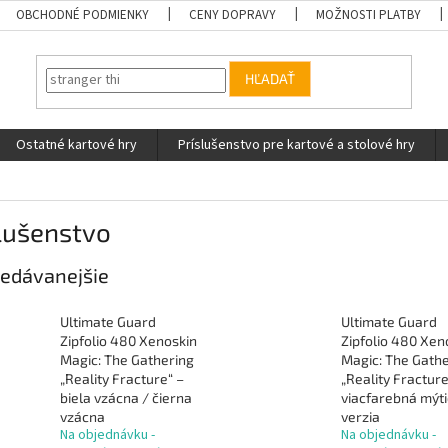
OBCHODNÉ PODMIENKY
CENY DOPRAVY
MOŽNOSTI PLATBY
HĽADAŤ
Ostatné kartové hry
Príslušenstvo pre kartové a stolové hry
lušenstvo
edávanejšie
Ultimate Guard
Ultimate Guard
Zipfolio 480 Xenoskin
Zipfolio 480 Xen
Magic: The Gathering
Magic: The Gath
„Reality Fracture“ –
„Reality Fracture
biela vzácna / čierna
viacfarebná mýt
vzácna
verzia
Na objednávku -
Na objednávku -