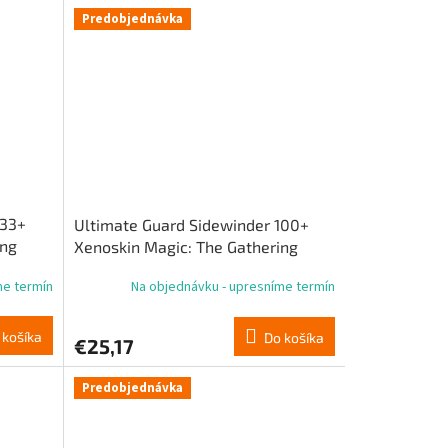
Predobjednávka
133+
Ultimate Guard Sidewinder 100+
ing
Xenoskin Magic: The Gathering
vzácna
„Reality Fracture“ – biela mýtická 2
me termín
Na objednávku - upresníme termín
 košíka
Do košíka
€25,17
Predobjednávka