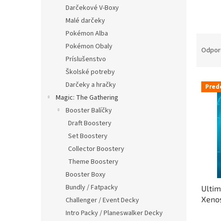
Darčekové V-Boxy
Malé darčeky
Pokémon Alba
R
Pokémon Obaly
a
Odpor
Príslušenstvo
d
e
Školské potreby
V
n
Darčeky a hračky
Pred
ý
i
Magic: The Gathering
p
e
Booster Balíčky
i
p
Draft Boostery
s
r
p
o
Set Boostery
r
d
Collector Boostery
o
u
Theme Boostery
d
k
Booster Boxy
u
t
Bundly / Fatpacky
Ultim
k
o
Xenos
t
Challenger / Event Decky
v
„Real
o
Intro Packy / Planeswalker Decky
čiern