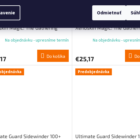
avenie
Odmietnuť
Súh
ate Guard Sidewinder 100+
Ultimate Guard Sidewinder 
kin Magic: The Gathering
Xenoskin Magic: The Gather
ity Fracture“ – viacfarebná
„Reality Fracture“ – zelená 
Na objednávku - upresníme termín
Na objednávku - upresní
ká karta 1
karta 2
Do košíka
Do
17
€25,17
objednávka
Predobjednávka
ate Guard Sidewinder 100+
Ultimate Guard Sidewinder 