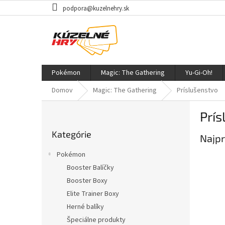
Prejsť
podpora@kuzelnehry.sk
na
obsah
Pokémon
Magic: The Gathering
Yu-Gi-Oh!
Domov
Magic: The Gathering
Príslušenstvo
B
Prís
o
Preskočiť
č
Kategórie
kategórie
Najpr
n
ý
Pokémon
p
Booster Balíčky
a
Booster Boxy
n
e
Elite Trainer Boxy
l
Herné balíky
Špeciálne produkty