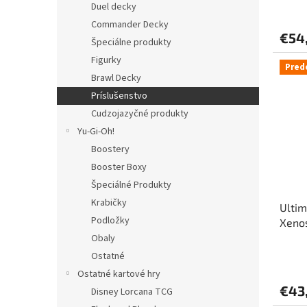
v
Duel decky
Commander Decky
€54
Špeciálne produkty
Figurky
Pred
Brawl Decky
Príslušenstvo
Cudzojazyčné produkty
Yu-Gi-Oh!
Boostery
Booster Boxy
Špeciálné Produkty
Krabičky
Ultim
Podložky
Xenos
„Real
Obaly
červe
Ostatné
Ostatné kartové hry
€43
Disney Lorcana TCG