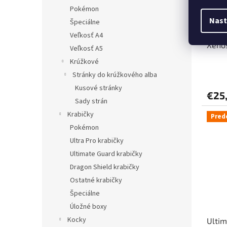
Pokémon
Nast
Špeciálne
Ultim
Veľkosť A4
Xenos
Veľkosť A5
„Real
Krúžkové
mýtic
Stránky do krúžkového alba
Kusové stránky
€25,
Sady strán
Krabičky
Pred
Pokémon
Ultra Pro krabičky
Ultimate Guard krabičky
Dragon Shield krabičky
Ostatné krabičky
Špeciálne
Úložné boxy
Kocky
Ultim