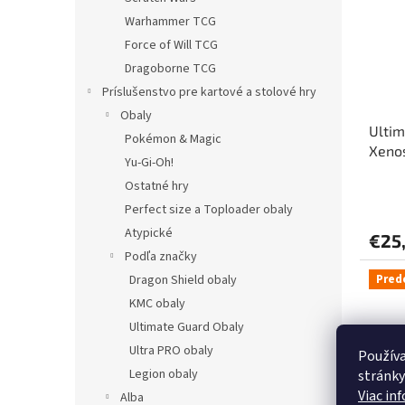
Warhammer TCG
Force of Will TCG
Dragoborne TCG
Príslušenstvo pre kartové a stolové hry
Obaly
Ultim
Pokémon & Magic
Xenos
Yu-Gi-Oh!
„Real
Ostatné hry
Perfect size a Toploader obaly
Atypické
€25,
Podľa značky
Dragon Shield obaly
Pred
KMC obaly
Ultimate Guard Obaly
Ultra PRO obaly
Používa
Legion obaly
stránky
Viac in
Alba