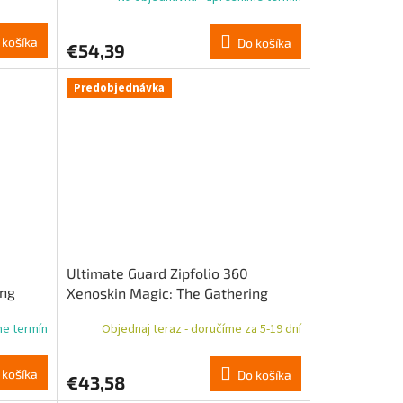
nezvyčajná / zelená nezvyčajná
 košíka
Do košíka
€54,39
Predobjednávka
Ultimate Guard Zipfolio 360
ing
Xenoskin Magic: The Gathering
„Reality Fracture“ – modrá vzácna /
me termín
Objednaj teraz - doručíme za 5-19 dní
viacfarebná vzácna
 košíka
Do košíka
€43,58