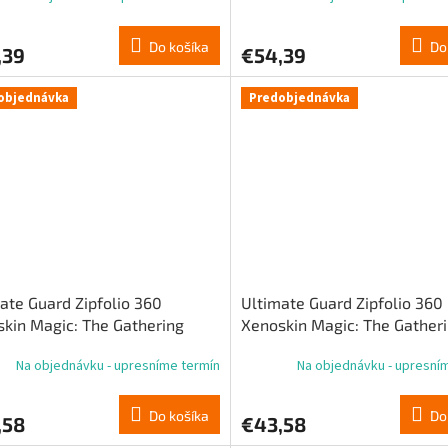
Do košíka
Do
,39
€54,39
objednávka
Predobjednávka
ate Guard Zipfolio 360
Ultimate Guard Zipfolio 360
kin Magic: The Gathering
Xenoskin Magic: The Gather
ity Fracture“ – biela mýtická /
„Reality Fracture“ – červená
Na objednávku - upresníme termín
Na objednávku - upresní
ná mýtická
mýtická / modrá mýtická
Do košíka
Do
,58
€43,58