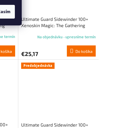
lasím
100+
Ultimate Guard Sidewinder 100+
ing
Xenoskin Magic: The Gathering
vzácna
„Reality Fracture“ – zelená vzácna
me termín
Na objednávku - upresníme termín
karta 1
 košíka
Do košíka
€25,17
Predobjednávka
100+
Ultimate Guard Sidewinder 100+