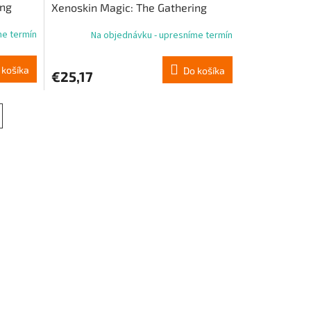
ing
Xenoskin Magic: The Gathering
 vzácna
„Reality Fracture“ – čierna, vzácna,
me termín
Na objednávku - upresníme termín
1
 košíka
Do košíka
€25,17