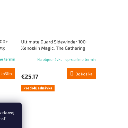
100+
Ultimate Guard Sidewinder 100+
ing
Xenoskin Magic: The Gathering
„Reality Fracture“ – viacfarebná
me termín
Na objednávku - upresníme termín
mýtická karta 2
 košíka
Do košíka
€25,17
Predobjednávka
webovej
osť.