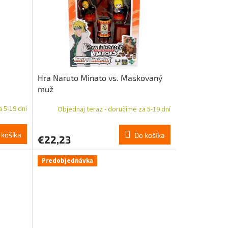
Hra Naruto Minato vs. Maskovaný
muž
 5-19 dní
Objednaj teraz - doručíme za 5-19 dní
 košíka
Do košíka
€22,23
Predobjednávka