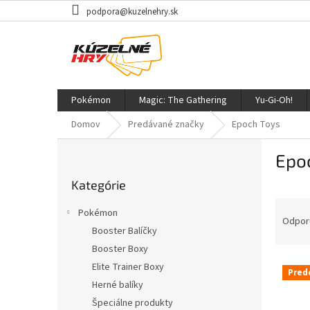
Prejsť
podpora@kuzelnehry.sk
na
obsah
Pokémon
Magic: The Gathering
Yu-Gi-Oh!
Domov
Predávané značky
Epoch Toys
B
Epo
o
Preskočiť
č
Kategórie
kategórie
n
R
ý
Pokémon
a
p
Odpor
Booster Balíčky
d
a
Booster Boxy
e
n
V
n
e
Elite Trainer Boxy
Pred
ý
i
l
Herné balíky
p
e
Špeciálne produkty