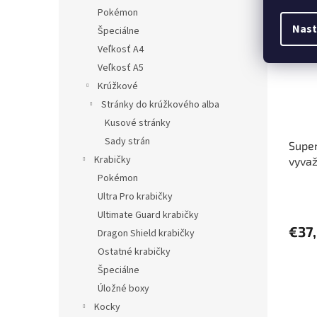
Pred
Pokémon
Nast
Špeciálne
Veľkosť A4
Veľkosť A5
Krúžkové
Stránky do krúžkového alba
Kusové stránky
Sady strán
Super
Krabičky
vyva
Pokémon
Ultra Pro krabičky
Ultimate Guard krabičky
€37
Dragon Shield krabičky
Ostatné krabičky
Špeciálne
Úložné boxy
Kocky