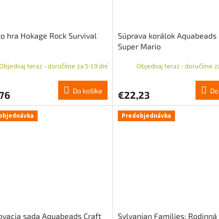
o hra Hokage Rock Survival
Súprava korálok Aquabeads 
Super Mario
Objednaj teraz - doručíme za 5-19 dní
Objednaj teraz - doručíme za
Do košíka
Do
,76
€22,23
objednávka
Predobjednávka
ovacia sada Aquabeads Craft
Sylvanian Families: Rodinná