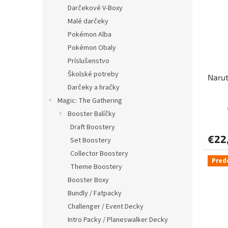
i
p
Darčekové V-Boxy
s
r
Malé darčeky
p
o
r
d
Pokémon Alba
o
u
Pokémon Obaly
d
k
Príslušenstvo
u
t
Školské potreby
Narut
k
o
Darčeky a hračky
t
v
o
Magic: The Gathering
v
Booster Balíčky
Draft Boostery
€22
Set Boostery
Collector Boostery
Pred
Theme Boostery
Booster Boxy
Bundly / Fatpacky
Challenger / Event Decky
Intro Packy / Planeswalker Decky