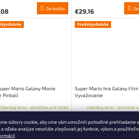
Do košíka
Do
,08
€29,16
objednávka
Predobjednávka
uper Mario Galaxy Movie
Super Mario hra Galaxy Film
e Pinball
Vyvažovanie
Objednaj teraz - doručíme za 5-19 dní
Objednaj teraz - doručíme za
me súbory cookie, aby sme vám umožnili pohodlné prehliadanie 
Do košíka
Do
,04
€18,52
 a vďaka analýze neustále zlepšovali jej funkcie, výkon a použiteľn
formácií