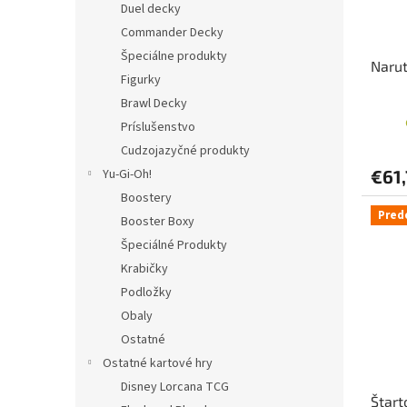
Duel decky
Commander Decky
Špeciálne produkty
Narut
Figurky
Brawl Decky
Príslušenstvo
Cudzojazyčné produkty
Yu-Gi-Oh!
€61
Boostery
Pred
Booster Boxy
Špeciálné Produkty
Krabičky
Podložky
Obaly
Ostatné
Ostatné kartové hry
Disney Lorcana TCG
Štart