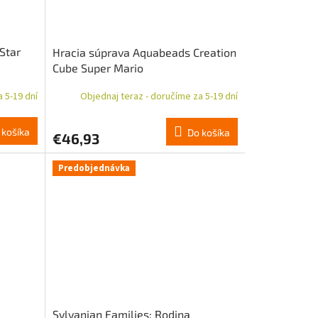
Star
Hracia súprava Aquabeads Creation
Cube Super Mario
 5-19 dní
Objednaj teraz - doručíme za 5-19 dní
 košíka
Do košíka
€46,93
Predobjednávka
Sylvanian Families: Rodina