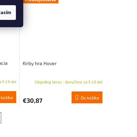
Predobjednávka
lasím
acia
Kirby hra Hover
 5-19 dní
Objednaj teraz - doručíme za 5-19 dní
 košíka
Do košíka
€30,87