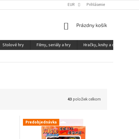
KONTAKTY
PODMIENKY OCHRANY OSOBNÝCH ÚDAJOV
EUR
Prihlásenie
NÁKUPNÝ
Prázdny košík
KOŠÍK
Stolové hry
Filmy, seriály a hry
Hračky, knihy a ostatné
43
položiek celkom
Predobjednávka