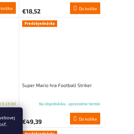
 košíka
Do košíka
€18,52
Predobjednávka
Super Mario hra Football Striker
 5-19 dní
Na objednávku - upresníme termín
webovej
 košíka
Do košíka
€49,39
osť.