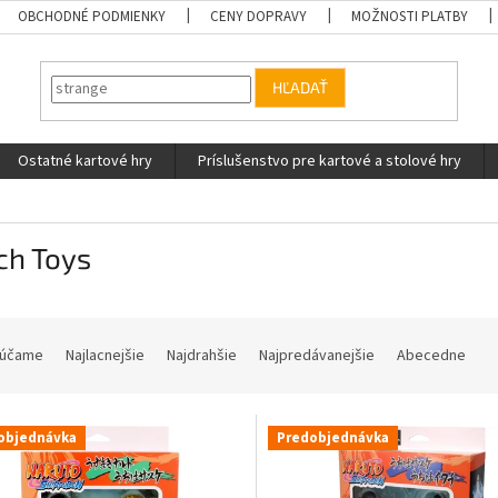
OBCHODNÉ PODMIENKY
CENY DOPRAVY
MOŽNOSTI PLATBY
HĽADAŤ
Ostatné kartové hry
Príslušenstvo pre kartové a stolové hry
ch Toys
účame
Najlacnejšie
Najdrahšie
Najpredávanejšie
Abecedne
objednávka
Predobjednávka