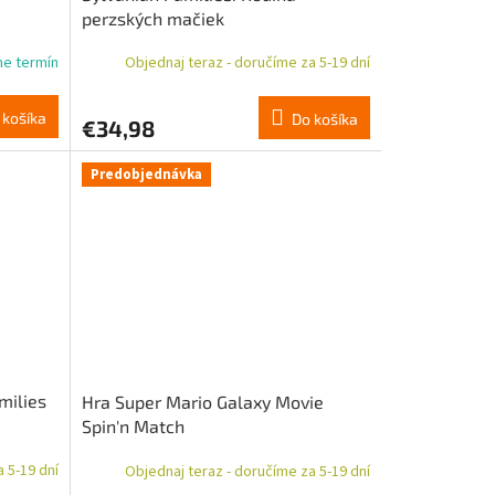
perzských mačiek
me termín
Objednaj teraz - doručíme za 5-19 dní
 košíka
Do košíka
€34,98
Predobjednávka
milies
Hra Super Mario Galaxy Movie
Spin'n Match
 5-19 dní
Objednaj teraz - doručíme za 5-19 dní