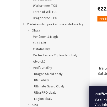
Warhammer TCG
€22
Force of Will TCG
Dragoborne TCG
Pred
Príslušenstvo pre kartové a stolové hry
Obaly
Pokémon & Magic
Yu-Gi-Oh!
Ostatné hry
Perfect size a Toploader obaly
Atypické
Podľa značky
Hra S
Battl
Dragon Shield obaly
KMC obaly
Ultimate Guard Obaly
Ultra PRO obaly
Používa
€37
Legion obaly
stránky
Viac in
Alba