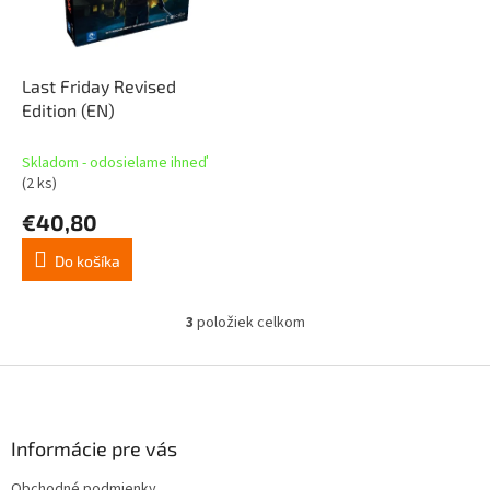
Last Friday Revised
Edition (EN)
Skladom - odosielame ihneď
(2 ks)
€40,80
Do košíka
3
položiek celkom
O
v
l
Z
á
á
d
p
a
ä
Informácie pre vás
c
t
i
Obchodné podmienky