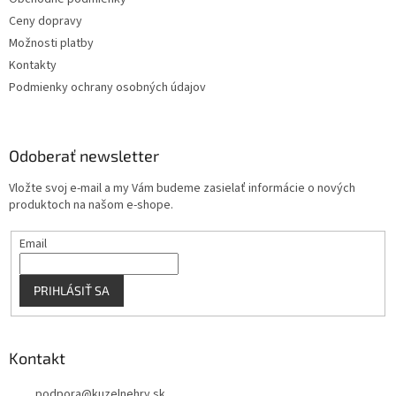
i
e
Ceny dopravy
p
e
r
Možnosti platby
v
Kontakty
k
Podmienky ochrany osobných údajov
y
v
ý
p
Odoberať newsletter
i
s
Vložte svoj e-mail a my Vám budeme zasielať informácie o nových
u
produktoch na našom e-shope.
Email
PRIHLÁSIŤ SA
Kontakt
podpora
@
kuzelnehry.sk