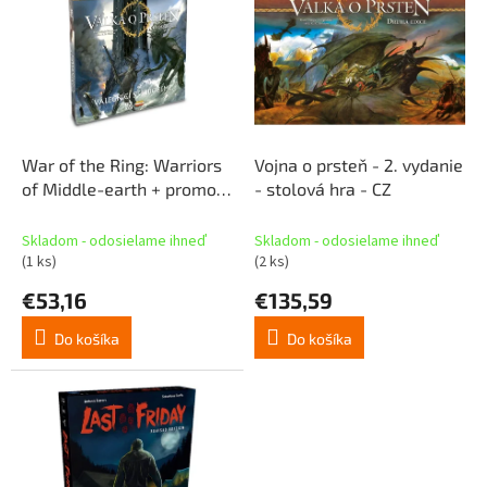
p
p
r
i
o
s
d
p
u
r
k
o
t
d
War of the Ring: Warriors
Vojna o prsteň - 2. vydanie
o
u
of Middle-earth + promo
- stolová hra - CZ
v
k
Messages, not burdens -
t
Rozšírenie kartovej hry -
Skladom - odosielame ihneď
Skladom - odosielame ihneď
o
SK
(1 ks)
(2 ks)
v
€53,16
€135,59
Do košíka
Do košíka