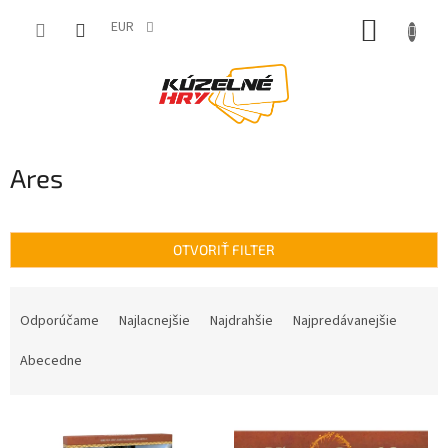
Prejsť
NÁKUP
na
EUR
obsah
KOŠÍK
Ares
OTVORIŤ FILTER
R
a
Odporúčame
Najlacnejšie
Najdrahšie
Najpredávanejšie
d
e
Abecedne
n
i
V
e
ý