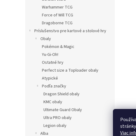
Warhammer TCG
Force of Will TCG
Dragoborne TCG
Príslušenstvo pre kartové a stolové hry
Obaly
Pokémon & Magic
Yu-Gi-Oh!
Ostatné hry
Perfect size a Toploader obaly
Atypické
Podľa značky
Dragon Shield obaly
KMC obaly
Ultimate Guard Obaly
Ultra PRO obaly
Používa
Legion obaly
stránky
Viac in
Alba