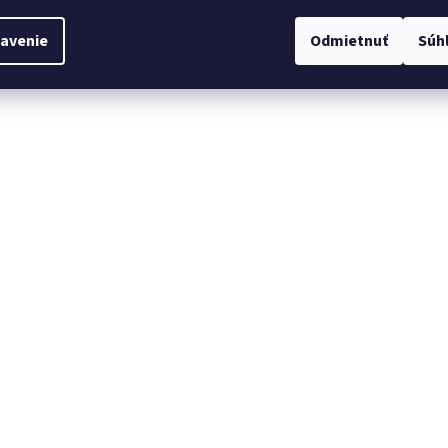
avenie
Odmietnuť
Súh