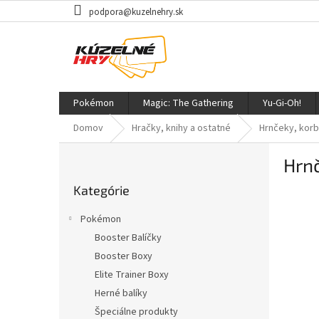
Prejsť
podpora@kuzelnehry.sk
na
obsah
Pokémon
Magic: The Gathering
Yu-Gi-Oh!
Domov
Hračky, knihy a ostatné
Hrnčeky, korb
B
Hrnč
o
Preskočiť
č
Kategórie
kategórie
n
ý
Pokémon
p
Booster Balíčky
a
Booster Boxy
n
e
Elite Trainer Boxy
l
Herné balíky
Špeciálne produkty