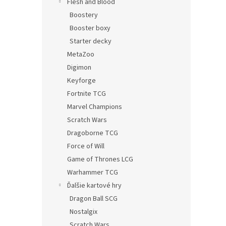
Flesh and Blood
Boostery
Booster boxy
Starter decky
MetaZoo
Digimon
Keyforge
Fortnite TCG
Marvel Champions
Scratch Wars
Dragoborne TCG
Force of Will
Game of Thrones LCG
Warhammer TCG
Ďalšie kartové hry
Dragon Ball SCG
Nostalgix
Scratch Wars