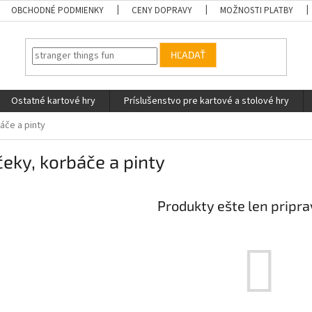
OBCHODNÉ PODMIENKY
CENY DOPRAVY
MOŽNOSTI PLATBY
HĽADAŤ
Ostatné kartové hry
Príslušenstvo pre kartové a stolové hry
áče a pinty
eky, korbáče a pinty
Produkty ešte len pripr