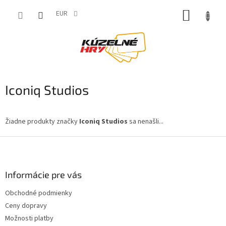
Prejsť
NÁKUP
na
EUR
obsah
KOŠÍK
Iconiq Studios
Žiadne produkty značky
Iconiq Studios
sa nenašli...
Z
á
p
ä
Informácie pre vás
t
Obchodné podmienky
i
Ceny dopravy
e
Možnosti platby