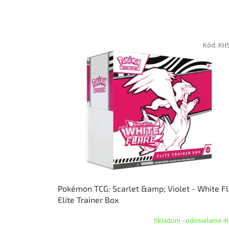
b
j
e
d
Kód:
KH
n
á
v
o
k
!
Pokémon TCG: Scarlet &amp; Violet - White F
Elite Trainer Box
Skladom - odosielame i