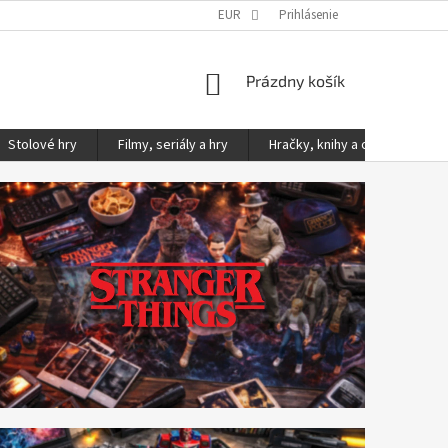
KONTAKTY
PODMIENKY OCHRANY OSOBNÝCH ÚDAJOV
EUR
Prihlásenie
NÁKUPNÝ
Prázdny košík
KOŠÍK
Stolové hry
Filmy, seriály a hry
Hračky, knihy a ostatné