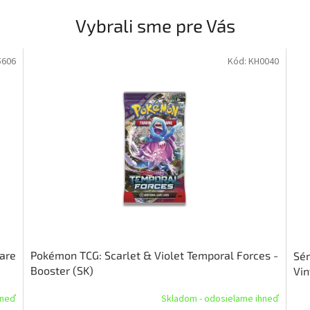
Vybrali sme pre Vás
5606
Kód:
KH0040
lare
Pokémon TCG: Scarlet & Violet Temporal Forces -
Sér
Booster (SK)
Vin
hneď
Skladom - odosielame ihneď