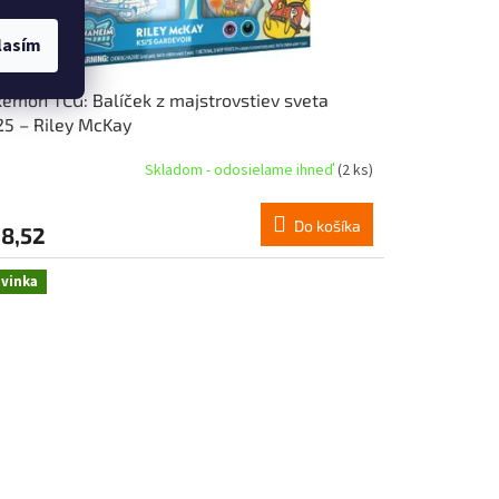
lasím
émon TCG: Balíček z majstrovstiev sveta
5 – Riley McKay
Skladom - odosielame ihneď
(2 ks)
Do košíka
8,52
vinka