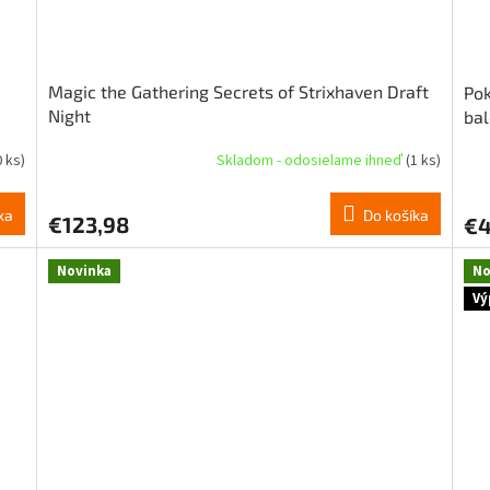
Magic the Gathering Secrets of Strixhaven Draft
Po
Night
bal
 ks)
Skladom - odosielame ihneď
(1 ks)
ka
Do košíka
€123,98
€4
Novinka
No
Vý