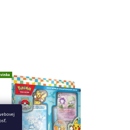
vinka
webovej
osť.