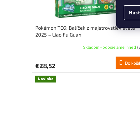
Nast
Pokémon TCG: Balíček z majstrovstiev sveta
2025 – Liao Fu Guan
Skladom - odosielame ihneď
(
Do koší
€28,52
Novinka