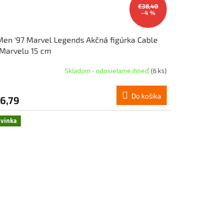
€38,40
–4 %
en '97 Marvel Legends Akčná figúrka Cable
Marvelu 15 cm
Skladom - odosielame ihneď
(6 ks)
Do košíka
6,79
vinka