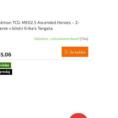
kémon TCG: ME02.5 Ascended Heroes – 2-
enie v blistri Erika's Tangela
Skladom - odosielame ihneď
(7 ks)
Do košíka
5,06
vinka
predaj