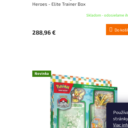
Heroes - Elite Trainer Box
Skladom - odosielame i
Do koší
288,96 €
Novinka
Používa
stránky
Viac in