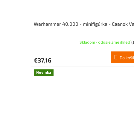
Warhammer 40.000 - minifigúrka - Caanok V
Skladom - odosielame ihneď
(
Do koší
€37,16
Novinka