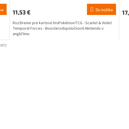
ka
Do košíka
11,53 €
17
Rozšírenie pre kartovú hruPokémonTCG - Scarlet & Violet
Temporal Forces - Boosterodspoločnosti Nintendo v
angličtine.
5971