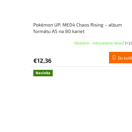
Pokémon UP: ME04 Chaos Rising – album
formátu A5 na 80 kariet
Skladom - odosielame ihneď
(>10
Do koší
€12,36
Novinka