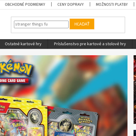
OBCHODNÉ PODMIENKY
CENY DOPRAVY
MOŽNOSTI PLATBY
HĽADAŤ
Ostatné kartové hry
Príslušenstvo pre kartové a stolové hry