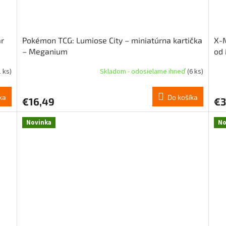
ar
Pokémon TCG: Lumiose City – miniatúrna kartička
X-M
– Meganium
od 
1 ks)
Skladom - odosielame ihneď
(6 ks)
ka
Do košíka
€16,49
€3
Novinka
No