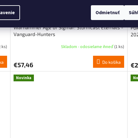
avenie
Odmietnuť
Súh
Warhammer Age of Sigmar: Stormcast Eternals -
Pok
Vanguard-Hunters
202
2 ks)
Skladom - odosielame ihneď
(1 ks)
ka
Do košíka
€57,46
€2
Novinka
No