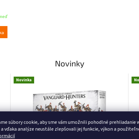
hneď
ka
Novinky
Novinka
No
me súbory cookie, aby sme vám umožnili pohodlné prehliadanie 
 a vďaka analýze neustále zlepšovali jej funkcie, výkon a použiteľn
formácií