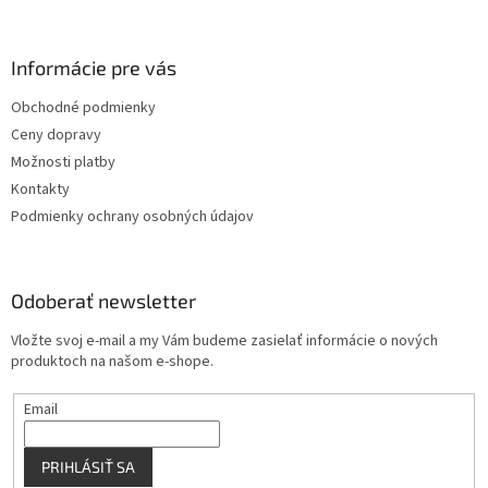
á
p
ä
Informácie pre vás
t
Obchodné podmienky
i
Ceny dopravy
e
Možnosti platby
Kontakty
Podmienky ochrany osobných údajov
Odoberať newsletter
Vložte svoj e-mail a my Vám budeme zasielať informácie o nových
produktoch na našom e-shope.
Email
PRIHLÁSIŤ SA