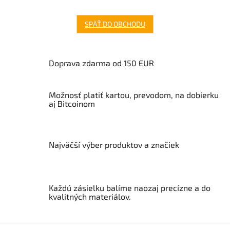
SPÄŤ DO OBCHODU
Doprava zdarma od 150 EUR
Možnosť platiť kartou, prevodom, na dobierku
aj Bitcoinom
Najväčší výber produktov a značiek
Každú zásielku balíme naozaj precízne a do
kvalitných materiálov.
Z