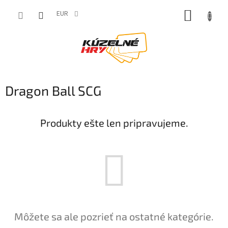
Prejsť
NÁKUP
na
EUR
obsah
KOŠÍK
Dragon Ball SCG
Produkty ešte len pripravujeme.
Môžete sa ale pozrieť na ostatné kategórie.