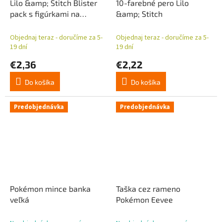
Lilo &amp; Stitch Blister
10-farebné pero Lilo
pack s figúrkami na
&amp; Stitch
ceruzky
Objednaj teraz - doručíme za 5-
Objednaj teraz - doručíme za 5-
19 dní
19 dní
€2,36
€2,22
Do košíka
Do košíka
Predobjednávka
Predobjednávka
Pokémon mince banka
Taška cez rameno
veľká
Pokémon Eevee