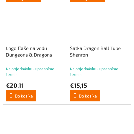
Logo fľaše na vodu
Šatka Dragon Ball Tube
Dungeons & Dragons
Shenron
Na objednávku - upresníme
Na objednávku - upresníme
termín
termín
€20,11
€15,15
Do košíka
Do košíka