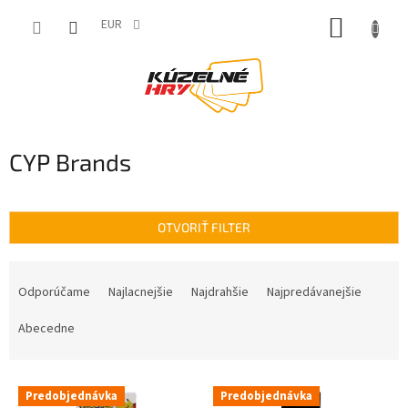
Prejsť
NÁKUP
na
EUR
obsah
KOŠÍK
CYP Brands
OTVORIŤ FILTER
R
a
Odporúčame
Najlacnejšie
Najdrahšie
Najpredávanejšie
d
e
Abecedne
n
i
V
e
Predobjednávka
Predobjednávka
ý