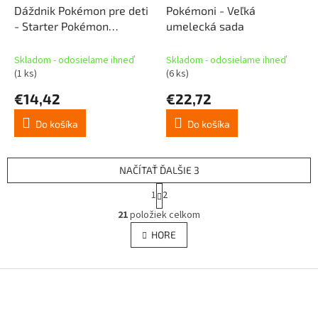
Dáždnik Pokémon pre deti
Pokémoni - Veľká
- Starter Pokémon
umelecká sada
Transparent
Skladom - odosielame ihneď
Skladom - odosielame ihneď
(1 ks)
(6 ks)
€14,42
€22,72
Do košíka
Do košíka
NAČÍTAŤ ĎALŠIE 3
S
1
2
t
O
r
21
položiek celkom
v
á
l
HORE
n
á
k
d
o
v
Z
a
a
c
á
n
i
p
i
e