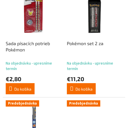
p
p
r
i
o
s
d
p
u
r
k
o
t
d
Sada písacích potrieb
Pokémon set 2 za
o
u
Pokémon
v
k
t
Na objednávku - upresníme
Na objednávku - upresníme
o
termín
termín
v
€2,80
€11,20
Do košíka
Do košíka
Predobjednávka
Predobjednávka