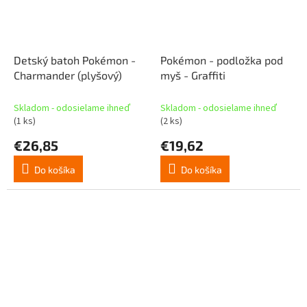
Detský batoh Pokémon -
Pokémon - podložka pod
Charmander (plyšový)
myš - Graffiti
Skladom - odosielame ihneď
Skladom - odosielame ihneď
(1 ks)
(2 ks)
€26,85
€19,62
Do košíka
Do košíka