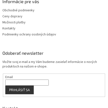
ä
Informácie pre vás
e
p
t
r
Obchodné podmienky
i
v
Ceny dopravy
e
k
y
Možnosti platby
v
Kontakty
ý
Podmienky ochrany osobných údajov
p
i
s
u
Odoberať newsletter
Vložte svoj e-mail a my Vám budeme zasielať informácie o nových
produktoch na našom e-shope.
Email
PRIHLÁSIŤ SA