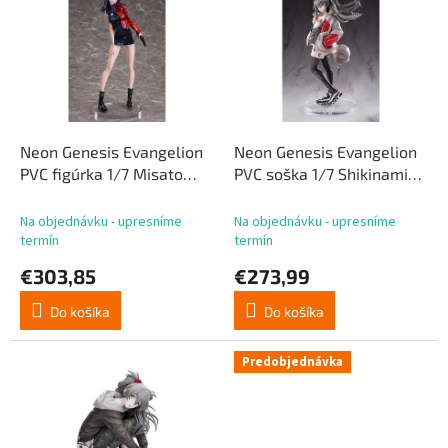
p
p
r
i
o
s
d
p
u
r
k
o
t
d
Neon Genesis Evangelion
Neon Genesis Evangelion
o
u
PVC figúrka 1/7 Misato
PVC soška 1/7 Shikinami
v
k
Katsuragi Comics Ver. 26
Asuka Langley Ver. Radio
t
cm
Eva Part 2 Original Color
Na objednávku - upresníme
Na objednávku - upresníme
o
25 cm
termín
termín
v
€303,85
€273,99
Do košíka
Do košíka
Predobjednávka