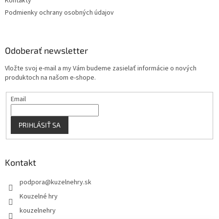
Kontakty
k
Podmienky ochrany osobných údajov
y
v
ý
p
Odoberať newsletter
i
s
Vložte svoj e-mail a my Vám budeme zasielať informácie o nových
u
produktoch na našom e-shope.
Email
PRIHLÁSIŤ SA
Kontakt
podpora
@
kuzelnehry.sk
Kouzelné hry
kouzelnehry