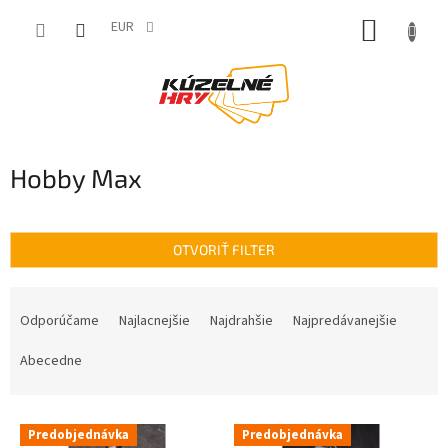
Prejsť
NÁKUP
na
EUR
obsah
KOŠÍK
Hobby Max
OTVORIŤ FILTER
R
a
Odporúčame
Najlacnejšie
Najdrahšie
Najpredávanejšie
d
e
Abecedne
n
i
V
e
Predobjednávka
Predobjednávka
ý