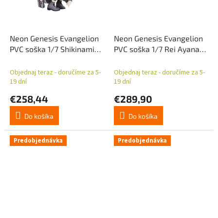
Neon Genesis Evangelion
Neon Genesis Evangelion
PVC soška 1/7 Shikinami
PVC soška 1/7 Rei Ayanami
Asuka Langley Ver. Part 3
Ver. Part 3 Radio Eva 26
Radio Eva Original Color 12
cm
Objednaj teraz - doručíme za 5-
Objednaj teraz - doručíme za 5-
cm
19 dní
19 dní
€258,44
€289,90
Do košíka
Do košíka
Predobjednávka
Predobjednávka