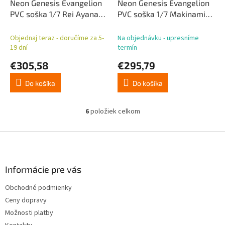
Neon Genesis Evangelion
Neon Genesis Evangelion
PVC soška 1/7 Rei Ayanami
PVC soška 1/7 Makinami
Ver. Part 3 Radio Eva
Mari Illustrious Ver. Radio
Original Color 26 cm
Eva Part 3 26 cm
Objednaj teraz - doručíme za 5-
Na objednávku - upresníme
19 dní
termín
€305,58
€295,79
Do košíka
Do košíka
6
položiek celkom
O
v
l
Z
á
á
d
p
a
ä
Informácie pre vás
c
t
i
Obchodné podmienky
i
e
Ceny dopravy
p
e
r
Možnosti platby
v