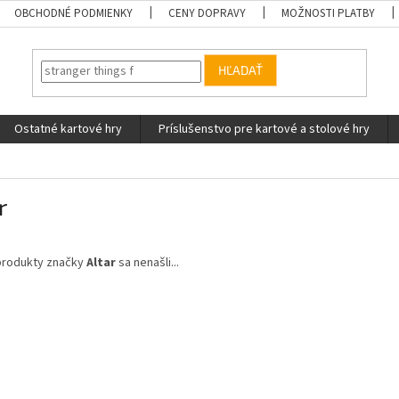
OBCHODNÉ PODMIENKY
CENY DOPRAVY
MOŽNOSTI PLATBY
HĽADAŤ
Ostatné kartové hry
Príslušenstvo pre kartové a stolové hry
r
produkty značky
Altar
sa nenašli...