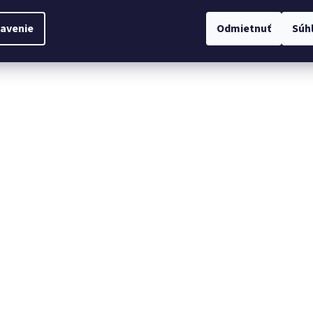
avenie
Odmietnuť
Súh