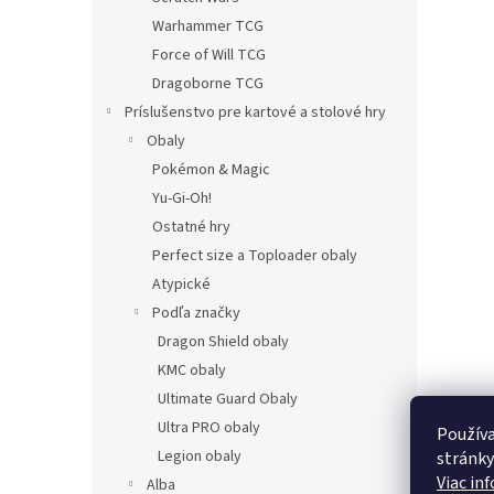
Warhammer TCG
Force of Will TCG
Dragoborne TCG
Príslušenstvo pre kartové a stolové hry
Obaly
Pokémon & Magic
Yu-Gi-Oh!
Ostatné hry
Perfect size a Toploader obaly
Atypické
Podľa značky
Dragon Shield obaly
KMC obaly
Ultimate Guard Obaly
Ultra PRO obaly
Používa
Legion obaly
stránky
Viac in
Alba