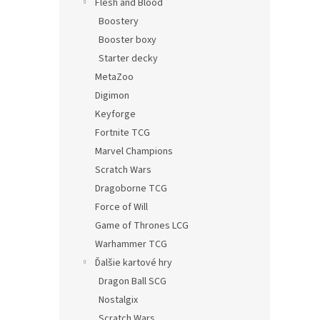
Flesh and Blood
Boostery
Booster boxy
Starter decky
MetaZoo
Digimon
Keyforge
Fortnite TCG
Marvel Champions
Scratch Wars
Dragoborne TCG
Force of Will
Game of Thrones LCG
Warhammer TCG
Ďalšie kartové hry
Dragon Ball SCG
Nostalgix
Scratch Wars