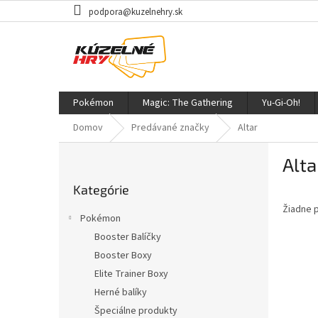
Prejsť
podpora@kuzelnehry.sk
na
obsah
Pokémon
Magic: The Gathering
Yu-Gi-Oh!
Domov
Predávané značky
Altar
B
Alta
o
Preskočiť
č
Kategórie
kategórie
n
Žiadne 
ý
Pokémon
p
Booster Balíčky
a
Booster Boxy
n
e
Elite Trainer Boxy
l
Herné balíky
Špeciálne produkty