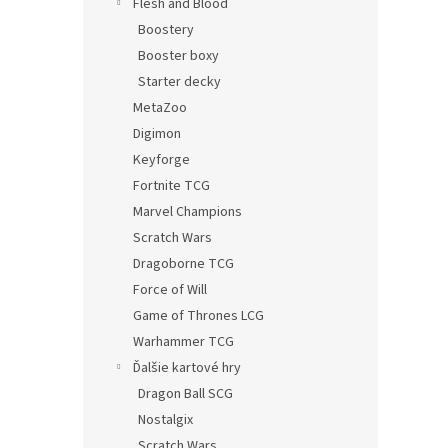
Flesh and Blood
Boostery
Booster boxy
Starter decky
MetaZoo
Digimon
Keyforge
Fortnite TCG
Marvel Champions
Scratch Wars
Dragoborne TCG
Force of Will
Game of Thrones LCG
Warhammer TCG
Ďalšie kartové hry
Dragon Ball SCG
Nostalgix
Scratch Wars