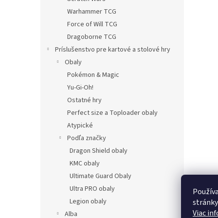
Warhammer TCG
Force of Will TCG
Dragoborne TCG
Príslušenstvo pre kartové a stolové hry
Obaly
Pokémon & Magic
Yu-Gi-Oh!
Ostatné hry
Perfect size a Toploader obaly
Atypické
Podľa značky
Dragon Shield obaly
KMC obaly
Ultimate Guard Obaly
Ultra PRO obaly
Používa
Legion obaly
stránky
Viac in
Alba