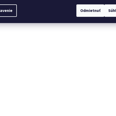
avenie
Odmietnuť
Súh