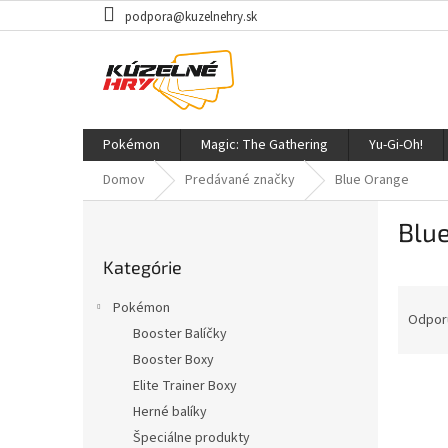
Prejsť
podpora@kuzelnehry.sk
na
obsah
Pokémon
Magic: The Gathering
Yu-Gi-Oh!
Domov
Predávané značky
Blue Orange
B
Blu
o
Preskočiť
č
Kategórie
kategórie
n
R
ý
Pokémon
a
p
Odpor
Booster Balíčky
d
a
Booster Boxy
e
n
V
n
e
Elite Trainer Boxy
ý
i
l
Herné balíky
p
e
Špeciálne produkty