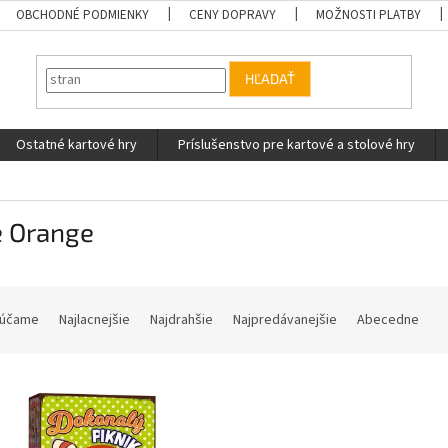
OBCHODNÉ PODMIENKY
CENY DOPRAVY
MOŽNOSTI PLATBY
HĽADAŤ
Ostatné kartové hry
Príslušenstvo pre kartové a stolové hry
e Orange
účame
Najlacnejšie
Najdrahšie
Najpredávanejšie
Abecedne