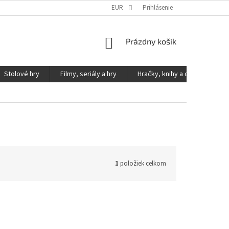
KONTAKTY
PODMIENKY OCHRANY OSOBNÝCH ÚDAJOV
EUR
Prihlásenie
NÁKUPNÝ
Prázdny košík
KOŠÍK
Stolové hry
Filmy, seriály a hry
Hračky, knihy a ostatné
1
položiek celkom