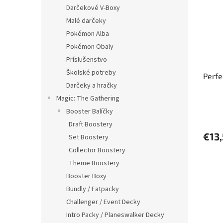
i
p
Darčekové V-Boxy
s
r
Malé darčeky
p
o
r
d
Pokémon Alba
o
u
Pokémon Obaly
d
k
Príslušenstvo
u
t
Školské potreby
Perfe
k
o
Darčeky a hračky
t
v
o
Magic: The Gathering
v
Booster Balíčky
Draft Boostery
€13
Set Boostery
Collector Boostery
Theme Boostery
Booster Boxy
Bundly / Fatpacky
Challenger / Event Decky
Intro Packy / Planeswalker Decky