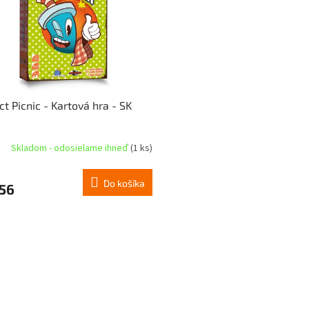
ct Picnic - Kartová hra - SK
Skladom - odosielame ihneď
(1 ks)
Do košíka
,56
O
v
l
á
d
a
c