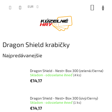
Prejsť
NÁKUP
na
EUR
obsah
KOŠÍK
Dragon Shield krabičky
Najpredávanejšie
Dragon Shield - Nest+ Box 300 (zelená/čierna)
Skladom - odosielame ihneď
(4 ks)
€14,17
Dragon Shield - Nest+ Box 300 (sivý/čierny)
Skladom - odosielame ihneď
(1 ks)
€14,17