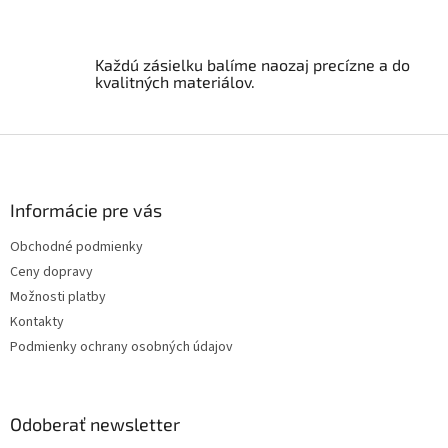
k
y
v
ý
Každú zásielku balíme naozaj precízne a do
p
kvalitných materiálov.
i
s
u
Z
á
p
ä
Informácie pre vás
t
Obchodné podmienky
i
Ceny dopravy
e
Možnosti platby
Kontakty
Podmienky ochrany osobných údajov
Odoberať newsletter