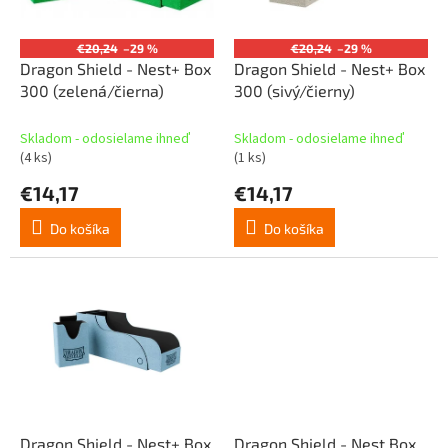
p
o
r
v
o
€20,24
–29 %
€20,24
–29 %
d
Dragon Shield - Nest+ Box
Dragon Shield - Nest+ Box
u
300 (zelená/čierna)
300 (sivý/čierny)
k
t
Skladom - odosielame ihneď
Skladom - odosielame ihneď
o
(4 ks)
(1 ks)
v
€14,17
€14,17
Do košíka
Do košíka
Dragon Shield - Nest+ Box
Dragon Shield - Nest Box