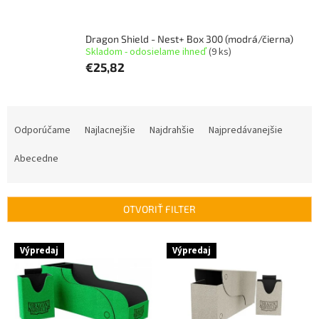
Dragon Shield - Nest+ Box 300 (modrá/čierna)
Skladom - odosielame ihneď
(9 ks)
€25,82
R
a
Odporúčame
Najlacnejšie
Najdrahšie
Najpredávanejšie
d
e
Abecedne
n
i
e
OTVORIŤ FILTER
p
r
V
Výpredaj
Výpredaj
o
ý
d
p
u
i
k
s
t