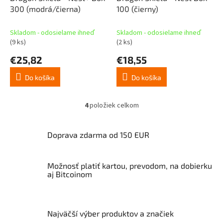
300 (modrá/čierna)
100 (čierny)
Skladom - odosielame ihneď
Skladom - odosielame ihneď
(9 ks)
(2 ks)
€25,82
€18,55
Do košíka
Do košíka
4
položiek celkom
O
v
l
Doprava zdarma od 150 EUR
á
d
a
Možnosť platiť kartou, prevodom, na dobierku
c
aj Bitcoinom
i
e
p
r
v
Najväčší výber produktov a značiek