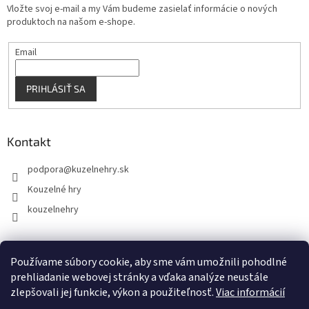
Vložte svoj e-mail a my Vám budeme zasielať informácie o nových
produktoch na našom e-shope.
Email
PRIHLÁSIŤ SA
Kontakt
podpora
@
kuzelnehry.sk
Kouzelné hry
kouzelnehry
Používame súbory cookie, aby sme vám umožnili pohodlné
KouzelneHry.cz
Gamebrand.sk
prehliadanie webovej stránky a vďaka analýze neustále
zlepšovali jej funkcie, výkon a použiteľnosť.
Viac informácií