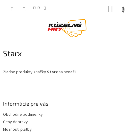
Prejsť
NÁKUP
na
EUR
obsah
KOŠÍK
Starx
Žiadne produkty značky
Starx
sa nenašli...
Z
á
p
ä
Informácie pre vás
t
Obchodné podmienky
i
Ceny dopravy
e
Možnosti platby