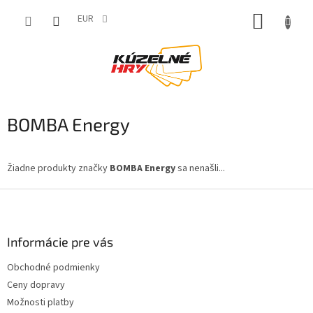
Prejsť
NÁKUP
na
EUR
obsah
KOŠÍK
BOMBA Energy
Žiadne produkty značky
BOMBA Energy
sa nenašli...
Z
á
p
ä
Informácie pre vás
t
Obchodné podmienky
i
Ceny dopravy
e
Možnosti platby