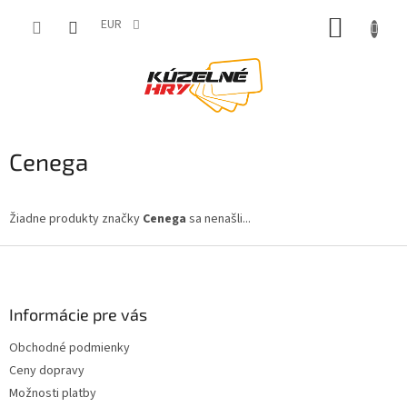
Prejsť
NÁKUP
na
EUR
obsah
KOŠÍK
Cenega
Žiadne produkty značky
Cenega
sa nenašli...
Z
á
p
ä
Informácie pre vás
t
Obchodné podmienky
i
Ceny dopravy
e
Možnosti platby