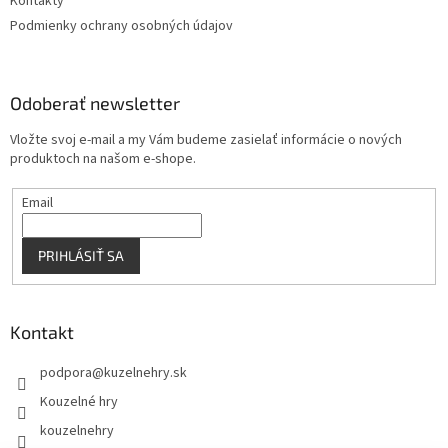
Kontakty
k
Podmienky ochrany osobných údajov
y
v
ý
p
Odoberať newsletter
i
s
Vložte svoj e-mail a my Vám budeme zasielať informácie o nových
u
produktoch na našom e-shope.
Email
PRIHLÁSIŤ SA
Kontakt
podpora
@
kuzelnehry.sk
Kouzelné hry
kouzelnehry