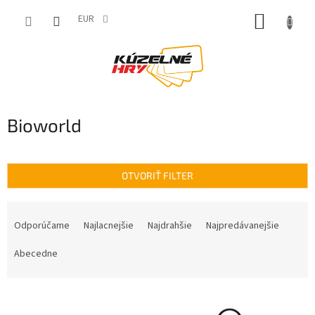
Prejsť
NÁKUP
na
EUR
obsah
KOŠÍK
Bioworld
OTVORIŤ FILTER
R
a
Odporúčame
Najlacnejšie
Najdrahšie
Najpredávanejšie
d
e
Abecedne
n
i
V
e
ý