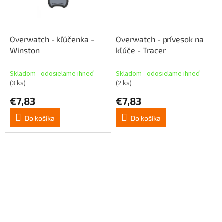
Overwatch - kľúčenka -
Overwatch - prívesok na
Winston
kľúče - Tracer
Skladom - odosielame ihneď
Skladom - odosielame ihneď
(3 ks)
(2 ks)
€7,83
€7,83
Do košíka
Do košíka