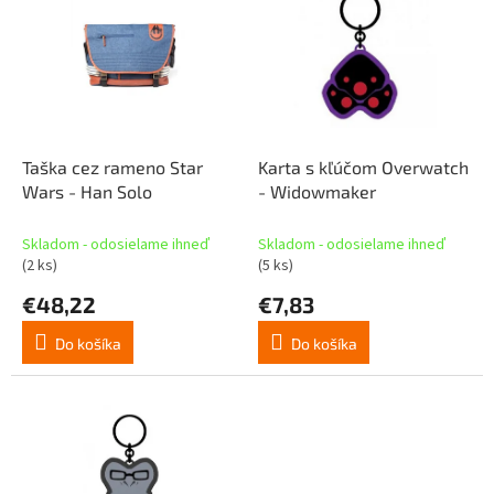
p
p
r
i
o
s
d
p
u
r
k
o
t
d
Taška cez rameno Star
Karta s kľúčom Overwatch
o
u
Wars - Han Solo
- Widowmaker
v
k
t
Skladom - odosielame ihneď
Skladom - odosielame ihneď
o
(2 ks)
(5 ks)
v
€48,22
€7,83
Do košíka
Do košíka