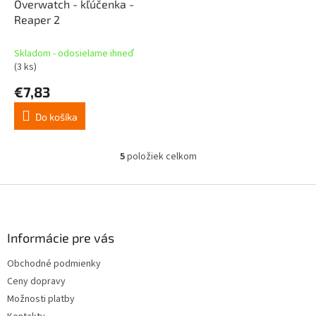
Overwatch - kľúčenka -
Reaper 2
Skladom - odosielame ihneď
(3 ks)
€7,83
Do košíka
5
položiek celkom
O
v
l
Z
á
á
d
p
a
ä
Informácie pre vás
c
t
i
Obchodné podmienky
i
e
Ceny dopravy
p
e
r
Možnosti platby
v