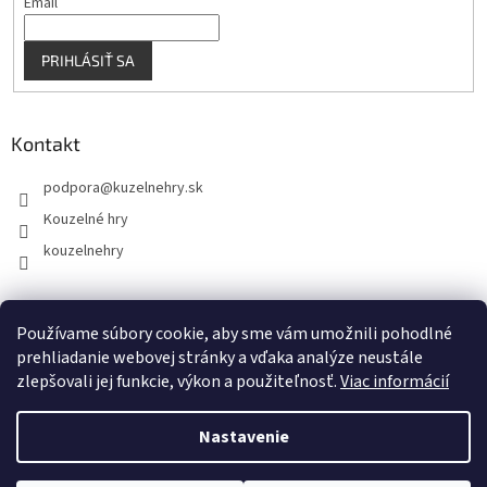
Email
PRIHLÁSIŤ SA
Kontakt
podpora
@
kuzelnehry.sk
Kouzelné hry
kouzelnehry
Používame súbory cookie, aby sme vám umožnili pohodlné
KouzelneHry.cz
Gamebrand.sk
prehliadanie webovej stránky a vďaka analýze neustále
zlepšovali jej funkcie, výkon a použiteľnosť.
Viac informácií
Nastavenie
Vytvoril Shoptet