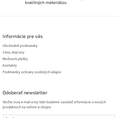
p
kvalitných materiálov.
i
s
u
Z
á
p
ä
Informácie pre vás
t
Obchodné podmienky
i
Ceny dopravy
e
Možnosti platby
Kontakty
Podmienky ochrany osobných údajov
Odoberať newsletter
Vložte svoj e-mail a my Vám budeme zasielať informácie o nových
produktoch na našom e-shope.