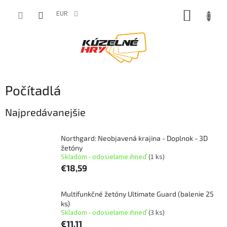
Prejsť
NÁKUP
na
EUR
obsah
KOŠÍK
Počítadlá
Najpredávanejšie
Northgard: Neobjavená krajina - Doplnok - 3D
žetóny
Skladom - odosielame ihneď
(1 ks)
€18,59
Multifunkčné žetóny Ultimate Guard (balenie 25
ks)
Skladom - odosielame ihneď
(3 ks)
€11,11