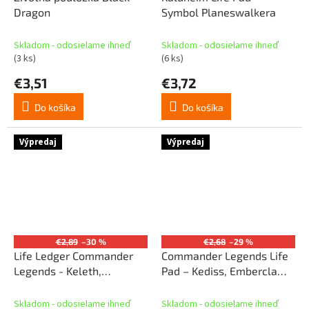
Dragon
Symbol Planeswalkera
Skladom - odosielame ihneď
Skladom - odosielame ihneď
(3 ks)
(6 ks)
€3,51
€3,72
Do košíka
Do košíka
Výpredaj
Výpredaj
€2,89
–30 %
€2,68
–29 %
Life Ledger Commander
Commander Legends Life
Legends - Keleth,
Pad – Kediss, Emberclaw
Sunmane Familiar
Familiar
Skladom - odosielame ihneď
Skladom - odosielame ihneď