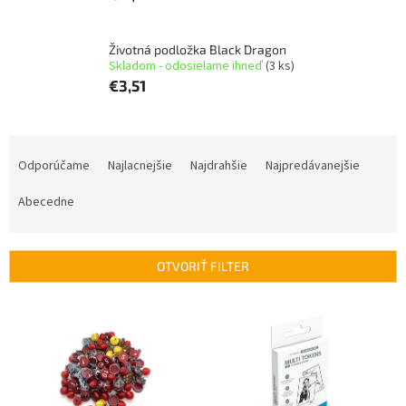
Životná podložka Black Dragon
Skladom - odosielame ihneď
(3 ks)
€3,51
R
a
Odporúčame
Najlacnejšie
Najdrahšie
Najpredávanejšie
d
e
Abecedne
n
i
e
OTVORIŤ FILTER
p
r
V
o
ý
d
p
u
i
k
s
t