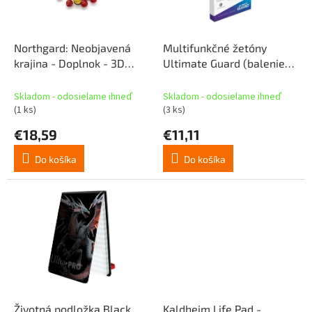
p
o
r
v
o
d
Northgard: Neobjavená
Multifunkčné žetóny
u
krajina - Doplnok - 3D
Ultimate Guard (balenie
k
žetóny
25 ks)
t
Skladom - odosielame ihneď
Skladom - odosielame ihneď
o
(1 ks)
(3 ks)
v
€18,59
€11,11
Do košíka
Do košíka
Životná podložka Black
Kaldheim Life Pad -