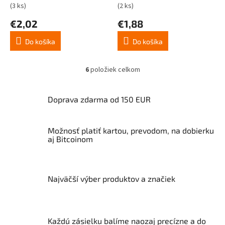
(3 ks)
(2 ks)
€2,02
€1,88
Do košíka
Do košíka
6
položiek celkom
O
v
l
Doprava zdarma od 150 EUR
á
d
a
Možnosť platiť kartou, prevodom, na dobierku
c
aj Bitcoinom
i
e
p
r
v
Najväčší výber produktov a značiek
k
y
v
ý
Každú zásielku balíme naozaj precízne a do