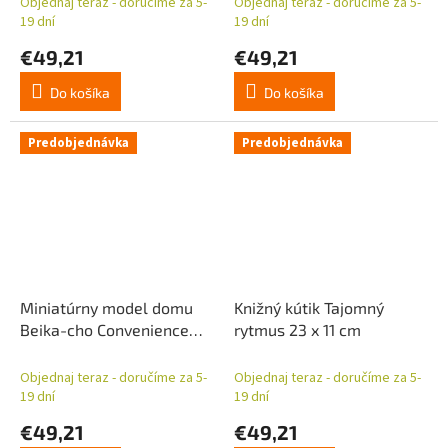
Objednaj teraz - doručíme za 5-
Objednaj teraz - doručíme za 5-
19 dní
19 dní
€49,21
€49,21
Do košíka
Do košíka
Predobjednávka
Predobjednávka
Miniatúrny model domu
Knižný kútik Tajomný
Beika-cho Convenience
rytmus 23 x 11 cm
Store 22 x 15 cm
Objednaj teraz - doručíme za 5-
Objednaj teraz - doručíme za 5-
19 dní
19 dní
€49,21
€49,21