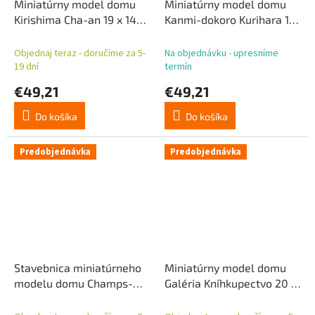
Miniatúrny model domu
Miniatúrny model domu
Kirishima Cha-an 19 x 14
Kanmi-dokoro Kurihara 19
cm
x 15 cm
Objednaj teraz - doručíme za 5-
Na objednávku - upresníme
19 dní
termín
€49,21
€49,21
Do košíka
Do košíka
Predobjednávka
Predobjednávka
Stavebnica miniatúrneho
Miniatúrny model domu
modelu domu Champs-
Galéria Kníhkupectvo 20 x
Élysées Kvetinárstvo 18 x
16 cm
16 cm