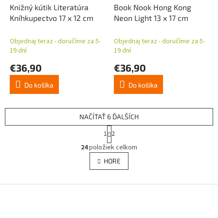
Knižný kútik Literatúra
Book Nook Hong Kong
Kníhkupectvo 17 x 12 cm
Neon Light 13 x 17 cm
Objednaj teraz - doručíme za 5-
Objednaj teraz - doručíme za 5-
19 dní
19 dní
€36,90
€36,90
Do košíka
Do košíka
NAČÍTAŤ 6 ĎALŠÍCH
S
1
2
t
O
r
24
položiek celkom
v
á
l
HORE
n
á
k
d
o
v
Z
a
a
c
á
n
i
p
i
e