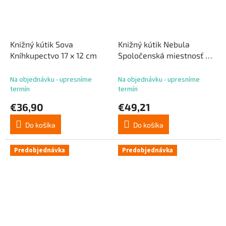
Knižný kútik Sova
Knižný kútik Nebula
Kníhkupectvo 17 x 12 cm
Spoločenská miestnosť 23
x 11 cm
Na objednávku - upresníme
Na objednávku - upresníme
termín
termín
€36,90
€49,21
Do košíka
Do košíka
Predobjednávka
Predobjednávka