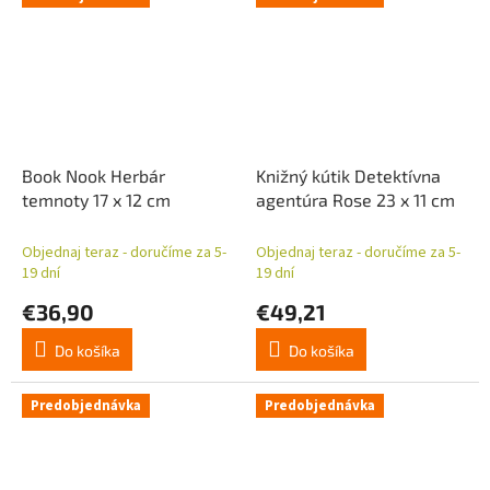
Book Nook Herbár
Knižný kútik Detektívna
temnoty 17 x 12 cm
agentúra Rose 23 x 11 cm
Objednaj teraz - doručíme za 5-
Objednaj teraz - doručíme za 5-
19 dní
19 dní
€36,90
€49,21
Do košíka
Do košíka
Predobjednávka
Predobjednávka