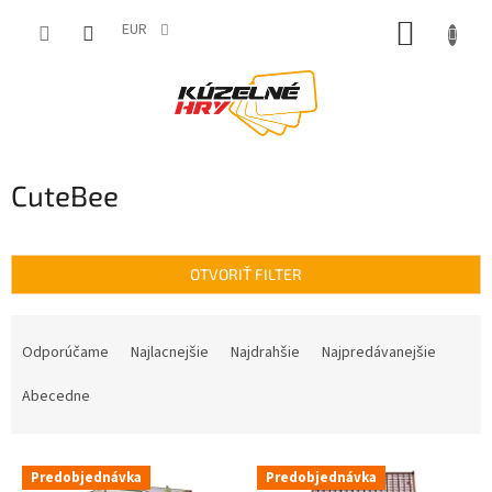
Prejsť
NÁKUP
na
EUR
obsah
KOŠÍK
CuteBee
OTVORIŤ FILTER
R
a
Odporúčame
Najlacnejšie
Najdrahšie
Najpredávanejšie
d
e
Abecedne
n
i
V
e
Predobjednávka
Predobjednávka
ý