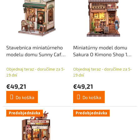
p
p
r
i
o
s
d
p
u
r
k
o
t
d
Stavebnica miniatúrneho
Miniatúrny model domu
o
u
modelu domu Sunny Cafe
Sakura O Kimono Shop 19 x
v
k
20 x 16 cm
14 cm
t
Objednaj teraz - doručíme za 5-
Objednaj teraz - doručíme za 5-
o
19 dní
19 dní
v
€49,21
€49,21
Do košíka
Do košíka
Predobjednávka
Predobjednávka