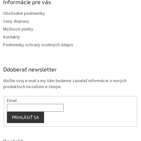
ä
Informácie pre vás
e
p
t
r
Obchodné podmienky
i
v
Ceny dopravy
e
k
y
Možnosti platby
v
Kontakty
ý
Podmienky ochrany osobných údajov
p
i
s
u
Odoberať newsletter
Vložte svoj e-mail a my Vám budeme zasielať informácie o nových
produktoch na našom e-shope.
Email
PRIHLÁSIŤ SA