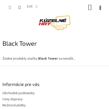
Prejsť
NÁKUP
na
EUR
obsah
KOŠÍK
Black Tower
Žiadne produkty značky
Black Tower
sa nenašli...
Z
á
p
ä
Informácie pre vás
t
Obchodné podmienky
i
Ceny dopravy
e
Možnosti platby