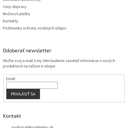
i
e
Ceny dopravy
p
e
r
Možnosti platby
v
Kontakty
k
Podmienky ochrany osobných údajov
y
v
ý
p
Odoberať newsletter
i
s
Vložte svoj e-mail a my Vám budeme zasielať informácie o nových
u
produktoch na našom e-shope.
Email
PRIHLÁSIŤ SA
Kontakt
podpora
@
kuzelnehry.sk