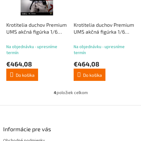
Krotitelia duchov Premium
Krotitelia duchov Premium
UMS akčná figúrka 1/6
UMS akčná figúrka 1/6
Peter Venkman Ver. 2 31
Egon Spengler Ver. 2 31 cm
cm
Na objednávku - upresníme
Na objednávku - upresníme
termín
termín
€464,08
€464,08
Do košíka
Do košíka
4
položiek celkom
O
v
l
Z
á
á
d
p
a
ä
Informácie pre vás
c
t
i
Obchodné podmienky