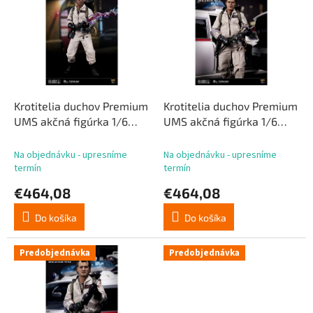
p
p
r
i
o
s
d
p
u
r
k
o
t
d
Krotitelia duchov Premium
Krotitelia duchov Premium
o
u
UMS akčná figúrka 1/6
UMS akčná figúrka 1/6
v
k
Winston Zeddemore Ver. 2
Raymond Stantz Ver. 2 31
t
31 cm
cm
Na objednávku - upresníme
Na objednávku - upresníme
o
termín
termín
v
€464,08
€464,08
Do košíka
Do košíka
Predobjednávka
Predobjednávka