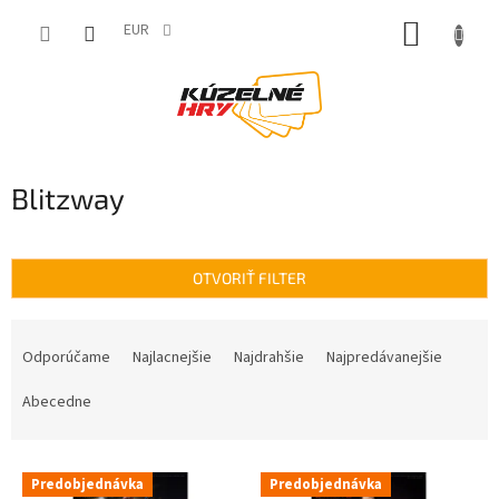
Prejsť
NÁKUP
na
EUR
obsah
KOŠÍK
Blitzway
OTVORIŤ FILTER
R
a
Odporúčame
Najlacnejšie
Najdrahšie
Najpredávanejšie
d
e
Abecedne
n
i
V
e
Predobjednávka
Predobjednávka
ý