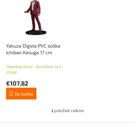
p
p
r
i
o
s
d
p
u
r
k
o
t
d
Yakuza Digsta PVC soška
o
u
Ichiban Kasuga 17 cm
v
k
t
Objednaj teraz - doručíme za 5-
o
19 dní
v
€107,82
Do košíka
1
položiek celkom
O
v
l
Z
á
á