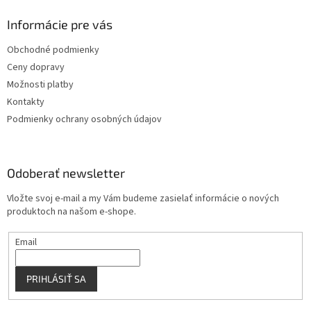
d
p
a
ä
Informácie pre vás
c
t
i
Obchodné podmienky
i
e
Ceny dopravy
p
e
r
Možnosti platby
v
Kontakty
k
Podmienky ochrany osobných údajov
y
v
ý
p
Odoberať newsletter
i
s
Vložte svoj e-mail a my Vám budeme zasielať informácie o nových
u
produktoch na našom e-shope.
Email
PRIHLÁSIŤ SA