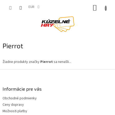
Prejsť
NÁKUP
na
EUR
obsah
KOŠÍK
Pierrot
Žiadne produkty značky
Pierrot
sa nenašli...
Z
á
p
ä
Informácie pre vás
t
Obchodné podmienky
i
Ceny dopravy
e
Možnosti platby