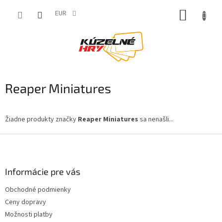
Prejsť
NÁKUP
na
EUR
obsah
KOŠÍK
Reaper Miniatures
Žiadne produkty značky
Reaper Miniatures
sa nenašli...
Z
á
p
ä
Informácie pre vás
t
Obchodné podmienky
i
Ceny dopravy
e
Možnosti platby