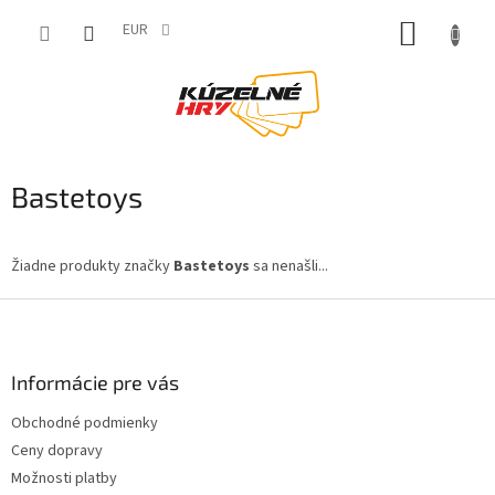
Prejsť
NÁKUP
na
EUR
obsah
KOŠÍK
Bastetoys
Žiadne produkty značky
Bastetoys
sa nenašli...
Z
á
p
ä
Informácie pre vás
t
Obchodné podmienky
i
Ceny dopravy
e
Možnosti platby