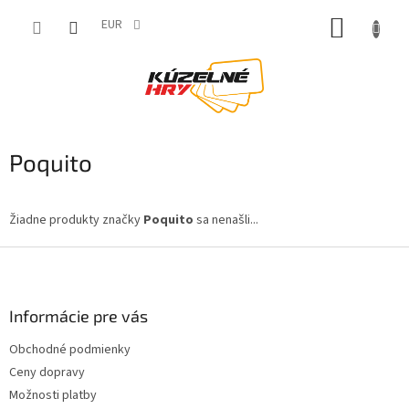
Prejsť
NÁKUP
na
EUR
obsah
KOŠÍK
Poquito
Žiadne produkty značky
Poquito
sa nenašli...
Z
á
p
ä
Informácie pre vás
t
Obchodné podmienky
i
Ceny dopravy
e
Možnosti platby