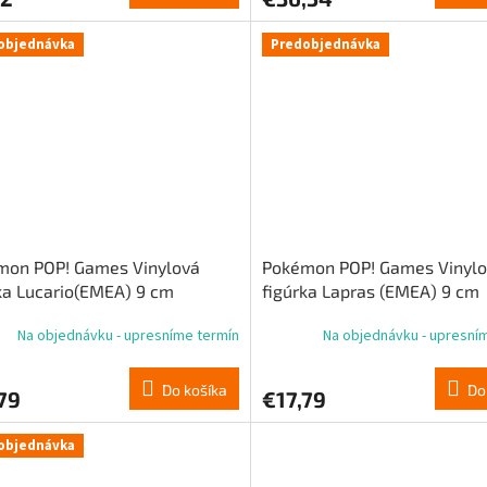
objednávka
Predobjednávka
mon POP! Games Vinylová
Pokémon POP! Games Vinyl
ka Lucario(EMEA) 9 cm
figúrka Lapras (EMEA) 9 cm
Na objednávku - upresníme termín
Na objednávku - upresní
Do košíka
Do
79
€17,79
objednávka