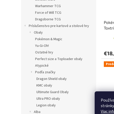
Warhammer TCG
Force of Will TCG
Dragoborne TCG
Pokém
Príslušenstvo pre kartové a stolové hry
Toxtr
Obaly
Pokémon & Magic
Yu-Gi-Oh!
Ostatné hry
€18
Perfect size a Toploader obaly
Pred
Atypické
Podľa značky
Dragon Shield obaly
KMC obaly
Ultimate Guard Obaly
Ultra PRO obaly
Používa
Legion obaly
stránky
Viac in
Alba