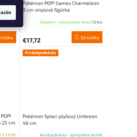
rk
Pokémon POP! Games Charmeleon
9 cm vinylová figúrka
lasím
hneď
(3 ks)
Skladom - odosielame ihneď
(3 ks)
 košíka
Do košíka
€17,72
Predobjednávka
 POP!
Pokémon Spiaci plyšový Umbreon
n 25 cm
46 cm
 5-19 dní
Na objednávku - upresníme termín