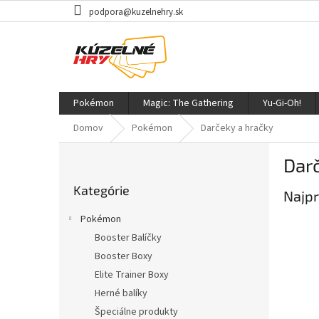
Prejsť
podpora@kuzelnehry.sk
na
obsah
Pokémon
Magic: The Gathering
Yu-Gi-Oh!
Domov
Pokémon
Darčeky a hračky
B
Darč
o
Preskočiť
č
Kategórie
kategórie
Najpr
n
ý
Pokémon
p
Booster Balíčky
a
Booster Boxy
n
e
Elite Trainer Boxy
l
Herné balíky
Špeciálne produkty