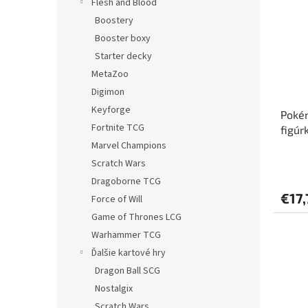
Flesh and Blood
Boostery
Booster boxy
Starter decky
MetaZoo
Digimon
Keyforge
Poké
Fortnite TCG
figúr
Marvel Champions
Scratch Wars
Dragoborne TCG
€17,
Force of Will
Game of Thrones LCG
Warhammer TCG
Ďalšie kartové hry
Dragon Ball SCG
Nostalgix
Scratch Wars