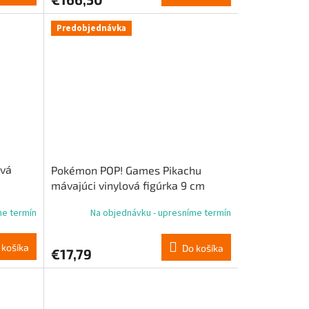
Predobjednávka
ová
Pokémon POP! Games Pikachu
mávajúci vinylová figúrka 9 cm
me termín
Na objednávku - upresníme termín
 košíka
Do košíka
€17,79