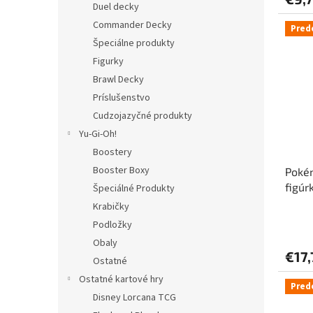
Duel decky
Commander Decky
Pred
Špeciálne produkty
Figurky
Brawl Decky
Príslušenstvo
Cudzojazyčné produkty
Yu-Gi-Oh!
Boostery
Booster Boxy
Poké
figúr
Špeciálné Produkty
Krabičky
Podložky
Obaly
€17,
Ostatné
Ostatné kartové hry
Pred
Disney Lorcana TCG