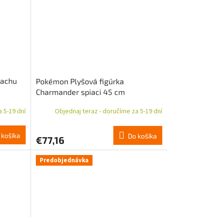
kachu
Pokémon Plyšová figúrka
Charmander spiaci 45 cm
 5-19 dní
Objednaj teraz - doručíme za 5-19 dní
 košíka
Do košíka
€77,16
Predobjednávka