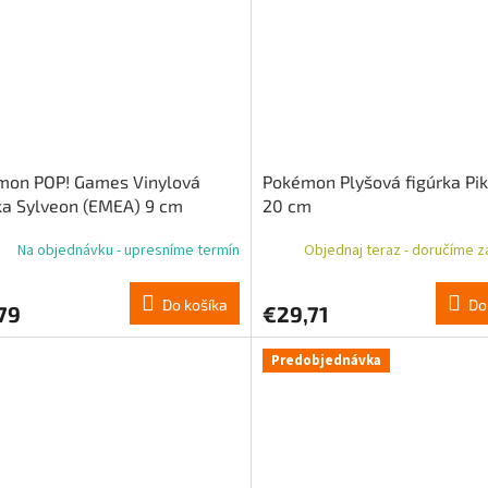
mon POP! Games Vinylová
Pokémon Plyšová figúrka Pi
ka Sylveon (EMEA) 9 cm
20 cm
Na objednávku - upresníme termín
Objednaj teraz - doručíme za
Do košíka
Do
79
€29,71
Predobjednávka