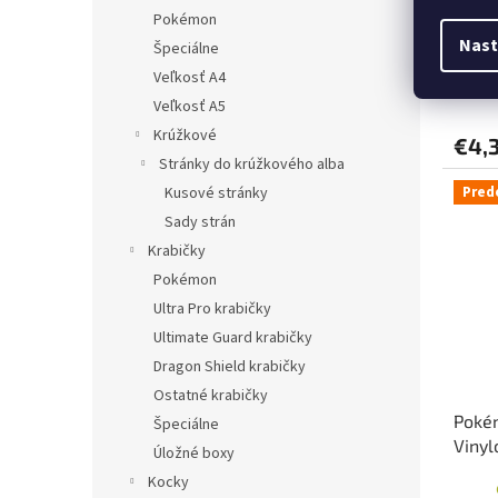
Náku
Pokémon
Nast
Špeciálne
Veľkosť A4
Veľkosť A5
Krúžkové
€4,
Stránky do krúžkového alba
Kusové stránky
Pred
Sady strán
Krabičky
Pokémon
Ultra Pro krabičky
Ultimate Guard krabičky
Dragon Shield krabičky
Ostatné krabičky
Poké
Špeciálne
Vinyl
Úložné boxy
Kocky