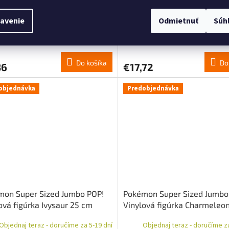
pná taška Pokémon Starter
Pokémon POP! Games Zoroa
vinylová figúrka 9 cm
avenie
Odmietnuť
Súh
Na objednávku - upresníme termín
Skladom - odosielame i
Do košíka
Do
36
€17,72
objednávka
Predobjednávka
mon Super Sized Jumbo POP!
Pokémon Super Sized Jumbo
ová figúrka Ivysaur 25 cm
Vinylová figúrka Charmeleo
Objednaj teraz - doručíme za 5-19 dní
Objednaj teraz - doručíme za