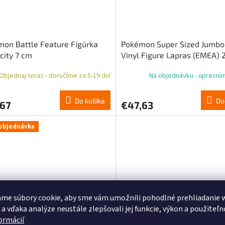
on Battle Feature Figúrka
Pokémon Super Sized Jumbo
icity 7 cm
Vinyl Figure Lapras (EMEA) 
Objednaj teraz - doručíme za 5-19 dní
Na objednávku - upresní
Do košíka
Do
,67
€47,63
objednávka
me súbory cookie, aby sme vám umožnili pohodlné prehliadanie 
 a vďaka analýze neustále zlepšovali jej funkcie, výkon a použiteľn
formácií