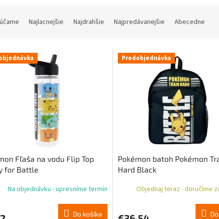
účame
Najlacnejšie
Najdrahšie
Najpredávanejšie
Abecedne
objednávka
Predobjednávka
on Fľaša na vodu Flip Top
Pokémon batoh Pokémon Tr
 for Battle
Hard Black
Na objednávku - upresníme termín
Objednaj teraz - doručíme za
Do košíka
Do
72
€36,54