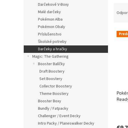
Darčekové V-Boxy
R
a
Malé darčeky
Odpor
d
Pokémon Alba
e
Pokémon Obaly
V
n
Príslušenstvo
Pred
ý
i
Školské potreby
p
e
Darčeky a hračky
i
p
s
r
Magic: The Gathering
p
o
Booster Balíčky
r
d
Draft Boostery
o
u
Set Boostery
d
k
Collector Boostery
u
t
Pokém
k
o
Theme Boostery
Ready
t
v
Booster Boxy
o
Bundly / Fatpacky
v
Challenger / Event Decky
Intro Packy / Planeswalker Decky
€9,