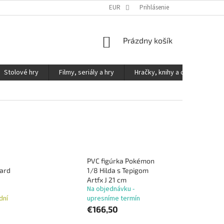
KONTAKTY
PODMIENKY OCHRANY OSOBNÝCH ÚDAJOV
EUR
Prihlásenie
NÁKUPNÝ
Prázdny košík
KOŠÍK
Stolové hry
Filmy, seriály a hry
Hračky, knihy a ostatné
PVC figúrka Pokémon
ard
1/8 Hilda s Tepigom
Artfx J 21 cm
Na objednávku -
dní
upresníme termín
€166,50