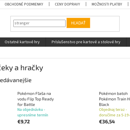
OBCHODNÉ PODMIENKY
CENY DOPRAVY
MOŽNOSTI PLATBY
HĽADAŤ
Ostatné kartové hry
Príslušenstvo pre kartové a stolové hry
eky a hračky
edávanejšie
Pokémon Fľaša na
Pokémon batoh
vodu Flip Top Ready
Pokémon Train H
for Battle
Black
Na objednávku -
Objednaj teraz -
upresníme termín
doručíme za 5-19 
€9,72
€36,54