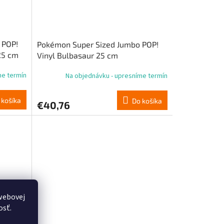
 POP!
Pokémon Super Sized Jumbo POP!
25 cm
Vinyl Bulbasaur 25 cm
me termín
Na objednávku - upresníme termín
 košíka
Do košíka
€40,76
webovej
osť.