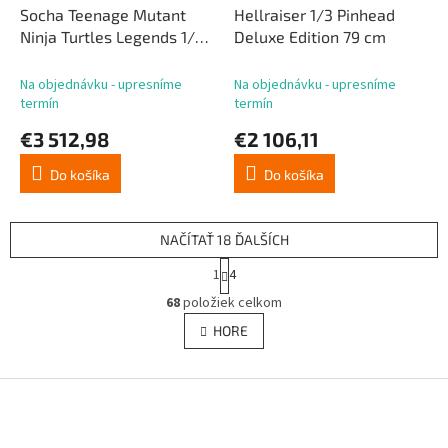
Socha Teenage Mutant
Hellraiser 1/3 Pinhead
Ninja Turtles Legends 1/3
Deluxe Edition 79 cm
Krang 86 cm
Na objednávku - upresníme
Na objednávku - upresníme
termín
termín
€3 512,98
€2 106,11
Do košíka
Do košíka
NAČÍTAŤ 18 ĎALŠÍCH
S
1
4
t
O
r
68
položiek celkom
v
á
l
HORE
n
á
k
d
o
v
Z
a
a
c
á
n
i
p
i
e