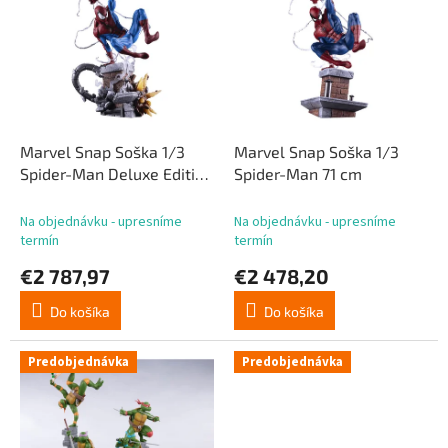
p
p
r
i
o
s
d
p
u
r
k
o
t
d
Marvel Snap Soška 1/3
Marvel Snap Soška 1/3
o
u
Spider-Man Deluxe Edition
Spider-Man 71 cm
v
k
71 cm
t
Na objednávku - upresníme
Na objednávku - upresníme
o
termín
termín
v
€2 787,97
€2 478,20
Do košíka
Do košíka
Predobjednávka
Predobjednávka