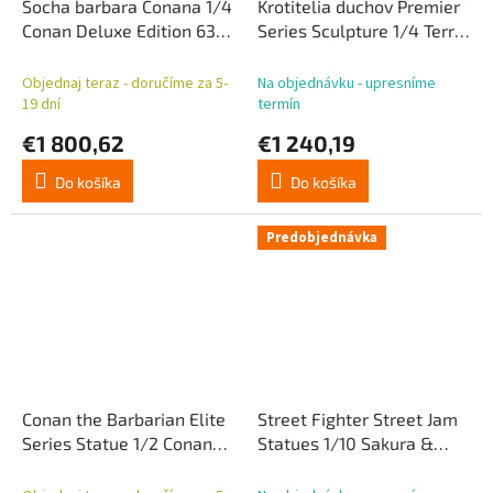
Socha barbara Conana 1/4
Krotitelia duchov Premier
Conan Deluxe Edition 63
Series Sculpture 1/4 Terror
cm
Dogs Set 33 cm
Objednaj teraz - doručíme za 5-
Na objednávku - upresníme
19 dní
termín
€1 800,62
€1 240,19
Do košíka
Do košíka
Predobjednávka
Conan the Barbarian Elite
Street Fighter Street Jam
Series Statue 1/2 Conan
Statues 1/10 Sakura &
Warpaint Edition 116 cm
Sodom 22 cm