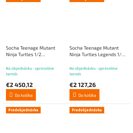
Socha Teenage Mutant
Socha Teenage Mutant
Ninja Turtles 1/2
Ninja Turtles Legends 1/3
Donatello 86 cm
Rocksteady 69 cm
Na objednávku - upresníme
Na objednávku - upresníme
termín
termín
€2 450,12
€2 127,26
Do košíka
Do košíka
Predobjednávka
Predobjednávka