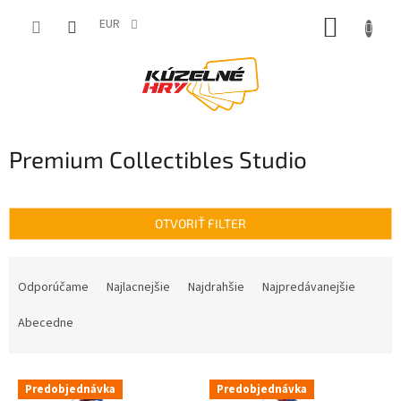
Prejsť
NÁKUP
na
EUR
obsah
KOŠÍK
Premium Collectibles Studio
OTVORIŤ FILTER
R
a
Odporúčame
Najlacnejšie
Najdrahšie
Najpredávanejšie
d
e
Abecedne
n
i
V
e
Predobjednávka
Predobjednávka
ý