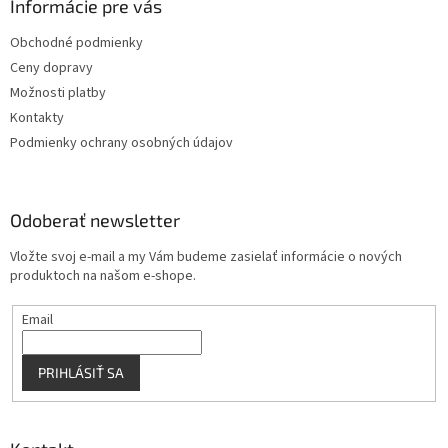
ä
Informácie pre vás
e
p
t
r
Obchodné podmienky
i
v
Ceny dopravy
e
k
y
Možnosti platby
v
Kontakty
ý
Podmienky ochrany osobných údajov
p
i
s
u
Odoberať newsletter
Vložte svoj e-mail a my Vám budeme zasielať informácie o nových
produktoch na našom e-shope.
Email
PRIHLÁSIŤ SA