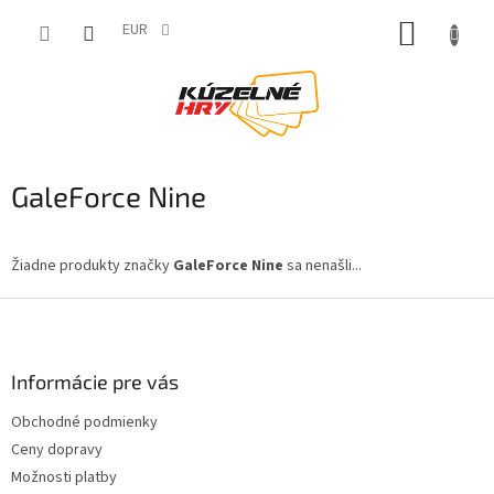
Prejsť
NÁKUP
na
EUR
obsah
KOŠÍK
GaleForce Nine
Žiadne produkty značky
GaleForce Nine
sa nenašli...
Z
á
p
ä
Informácie pre vás
t
Obchodné podmienky
i
Ceny dopravy
e
Možnosti platby