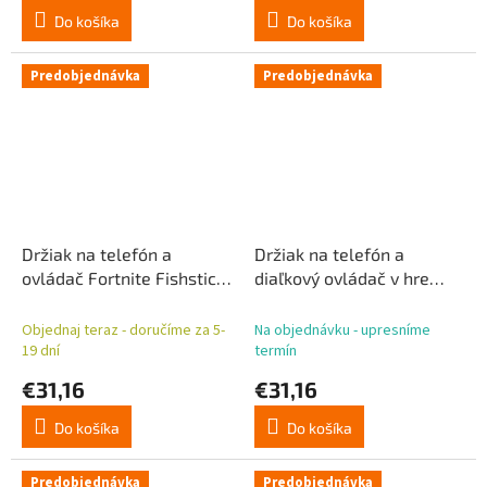
Do košíka
Do košíka
Predobjednávka
Predobjednávka
Držiak na telefón a
Držiak na telefón a
ovládač Fortnite Fishstick
diaľkový ovládač v hre
Cable Guys
Five Nights At Freddy's
Freddy Cable Guys
Objednaj teraz - doručíme za 5-
Na objednávku - upresníme
19 dní
termín
€31,16
€31,16
Do košíka
Do košíka
Predobjednávka
Predobjednávka