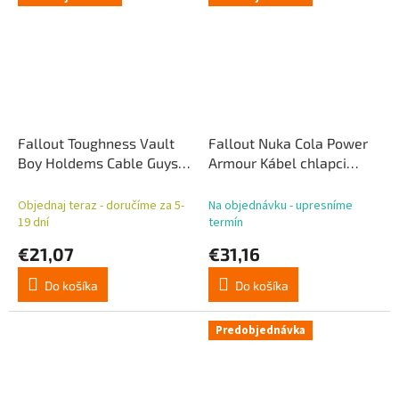
Fallout Toughness Vault
Fallout Nuka Cola Power
Boy Holdems Cable Guys
Armour Kábel chlapci
Mini držiak na telefón a
držiak na telefón a
ovládač
ovládač
Objednaj teraz - doručíme za 5-
Na objednávku - upresníme
19 dní
termín
€21,07
€31,16
Do košíka
Do košíka
Predobjednávka