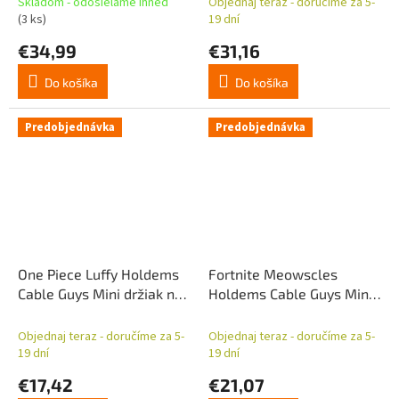
Skladom - odosielame ihneď
Objednaj teraz - doručíme za 5-
ovládanie 21 cm
(3 ks)
19 dní
€34,99
€31,16
Do košíka
Do košíka
Predobjednávka
Predobjednávka
One Piece Luffy Holdems
Fortnite Meowscles
Cable Guys Mini držiak na
Holdems Cable Guys Mini
telefón a diaľkové
držiak na telefón a
ovládanie
ovládač
Objednaj teraz - doručíme za 5-
Objednaj teraz - doručíme za 5-
19 dní
19 dní
€17,42
€21,07