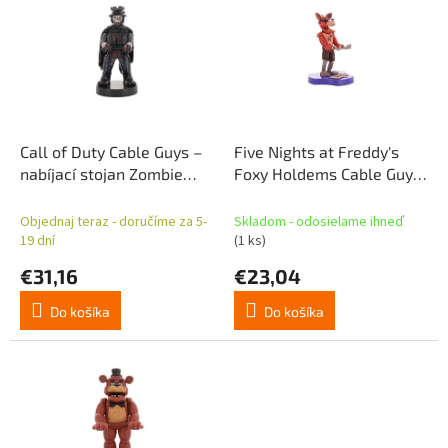
p
p
r
i
o
s
d
p
u
r
k
o
t
d
Call of Duty Cable Guys –
Five Nights at Freddy's
o
u
nabíjací stojan Zombie
Foxy Holdems Cable Guys
v
k
Ghost 22 cm
Mini držiak na telefón a
t
diaľkové ovládanie
Objednaj teraz - doručíme za 5-
Skladom - odosielame ihneď
o
19 dní
(1 ks)
v
€31,16
€23,04
Do košíka
Do košíka