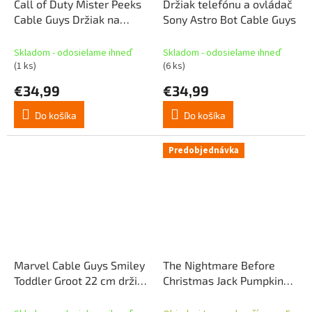
Call of Duty Mister Peeks
Držiak telefónu a ovládač
Cable Guys Držiak na
Sony Astro Bot Cable Guys
telefón a ovládač 22 cm
Skladom - odosielame ihneď
Skladom - odosielame ihneď
(1 ks)
(6 ks)
€34,99
€34,99
Do košíka
Do košíka
Predobjednávka
Marvel Cable Guys Smiley
The Nightmare Before
Toddler Groot 22 cm držiak
Christmas Jack Pumpkin
na telefón a diaľkové
Cable Guys držiak na
ovládanie
telefón a diaľkové