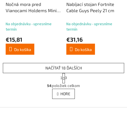
Nočná mora pred
Nabíjací stojan Fortnite
Vianocami Holdems Mini
Cable Guys Peely 21 cm
Oogie-Boogie 10 cm
Na objednávku - upresníme
Na objednávku - upresníme
termín
termín
€15,81
€31,16
Do košíka
Do košíka
NAČÍTAŤ 18 ĎALŠÍCH
S
1
3
t
O
r
54
položiek celkom
v
á
l
HORE
n
á
k
d
o
v
Z
a
a
c
á
n
i
p
i
e