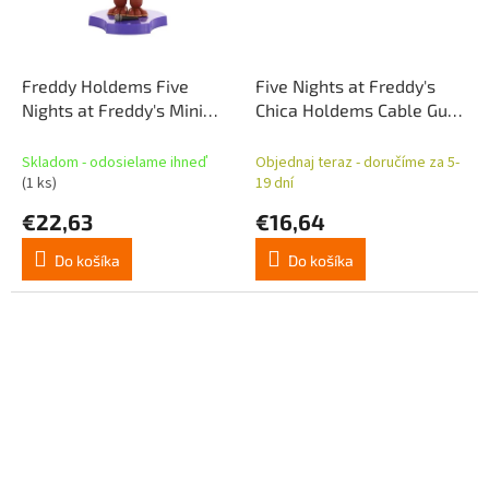
Freddy Holdems Five
Five Nights at Freddy's
Nights at Freddy's Mini
Chica Holdems Cable Guys
držiak na telefón a
Mini držiak na telefón a
diaľkové ovládanie
diaľkové ovládanie
Skladom - odosielame ihneď
Objednaj teraz - doručíme za 5-
(1 ks)
19 dní
€22,63
€16,64
Do košíka
Do košíka