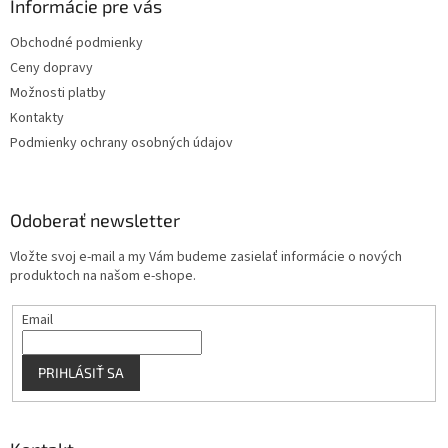
ä
Informácie pre vás
e
p
t
r
Obchodné podmienky
i
v
Ceny dopravy
e
k
y
Možnosti platby
v
Kontakty
ý
Podmienky ochrany osobných údajov
p
i
s
u
Odoberať newsletter
Vložte svoj e-mail a my Vám budeme zasielať informácie o nových
produktoch na našom e-shope.
Email
PRIHLÁSIŤ SA