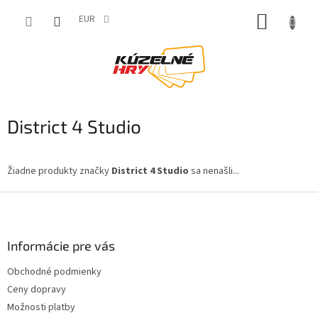
Prejsť
NÁKUP
na
EUR
obsah
KOŠÍK
District 4 Studio
Žiadne produkty značky
District 4 Studio
sa nenašli...
Z
á
p
ä
Informácie pre vás
t
Obchodné podmienky
i
Ceny dopravy
e
Možnosti platby