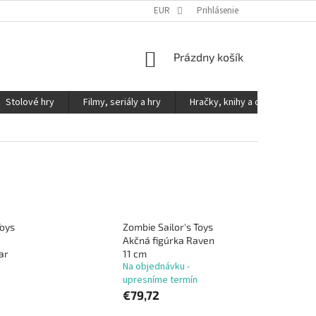
KONTAKTY
PODMIENKY OCHRANY OSOBNÝCH ÚDAJOV
EUR
Prihlásenie
NÁKUPNÝ
Prázdny košík
KOŠÍK
Stolové hry
Filmy, seriály a hry
Hračky, knihy a ostatné
Toys
Zombie Sailor's Toys
Akčná figúrka Raven
ar
11 cm
Na objednávku -
upresníme termín
€79,72