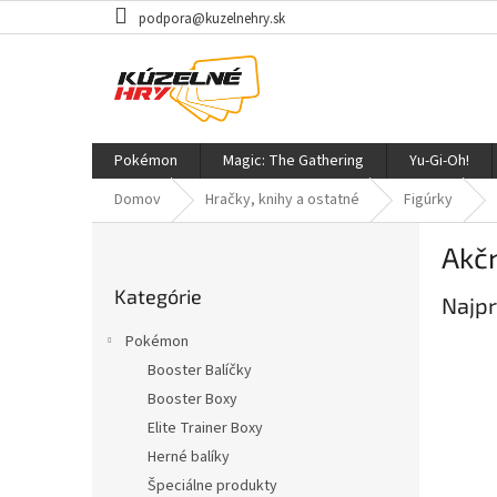
Prejsť
podpora@kuzelnehry.sk
na
obsah
Pokémon
Magic: The Gathering
Yu-Gi-Oh!
Domov
Hračky, knihy a ostatné
Figúrky
B
Akčn
o
Preskočiť
č
Kategórie
kategórie
Najpr
n
ý
Pokémon
p
Booster Balíčky
a
Booster Boxy
n
e
Elite Trainer Boxy
l
Herné balíky
Špeciálne produkty