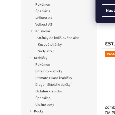
Pokémon
Nast
Špeciálne
Zombi
Earl 
Veľkosť A4
Veľkosť A5
Krúžkové
Stránky do krúžkového alba
€57
Kusové stránky
Sady strán
Pred
Krabičky
Pokémon
Ultra Pro krabičky
Ultimate Guard krabičky
Dragon Shield krabičky
Ostatné krabičky
Špeciálne
Úložné boxy
Zombi
Kocky
CM P