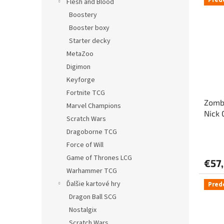
Flesh and Blood
Boostery
Booster boxy
Starter decky
MetaZoo
Digimon
Keyforge
Fortnite TCG
Zombi
Marvel Champions
Nick 
Scratch Wars
Dragoborne TCG
Force of Will
Game of Thrones LCG
€57
Warhammer TCG
Ďalšie kartové hry
Pred
Dragon Ball SCG
Nostalgix
Scratch Wars