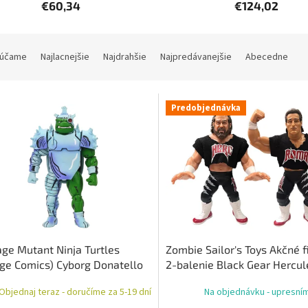
€60,34
€124,02
účame
Najlacnejšie
Najdrahšie
Najpredávanejšie
Abecedne
Predobjednávka
ge Mutant Ninja Turtles
Zombie Sailor's Toys Akčné f
ge Comics) Cyborg Donatello
2-balenie Black Gear Hercul
 figúrka 18 cm
Paul Roma, 11 cm
Objednaj teraz - doručíme za 5-19 dní
Na objednávku - upresní