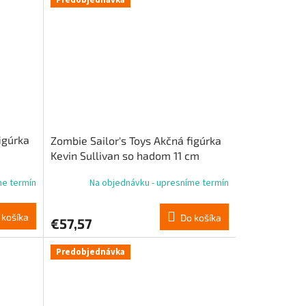
igúrka
Zombie Sailor's Toys Akčná figúrka
Kevin Sullivan so hadom 11 cm
me termín
Na objednávku - upresníme termín
 košíka
Do košíka
€57,57
Predobjednávka