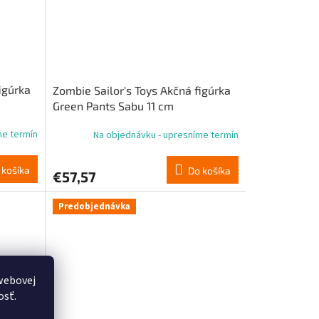
igúrka
Zombie Sailor's Toys Akčná figúrka
Green Pants Sabu 11 cm
me termín
Na objednávku - upresníme termín
 košíka
Do košíka
€57,57
Predobjednávka
webovej
osť.