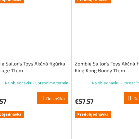
e Sailor's Toys Akčná figúrka
Zombie Sailor's Toys Akčná f
Gage 11 cm
King Kong Bundy 11 cm
Na objednávku - upresníme termín
Na objednávku - upresní
Do košíka
Do
,57
€57,57
objednávka
Predobjednávka