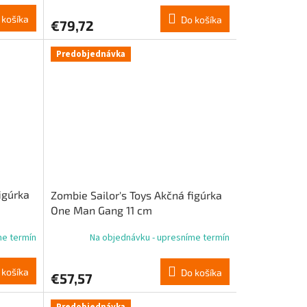
 košíka
Do košíka
€79,72
Predobjednávka
igúrka
Zombie Sailor's Toys Akčná figúrka
One Man Gang 11 cm
me termín
Na objednávku - upresníme termín
 košíka
Do košíka
€57,57
Predobjednávka