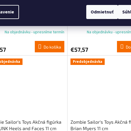
avenie
Odmietnuť
Súh
e Sailor's Toys Akčná figúrka
Zombie Sailor's Toys Akčná f
Hebner 11 cm
Dino Bravo 11 cm
Na objednávku - upresníme termín
Na objednávku - upresní
Do košíka
Do
,57
€57,57
objednávka
Predobjednávka
e Sailor's Toys Akčná figúrka
Zombie Sailor's Toys Akčná f
UNK Heels and Faces 11 cm
Brian Myers 11 cm