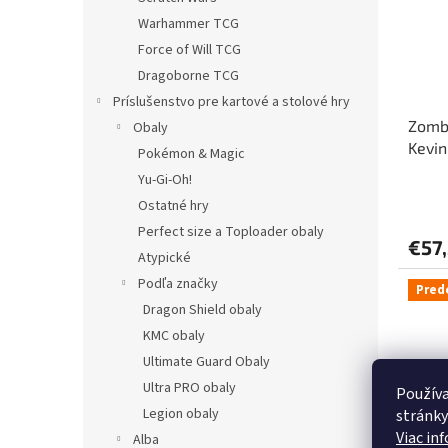
Warhammer TCG
Force of Will TCG
Dragoborne TCG
Príslušenstvo pre kartové a stolové hry
Zombi
Obaly
Kevin
Pokémon & Magic
Yu-Gi-Oh!
Ostatné hry
Perfect size a Toploader obaly
€57
Atypické
Podľa značky
Pred
Dragon Shield obaly
KMC obaly
Ultimate Guard Obaly
Ultra PRO obaly
Používa
Legion obaly
stránky
Viac in
Alba