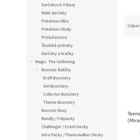
Darčekové V-Boxy
Malé darčeky
R
Pokémon Alba
a
Odpor
Pokémon Obaly
d
Príslušenstvo
e
V
n
Školské potreby
ý
i
Darčeky a hračky
p
e
Magic: The Gathering
i
p
Booster Balíčky
s
r
Draft Boostery
p
o
Set Boostery
r
d
o
u
Collector Boostery
d
k
Theme Boostery
u
t
Booster Boxy
Teena
k
o
Bundly / Fatpacky
(Mira
t
v
Challenger / Event Decky
akčná
o
v
Intro Packy / Planeswalker Decky