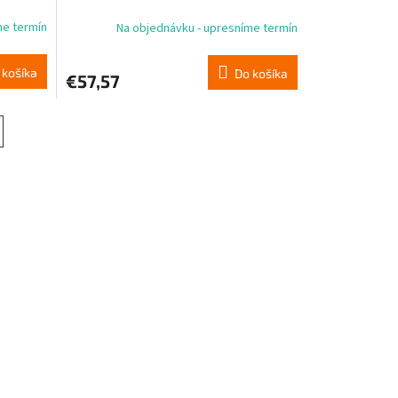
me termín
Na objednávku - upresníme termín
 košíka
Do košíka
€57,57