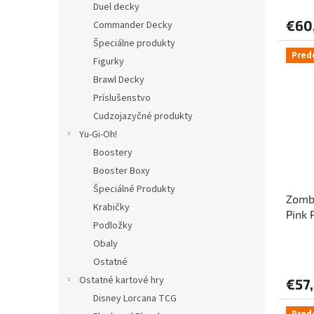
Duel decky
€60
Commander Decky
Špeciálne produkty
Pred
Figurky
Brawl Decky
Príslušenstvo
Cudzojazyčné produkty
Yu-Gi-Oh!
Boostery
Booster Boxy
Špeciálné Produkty
Zombi
Krabičky
Pink 
Podložky
Obaly
Ostatné
Ostatné kartové hry
€57
Disney Lorcana TCG
Pred