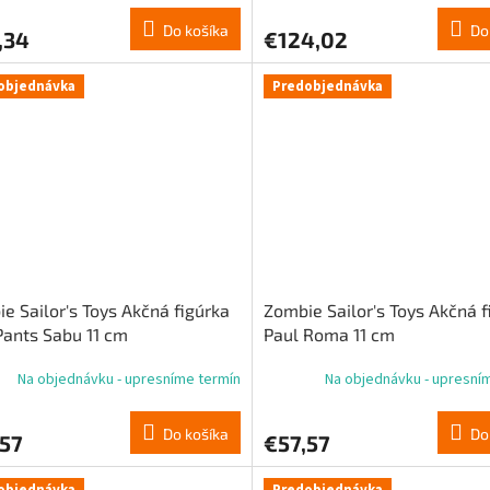
Do košíka
Do
,34
€124,02
objednávka
Predobjednávka
e Sailor's Toys Akčná figúrka
Zombie Sailor's Toys Akčná f
Pants Sabu 11 cm
Paul Roma 11 cm
Na objednávku - upresníme termín
Na objednávku - upresní
Do košíka
Do
,57
€57,57
objednávka
Predobjednávka