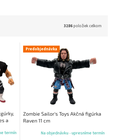
3286
položiek celkom
Predobjednávka
igúrky,
Zombie Sailor's Toys Akčná figúrka
es a
Raven 11 cm
me termín
Na objednávku - upresníme termín