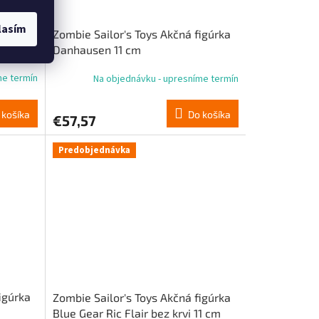
lasím
igúrka
Zombie Sailor's Toys Akčná figúrka
Danhausen 11 cm
me termín
Na objednávku - upresníme termín
 košíka
Do košíka
€57,57
Predobjednávka
igúrka
Zombie Sailor's Toys Akčná figúrka
Blue Gear Ric Flair bez krvi 11 cm