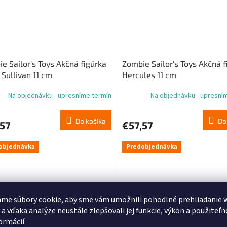
e Sailor's Toys Akčná figúrka
Zombie Sailor's Toys Akčná f
 Sullivan 11 cm
Hercules 11 cm
Na objednávku - upresníme termín
Na objednávku - upresní
Do košíka
Do
,57
€57,57
objednávka
Predobjednávka
me súbory cookie, aby sme vám umožnili pohodlné prehliadanie 
 a vďaka analýze neustále zlepšovali jej funkcie, výkon a použiteľn
formácií