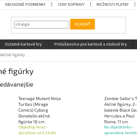
OBCHODNÉ PODMIENKY
CENY DOPRAVY
MOŽNOSTI PLATBY
HĽADAŤ
Ostatné kartové hry
Príslušenstvo pre kartové a stolové hry
Akčné figúrky
é figúrky
edávanejšie
Teenage Mutant Ninja
Zombie Sailor's 
Turtles (Mirage
Akčné figúrky, 2-
Comics) Cyborg
balenie Black Ge
Donatello akčná
Hercules a Paul
figúrka 18 cm
Roma, 11 cm
Objednaj teraz -
Na objednávku -
doručíme za 5-19 dní
upresníme termín