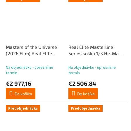
Masters of the Universe
Real Elite Masterline
(2026 Film) Real Elite
Series soška 1/3 He-Mana
Masterline Series 1/3 He-
93 cm
Man Deluxe Version 117
Na objednávku - upresníme
Na objednávku - upresníme
cm
termín
termín
€2 977,16
€2 506,84
Do košíka
Do košíka
Predobjednávka
Predobjednávka