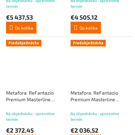
Na objednávku - upresníme
Na objednávku - upresníme
Broken Tusk Predator
Predator s polámaným
termín
termín
Deluxe verzia 84 cm
kelom 79 cm
€5 437,53
€4 505,12
Do košíka
Do košíka
Predobjednávka
Predobjednávka
Metafora: ReFantazio
Metafora: ReFantazio
Premium Masterline
Premium Masterline
Series 1/4 Hulkenberg DX
Series 1/4 Hulkenberg
Bonus Version 76 cm
Deluxe Version 76 cm
Na objednávku - upresníme
Na objednávku - upresníme
termín
termín
€2 372,45
€2 036,52