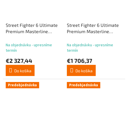
Street Fighter 6 Ultimate
Street Fighter 6 Ultimate
Premium Masterline
Premium Masterline
Soška 1/4 Cammy Classic
Soška 1/4 Cammy Classic
Costume Ultimate Version
Costume 54 cm
Na objednávku - upresníme
Na objednávku - upresníme
54 cm
termín
termín
€2 327,44
€1 706,37
Do košíka
Do košíka
Predobjednávka
Predobjednávka