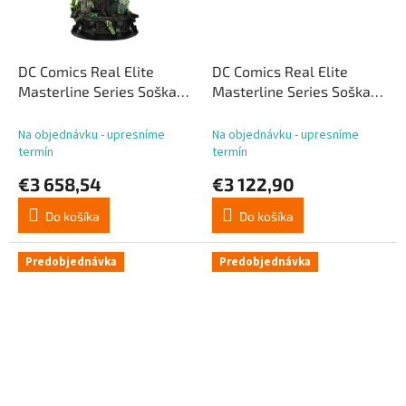
DC Comics Real Elite
DC Comics Real Elite
Masterline Series Soška
Masterline Series Soška
1/3 The Riddler All In One
1/3 The Riddler All In One
(Dizajn: Carlos D'Anda) DX
(dizajn: Carlos D'Anda)
Na objednávku - upresníme
Na objednávku - upresníme
Bonusová verzia 74 cm
Deluxe verzia 74 cm
termín
termín
€3 658,54
€3 122,90
Do košíka
Do košíka
Predobjednávka
Predobjednávka