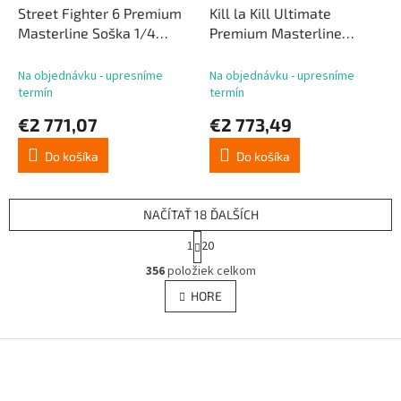
Street Fighter 6 Premium
Kill la Kill Ultimate
Masterline Soška 1/4
Premium Masterline
Cammy Classic Costume
Shotgun 1/4 Ryuko Matoi
Ultimate Bonus Version 54
vs Satsuki Kiryuin
Na objednávku - upresníme
Na objednávku - upresníme
cm
Bonusová verzia 62 cm
termín
termín
€2 771,07
€2 773,49
Do košíka
Do košíka
NAČÍTAŤ 18 ĎALŠÍCH
S
1
20
t
O
r
356
položiek celkom
v
á
l
HORE
n
á
k
d
o
v
Z
a
a
c
á
n
i
p
i
e