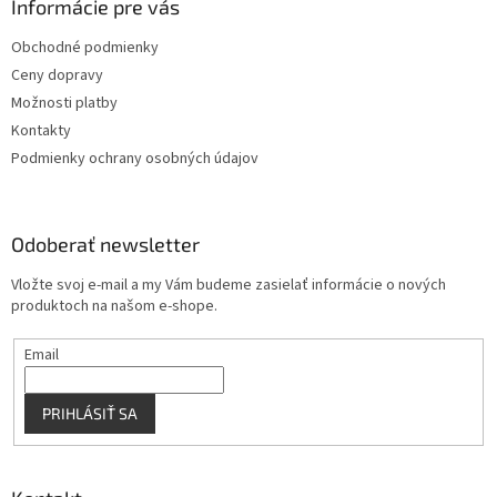
ä
Informácie pre vás
e
p
t
r
Obchodné podmienky
i
v
Ceny dopravy
e
k
y
Možnosti platby
v
Kontakty
ý
Podmienky ochrany osobných údajov
p
i
s
u
Odoberať newsletter
Vložte svoj e-mail a my Vám budeme zasielať informácie o nových
produktoch na našom e-shope.
Email
PRIHLÁSIŤ SA