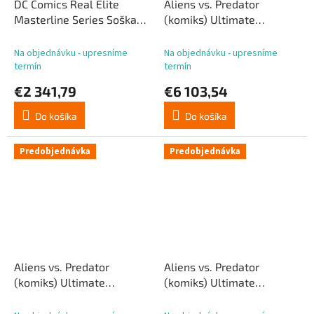
DC Comics Real Elite
Aliens vs. Predator
Masterline Series Soška
(komiks) Ultimate
1/3 The Riddler All In One
Premium Masterline
(dizajn: Carlos D'Anda) 74
Soška 1/4 Machiko &
Na objednávku - upresníme
Na objednávku - upresníme
cm
Broken Tusk Predator DX
termín
termín
Bonusová verzia 84 cm
€2 341,79
€6 103,54
Do košíka
Do košíka
Predobjednávka
Predobjednávka
Aliens vs. Predator
Aliens vs. Predator
(komiks) Ultimate
(komiks) Ultimate
Premium Masterline
Premium Masterline
Soška 1/4 Machiko &
Soška 1/4 Machiko &