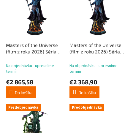
p
p
r
i
o
s
d
p
u
r
k
o
t
d
Masters of the Universe
Masters of the Universe
o
u
(film z roku 2026) Séria
(film z roku 2026) Séria
v
k
Real Elite Masterline
Real Elite Masterline
t
Soška 1/3 Skeletor
Soška 1/3 Skeletor 95 cm
Na objednávku - upresníme
Na objednávku - upresníme
o
Bonusová verzia 96 cm
termín
termín
v
€2 865,58
€2 368,90
Do košíka
Do košíka
Predobjednávka
Predobjednávka