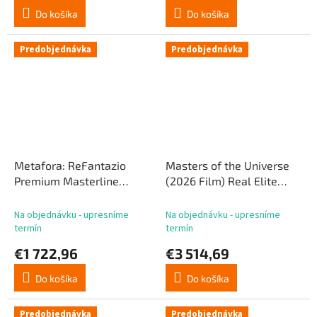
Do košíka
Do košíka
Predobjednávka
Predobjednávka
Metafora: ReFantazio
Masters of the Universe
Premium Masterline
(2026 Film) Real Elite
Series 1/4 Hulkenberg 72
Masterline Series 1/3 He-
cm
Man DX Bonus Version 117
Na objednávku - upresníme
Na objednávku - upresníme
cm
termín
termín
€1 722,96
€3 514,69
Do košíka
Do košíka
Predobjednávka
Predobjednávka