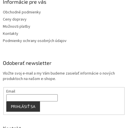
ä
Informácie pre vás
e
p
t
r
Obchodné podmienky
i
v
Ceny dopravy
e
k
y
Možnosti platby
v
Kontakty
ý
Podmienky ochrany osobných údajov
p
i
s
u
Odoberať newsletter
Vložte svoj e-mail a my Vám budeme zasielať informácie o nových
produktoch na našom e-shope.
Email
PRIHLÁSIŤ SA