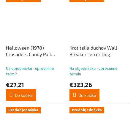
Halloween (1978)
Krotitelia duchov Wall
Crusaders Candy Pail
Breaker Terror Dog
Pumpkin 20 cm
Na objednávku - upresníme
Na objednávku - upresníme
termín
termín
€27,21
€323,26
Do košíka
Do košíka
Predobjednávka
Predobjednávka