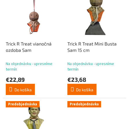
p
p
r
i
o
s
d
p
u
r
k
o
t
d
Trick R Treat vianočná
Trick R Treat Mini Busta
o
u
ozdoba Sam
Sam 15 cm
v
k
t
Na objednávku - upresníme
Na objednávku - upresníme
o
termín
termín
v
€22,89
€23,68
Do košíka
Do košíka
Predobjednávka
Predobjednávka