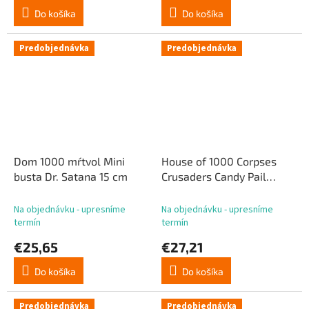
Do košíka
Do košíka
Predobjednávka
Predobjednávka
Dom 1000 mŕtvol Mini
House of 1000 Corpses
busta Dr. Satana 15 cm
Crusaders Candy Pail
Chicken Bucket
Na objednávku - upresníme
Na objednávku - upresníme
termín
termín
€25,65
€27,21
Do košíka
Do košíka
Predobjednávka
Predobjednávka