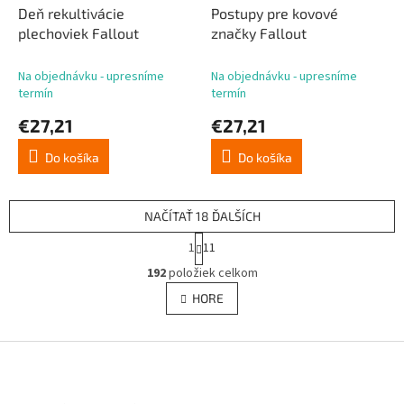
Deň rekultivácie
Postupy pre kovové
plechoviek Fallout
značky Fallout
Na objednávku - upresníme
Na objednávku - upresníme
termín
termín
€27,21
€27,21
Do košíka
Do košíka
NAČÍTAŤ 18 ĎALŠÍCH
S
1
11
t
O
r
192
položiek celkom
v
á
l
HORE
n
á
k
d
o
v
Z
a
a
c
á
n
i
p
i
e