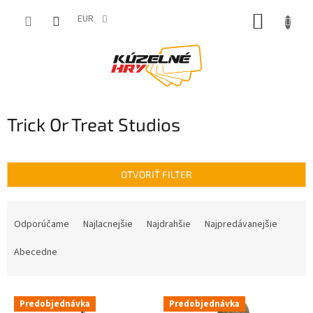
Prejsť
NÁKUP
na
EUR
obsah
KOŠÍK
Trick Or Treat Studios
OTVORIŤ FILTER
R
a
Odporúčame
Najlacnejšie
Najdrahšie
Najpredávanejšie
d
e
Abecedne
n
i
V
e
Predobjednávka
Predobjednávka
ý