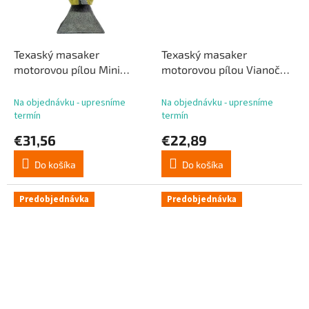
Texaský masaker
Texaský masaker
motorovou pílou Mini
motorovou pílou Vianočná
Busta Leatherface 15 cm
ozdoba Leatherface
Na objednávku - upresníme
Na objednávku - upresníme
termín
termín
€31,56
€22,89
Do košíka
Do košíka
Predobjednávka
Predobjednávka