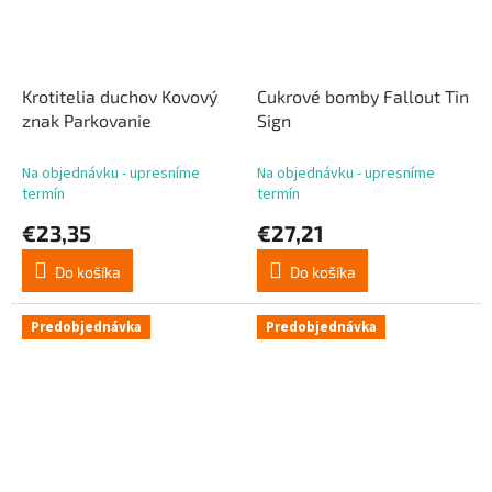
Krotitelia duchov Kovový
Cukrové bomby Fallout Tin
znak Parkovanie
Sign
Na objednávku - upresníme
Na objednávku - upresníme
termín
termín
€23,35
€27,21
Do košíka
Do košíka
Predobjednávka
Predobjednávka