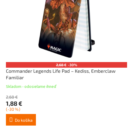
2,68 €
-30%
Commander Legends Life Pad – Kediss, Emberclaw
Familiar
Skladom - odosielame ihneď
2,68 €
1,88 €
(-30 %)
Do košíka