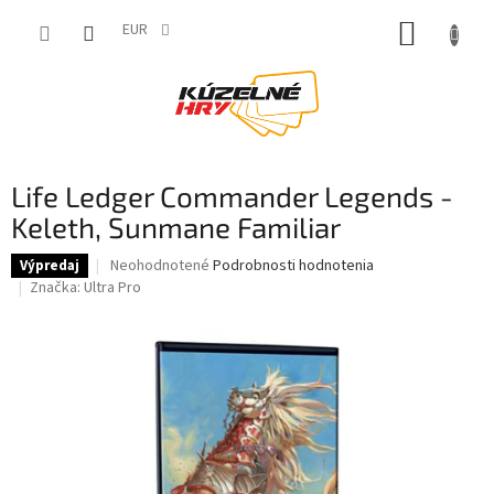
Prejsť
NÁKUP
na
EUR
obsah
KOŠÍK
Life Ledger Commander Legends -
Keleth, Sunmane Familiar
Priemerné
Neohodnotené
Podrobnosti hodnotenia
Výpredaj
hodnotenie
Značka:
Ultra Pro
produktu
je
0,0
z
5
hviezdičiek.