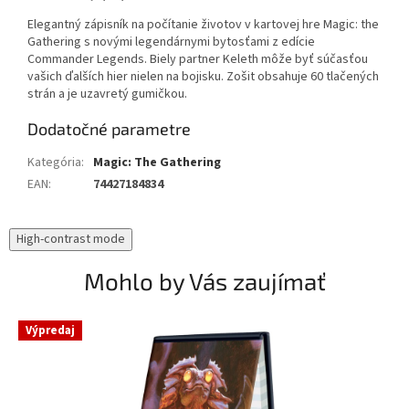
Elegantný zápisník na počítanie životov v kartovej hre Magic: the
Gathering s novými legendárnymi bytosťami z edície
Commander Legends. Biely partner Keleth môže byť súčasťou
vašich ďalších hier nielen na bojisku. Zošit obsahuje 60 tlačených
strán a je uzavretý gumičkou.
Dodatočné parametre
Kategória
:
Magic: The Gathering
EAN
:
74427184834
High-contrast mode
Mohlo by Vás zaujímať
Výpredaj