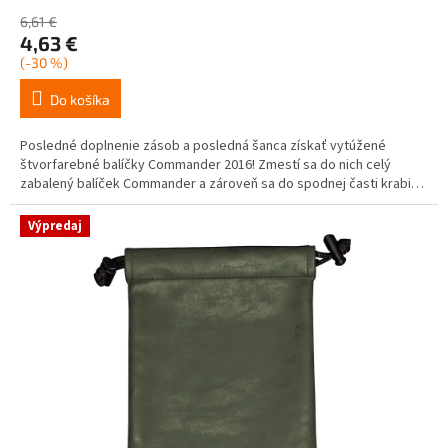
6,61 €
4,63 €
(-30 %)
Do košíka
Posledné doplnenie zásob a posledná šanca získať vytúžené
štvorfarebné balíčky Commander 2016! Zmestí sa do nich celý
zabalený balíček Commander a zároveň sa do spodnej časti krabice
zmestí drobné príslušenstvo - kocky, žetóny, počítadlá.
Výpredaj