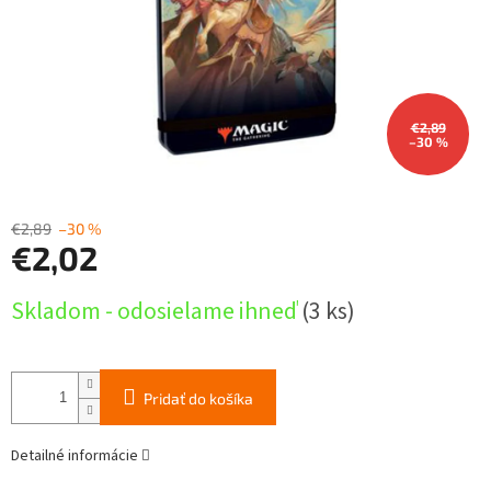
€2,89
–30 %
€2,89
–30 %
€2,02
Jednotková
Skladom - odosielame ihneď
(3 ks)
cena:
Pridať do košíka
Detailné informácie