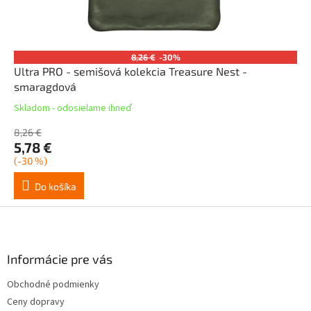
8,26 €
-30%
Ultra PRO - semišová kolekcia Treasure Nest -
smaragdová
Skladom - odosielame ihneď
8,26 €
5,78 €
(-30 %)
Do košíka
Z
á
p
ä
Informácie pre vás
t
Obchodné podmienky
i
Ceny dopravy
e