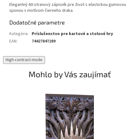
Elegantný 60-stranový zápisník pre život s elastickou gumovou
sponou s motívom čierneho draka.
Dodatočné parametre
Kategória
:
Príslušenstvo pre kartové a stolové hry
EAN
:
74427847289
High-contrast mode
Mohlo by Vás zaujímať