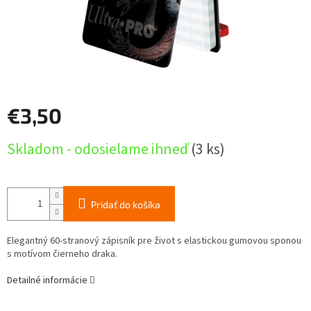
€3,50
Jednotková
Skladom - odosielame ihneď
(3 ks)
cena:
Pridať do košíka
Elegantný 60-stranový zápisník pre život s elastickou gumovou sponou
s motívom čierneho draka.
Detailné informácie