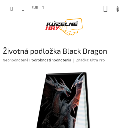
Prejsť
NÁKUP
na
EUR
obsah
KOŠÍK
Životná podložka Black Dragon
Priemerné
Neohodnotené
Podrobnosti hodnotenia
Značka:
Ultra Pro
hodnotenie
produktu
je
0,0
z
5
hviezdičiek.