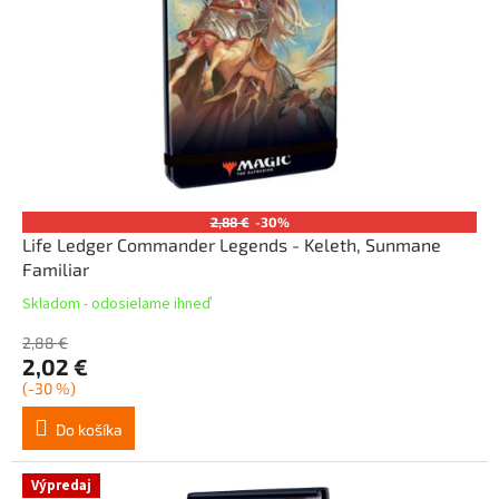
2,88 €
-30%
Life Ledger Commander Legends - Keleth, Sunmane
Familiar
Skladom - odosielame ihneď
2,88 €
2,02 €
(-30 %)
Do košíka
Výpredaj