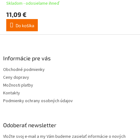
Skladom - odosielame ihneď
11,09 €
Do košíka
Z
á
p
ä
Informácie pre vás
t
Obchodné podmienky
i
Ceny dopravy
e
Možnosti platby
Kontakty
Podmienky ochrany osobných údajov
Odoberať newsletter
Vložte svoj e-mail a my Vám budeme zasielať informácie o nových