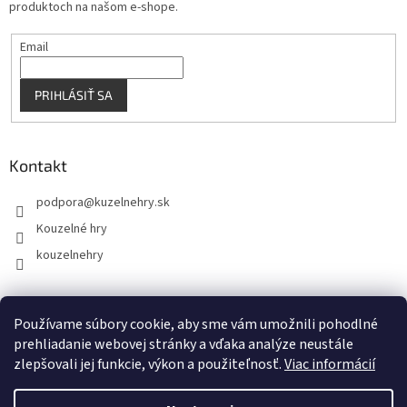
produktoch na našom e-shope.
Email
PRIHLÁSIŤ SA
Kontakt
podpora
@
kuzelnehry.sk
Kouzelné hry
kouzelnehry
Používame súbory cookie, aby sme vám umožnili pohodlné
KouzelneHry.cz
Gamebrand.sk
prehliadanie webovej stránky a vďaka analýze neustále
zlepšovali jej funkcie, výkon a použiteľnosť.
Viac informácií