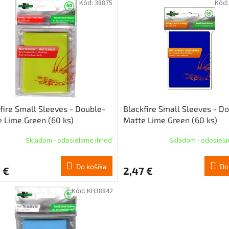
Kód:
38875
Kód
fire Small Sleeves - Double-
Blackfire Small Sleeves - D
 Lime Green (60 ks)
Matte Lime Green (60 ks)
Skladom - odosielame ihneď
Skladom - odosiel
Do košíka
Do
 €
2,47 €
Kód:
KH38842