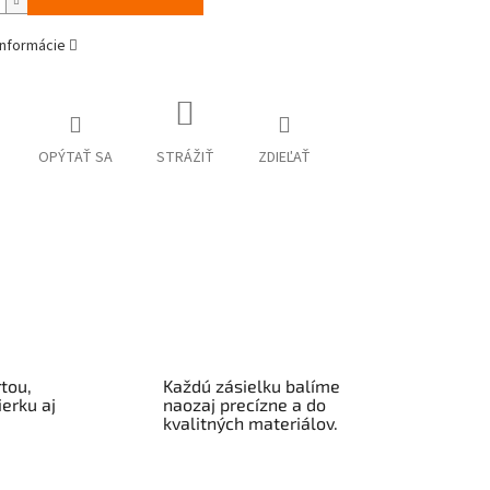
informácie
OPÝTAŤ SA
STRÁŽIŤ
ZDIEĽAŤ
tou,
Každú zásielku balíme
erku aj
naozaj precízne a do
kvalitných materiálov.