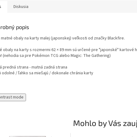
s
Diskusia
robný popis
 matné obaly na karty malej (japonskej) veľkosti od značky Blackfire.
 obaly na karty s rozmermi 62 × 89 mm sú určené pre "japonské" kartové hry 
h! (nehodia sa pre Pokémon TCG alebo Magic: The Gathering)
á predná strana - matná zadná strana
 odolné / ľahko sa miešajú / dokonale chránia karty
ontrast mode
Mohlo by Vás zau