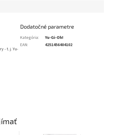
Dodatočné parametre
Kategória
:
Yu-Gi-Oh!
EAN
:
4251456404102
- t. j. Yu-
jímať