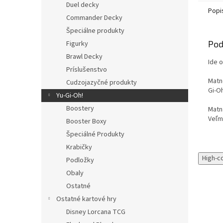
Duel decky
Popi
Commander Decky
Špeciálne produkty
Pod
Figurky
Brawl Decky
Ide o
Príslušenstvo
Matné
Cudzojazyčné produkty
Gi-O
Yu-Gi-Oh!
Boostery
Matn
Veľmi
Booster Boxy
Špeciálné Produkty
Krabičky
High-c
Podložky
Obaly
Ostatné
Ostatné kartové hry
Disney Lorcana TCG