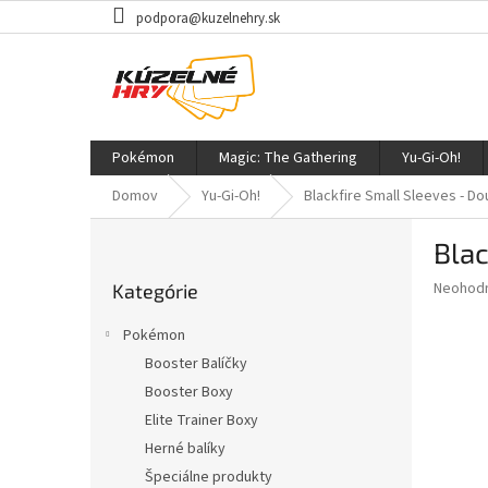
Prejsť
podpora@kuzelnehry.sk
na
obsah
Pokémon
Magic: The Gathering
Yu-Gi-Oh!
Domov
Yu-Gi-Oh!
Blackfire Small Sleeves - Do
B
Blac
o
Preskočiť
č
Priemer
Neohod
Kategórie
kategórie
n
hodnote
ý
produkt
Pokémon
p
je
Booster Balíčky
0,0
a
z
Booster Boxy
n
5
e
Elite Trainer Boxy
hviezdič
l
Herné balíky
Špeciálne produkty