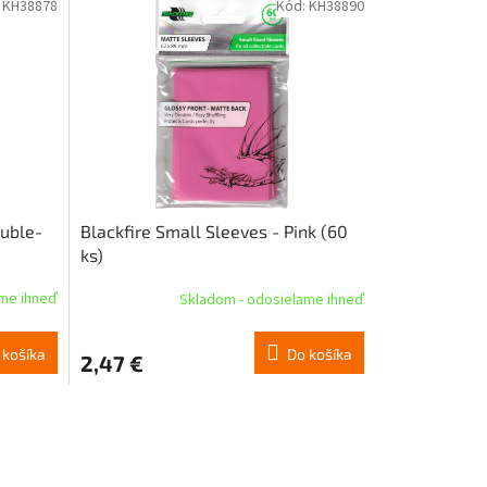
:
KH38878
Kód:
KH38890
ouble-
Blackfire Small Sleeves - Pink (60
ks)
ame ihneď
Skladom - odosielame ihneď
 košíka
Do košíka
2,47 €