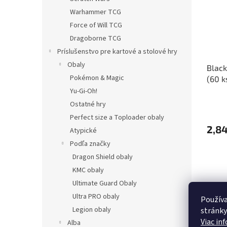
Warhammer TCG
Force of Will TCG
Dragoborne TCG
Príslušenstvo pre kartové a stolové hry
Obaly
Black
Pokémon & Magic
(60 k
Yu-Gi-Oh!
Ostatné hry
Perfect size a Toploader obaly
2,84
Atypické
Podľa značky
Dragon Shield obaly
KMC obaly
Ultimate Guard Obaly
Ultra PRO obaly
Používa
Legion obaly
stránky
Viac in
Alba