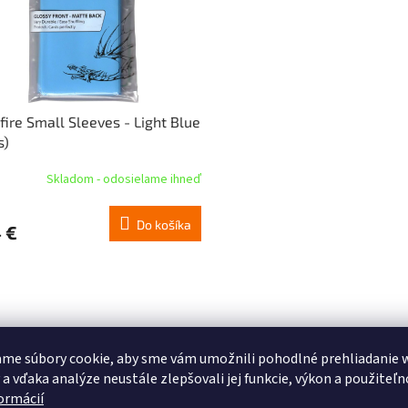
fire Small Sleeves - Light Blue
s)
Skladom - odosielame ihneď
Do košíka
 €
me súbory cookie, aby sme vám umožnili pohodlné prehliadanie 
 a vďaka analýze neustále zlepšovali jej funkcie, výkon a použiteľn
formácií