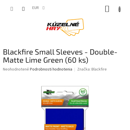
Prejsť
NÁKUP
na
EUR
obsah
KOŠÍK
Blackfire Small Sleeves - Double-
Matte Lime Green (60 ks)
Priemerné
Neohodnotené
Podrobnosti hodnotenia
Značka:
Blackfire
hodnotenie
produktu
je
0,0
z
5
hviezdičiek.