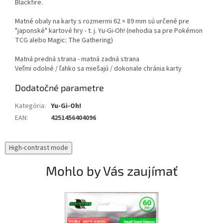
Blackfire.
Matné obaly na karty s rozmermi 62 × 89 mm sú určené pre
"japonské" kartové hry - t. j. Yu-Gi-Oh! (nehodia sa pre Pokémon
TCG alebo Magic: The Gathering)
Matná predná strana - matná zadná strana
Veľmi odolné / ľahko sa miešajú / dokonale chránia karty
Dodatočné parametre
Kategória
:
Yu-Gi-Oh!
EAN
:
4251456404096
High-contrast mode
Mohlo by Vás zaujímať