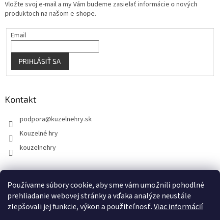
Vložte svoj e-mail a my Vám budeme zasielať informácie o nových
produktoch na našom e-shope.
Email
PRIHLÁSIŤ SA
Kontakt
podpora
@
kuzelnehry.sk
Kouzelné hry
kouzelnehry
Používame súbory cookie, aby sme vám umožnili pohodlné
KouzelneHry.cz
Gamebrand.sk
prehliadanie webovej stránky a vďaka analýze neustále
zlepšovali jej funkcie, výkon a použiteľnosť.
Viac informácií