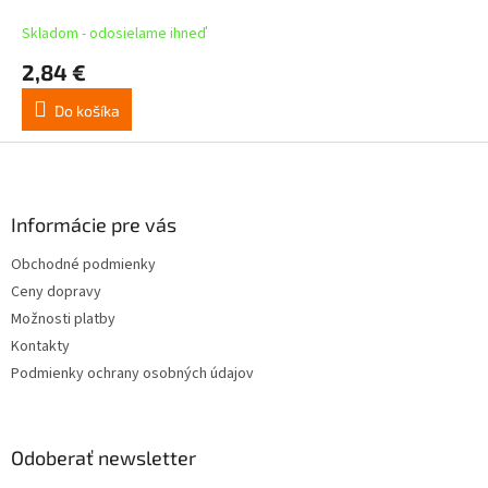
Skladom - odosielame ihneď
2,84 €
Do košíka
Z
á
p
ä
Informácie pre vás
t
Obchodné podmienky
i
Ceny dopravy
e
Možnosti platby
Kontakty
Podmienky ochrany osobných údajov
Odoberať newsletter