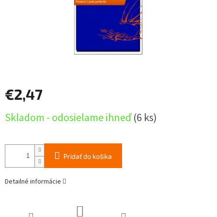
€2,47
Jednotková
Skladom - odosielame ihneď
(6 ks)
cena:
Pridať do košíka
Detailné informácie